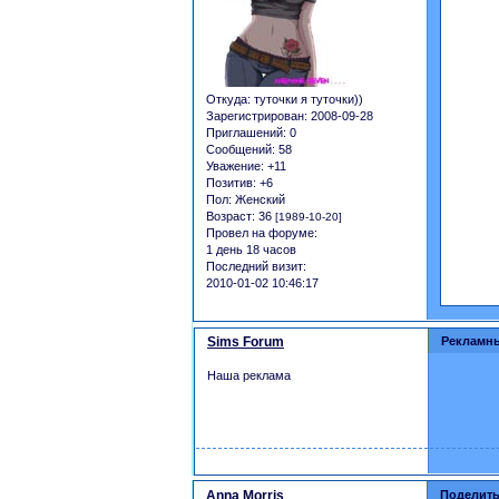
Откуда:
туточки я туточки))
Зарегистрирован
: 2008-09-28
Приглашений:
0
Сообщений:
58
Уважение:
+11
Позитив:
+6
Пол:
Женский
Возраст:
36
[1989-10-20]
Провел на форуме:
1 день 18 часов
Последний визит:
2010-01-02 10:46:17
Sims Forum
Рекламн
Наша реклама
Anna Morris
Поделить