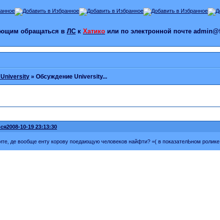
лающим обращаться в
ЛС
к
Хатико
или по электронной почте admin@f
 University
»
Обсуждение University...
ся
2008-10-19 23:13:30
ите, де вообще енту корову поедающую человеков найфти? =( в показателЬном ролике в