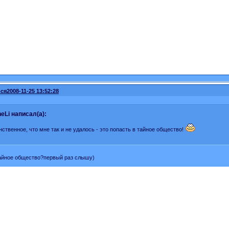
ся
2008-11-25 13:52:28
eLi написал(а):
нственное, что мне так и не удалось - это попасть в тайное общество!
тайное общество?первый раз слышу)