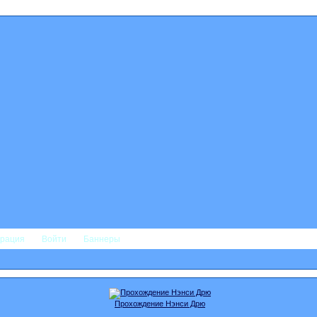
трация
Войти
Баннеры
Прохождение Нэнси Дрю