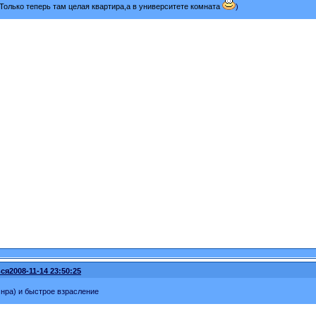
 Только теперь там целая квартира,а в университете комната
)
ся
2008-11-14 23:50:25
нра) и быстрое взрасление