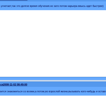
а угнетает,так это долгое время обучения.но зато потом карьера ввысь идет быстрее)
ся
2008-11-02 08:49:00
вится знакомиться со всеми,а потом,во взрослой жизни,вызывать кого-нибудь и оставл