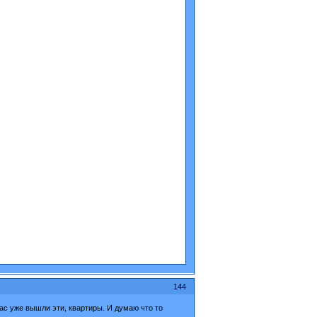
144
ас уже вышли эти, квартиры. И думаю что то