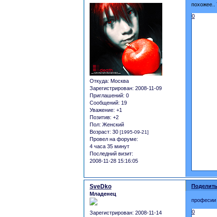
похожее..
0
Откуда:
Москва
Зарегистрирован
: 2008-11-09
Приглашений:
0
Сообщений:
19
Уважение:
+1
Позитив:
+2
Пол:
Женский
Возраст:
30
[1995-09-21]
Провел на форуме:
4 часа 35 минут
Последний визит:
2008-11-28 15:16:05
SveDko
Поделить
Младенец
професии 
0
Зарегистрирован
: 2008-11-14