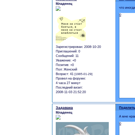
Младенец
что иногд
0
Зарегистрирован
: 2008-10-20
Приглашений:
0
Сообщений:
11
Уважение:
+0
Позитив:
+0
Пол:
Женский
Возраст:
41
[1985-01-29]
Провел на форуме:
4 часа 27 минут
Последний визит:
2008-11-03 21:52:20
Задавака
Поделить
Младенец
А мне нра
0