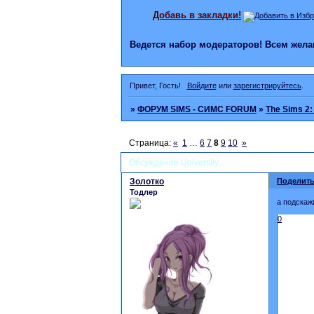
Добавь в закладки!
Ведется набор модераторов! Всем же
Привет, Гость!
Войдите
или
зарегистрируйтесь
.
»
ФОРУМ SIMS - СИМС FORUM
»
The Sims 2:
Страница:
«
1
…
6
7
8
9
10
»
Обсуждение University...
Золотко
Поделить
Тодлер
а подскаж
0