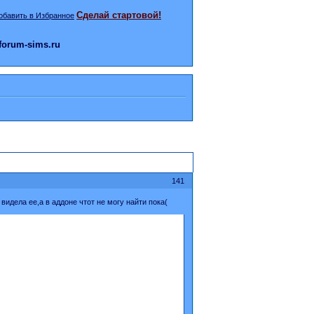
Сделай стартовой!
orum-sims.ru
141
идела ее,а в аддоне чтот не могу найти пока(