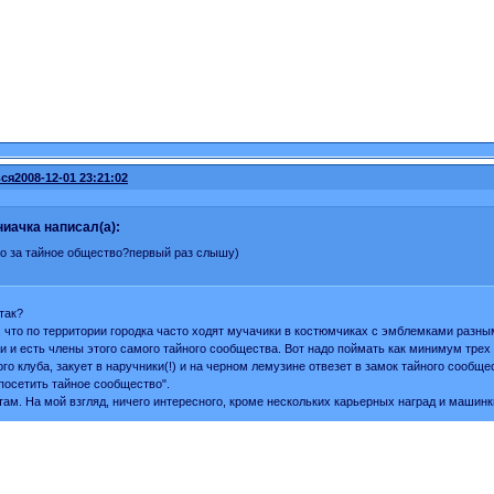
ся
2008-12-01 23:21:02
иачка написал(а):
то за тайное общество?первый раз слышу)
так?
 что по территории городка часто ходят мучачики в костюмчиках с эмблемками разны
ни и есть члены этого самого тайного сообщества. Вот надо поймать как минимум трех
ого клуба, закует в наручники(!) и на черном лемузине отвезет в замок тайного сообщ
посетить тайное сообщество".
там. На мой взгляд, ничего интересного, кроме нескольких карьерных наград и машинк