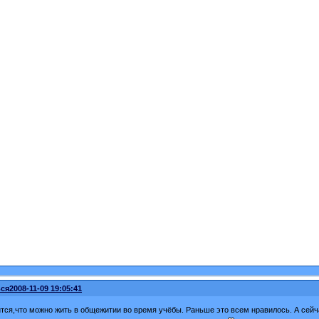
ся
2008-11-09 19:05:41
тся,что можно жить в общежитии во время учёбы. Раньше это всем нравилось. А сейч