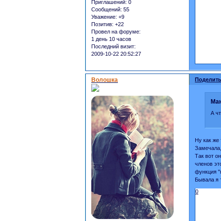
Приглашений:
0
Сообщений:
55
Уважение:
+9
Позитив:
+22
Провел на форуме:
1 день 10 часов
Последний визит:
2009-10-22 20:52:27
Волошка
Поделить
Ман
А ч
Ну как же 
Замечала,
Так вот о
членов эт
функция "
Бывала я 
0