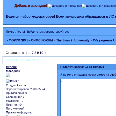
Добавь в закладки!
Ведется набор модераторов! Всем желающим обращаться в
ЛС
Привет, Гость!
Войдите
или
зарегистрируйтесь
.
»
ФОРУМ SIMS - СИМС FORUM
»
The Sims 2: University
»
Обсуждение Uni
Страница:
«
1
…
7
8
9
10
»
Обсуждение University...
Brooke
Поделиться
2009-03-18 18:48:31
Младенец
Я не могу отправить своих симов на учебу
0
Откуда:
kiev.ua
Зарегистрирован
: 2008-05-24
Приглашений:
0
Сообщений:
7
Уважение:
+0
Позитив:
+0
Пол:
Женский
Провел на форуме: