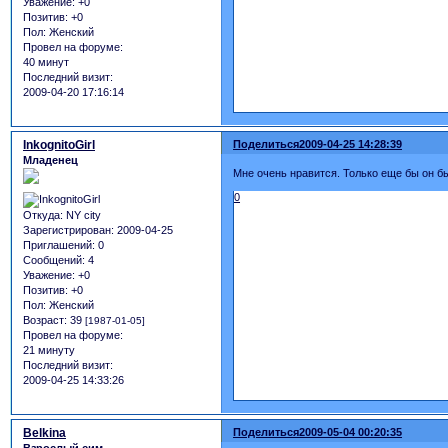
Уважение:
+0
Позитив:
+0
Пол:
Женский
Провел на форуме:
40 минут
Последний визит:
2009-04-20 17:16:14
InkognitoGirl
Поделиться
2009-04-25 14:28:39
Младенец
Мне очень нравится. Только еще бы он б
0
Откуда:
NY city
Зарегистрирован
: 2009-04-25
Приглашений:
0
Сообщений:
4
Уважение:
+0
Позитив:
+0
Пол:
Женский
Возраст:
39
[1987-01-05]
Провел на форуме:
21 минуту
Последний визит:
2009-04-25 14:33:26
Belkina
Поделиться
2009-05-04 00:20:35
Взрослый сим