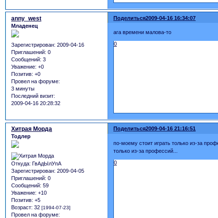
anny_west
Поделиться
2009-04-16 16:34:07
Младенец
ага времени малова-то
0
Зарегистрирован
: 2009-04-16
Приглашений:
0
Сообщений:
3
Уважение:
+0
Позитив:
+0
Провел на форуме:
3 минуты
Последний визит:
2009-04-16 20:28:32
Хитрая Морда
Поделиться
2009-04-16 21:16:51
Тодлер
по-моему стоит играть только из-за проф
только из-за профессий...
0
Откуда:
ГвАдЫлУпА
Зарегистрирован
: 2009-04-05
Приглашений:
0
Сообщений:
59
Уважение:
+10
Позитив:
+5
Возраст:
32
[1994-07-23]
Провел на форуме: