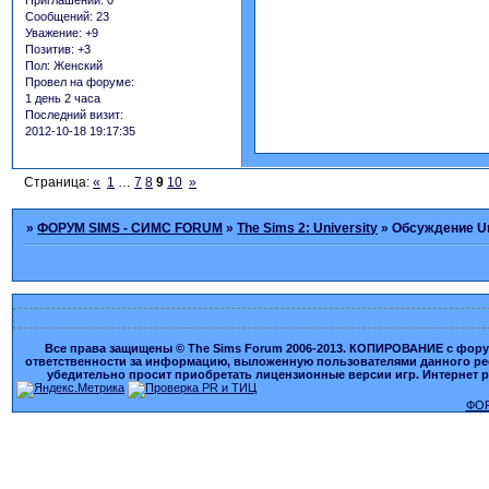
Приглашений:
0
Сообщений:
23
Уважение:
+9
Позитив:
+3
Пол:
Женский
Провел на форуме:
1 день 2 часа
Последний визит:
2012-10-18 19:17:35
Страница:
«
1
…
7
8
9
10
»
»
ФОРУМ SIMS - СИМС FORUM
»
The Sims 2: University
»
Обсуждение Uni
Все права защищены © The Sims Forum 2006-2013. КОПИРОВАНИЕ с форума
ответственности за информацию, выложенную пользователями данного ресу
убедительно просит приобретать лицензионные версии игр. Интернет рес
ФОР