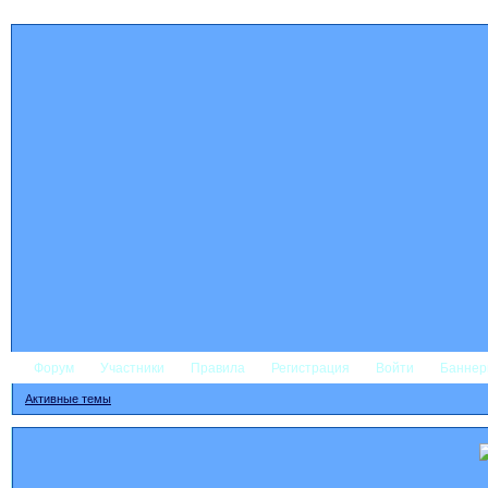
Форум
Участники
Правила
Регистрация
Войти
Банне
Активные темы