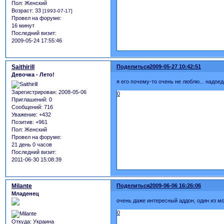
Пол:
Женский
Возраст:
33
[1993-07-17]
Провел на форуме:
16 минут
Последний визит:
2009-05-24 17:55:46
Saithirill
Поделиться
2009-05-27 10:42:51
Девочка - Лето!
я его почему-то очень не люблю... надоед
Зарегистрирован
: 2008-05-06
0
Приглашений:
0
Сообщений:
716
Уважение:
+432
Позитив:
+961
Пол:
Женский
Провел на форуме:
21 день 0 часов
Последний визит:
2011-06-30 15:08:39
Milante
Поделиться
2009-06-06 16:26:06
Младенец
очень даже интересный аддон, один из 
0
Откуда:
Украина