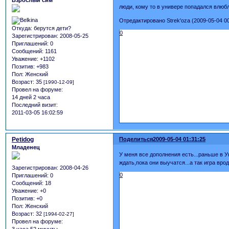
люди, кому то в универе попадался влю
Отредактировано Strek'oza (2009-05-04 00
Откуда:
берутся дети?
0
Зарегистрирован
: 2008-05-25
Приглашений:
0
Сообщений:
1161
Уважение:
+1102
Позитив:
+983
Пол:
Женский
Возраст:
35
[1990-12-09]
Провел на форуме:
14 дней 2 часа
Последний визит:
2011-03-05 16:02:59
Petidog
Поделиться
2009-05-04 01:31:25
Младенец
У меня все дополнения есть...раньше в У
ждать,пока они выучатся...а так игра врод
Зарегистрирован
: 2008-04-26
0
Приглашений:
0
Сообщений:
18
Уважение:
+0
Позитив:
+0
Пол:
Женский
Возраст:
32
[1994-02-27]
Провел на форуме:
3 часа 52 минуты