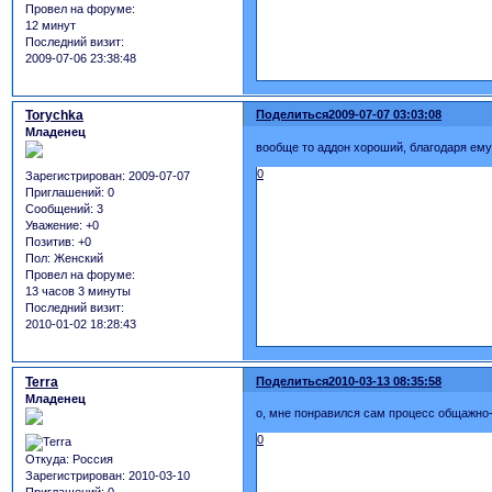
Провел на форуме:
12 минут
Последний визит:
2009-07-06 23:38:48
Torychka
Поделиться
2009-07-07 03:03:08
Младенец
вообще то аддон хороший, благодаря ему п
0
Зарегистрирован
: 2009-07-07
Приглашений:
0
Сообщений:
3
Уважение:
+0
Позитив:
+0
Пол:
Женский
Провел на форуме:
13 часов 3 минуты
Последний визит:
2010-01-02 18:28:43
Terra
Поделиться
2010-03-13 08:35:58
Младенец
о, мне понравился сам процесс общажно-
0
Откуда:
Россия
Зарегистрирован
: 2010-03-10