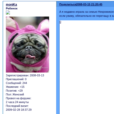
moniKa
Поделиться
2008-03-15 21:20:45
Ребенок
А я недавно играла за семью Некромикон и
если увижу, обязательно ее перетащу в 
0
Зарегистрирован
: 2008-03-13
Приглашений:
0
Сообщений:
244
Уважение:
+15
Позитив:
+29
Пол:
Женский
Провел на форуме:
2 часа 24 минуты
Последний визит:
2009-02-28 18:37:29