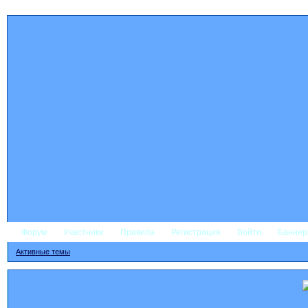
Форум
Участники
Правила
Регистрация
Войти
Банне
Активные темы