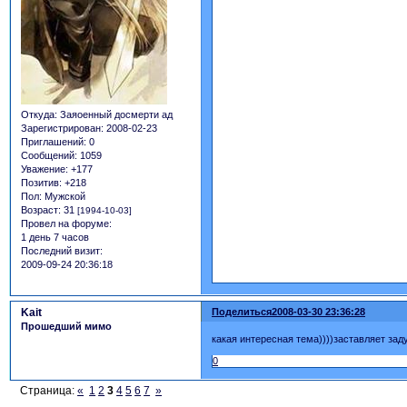
Откуда:
Заяоенный досмерти ад
Зарегистрирован
: 2008-02-23
Приглашений:
0
Сообщений:
1059
Уважение:
+177
Позитив:
+218
Пол:
Мужской
Возраст:
31
[1994-10-03]
Провел на форуме:
1 день 7 часов
Последний визит:
2009-09-24 20:36:18
Kait
Поделиться
2008-03-30 23:36:28
Прошедший мимо
какая интересная тема))))заставляет заду
0
Страница:
«
1
2
3
4
5
6
7
»