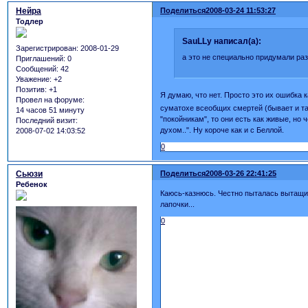
Нейра
Поделиться
2008-03-24 11:53:27
Тодлер
SauLLy написал(а):
Зарегистрирован
: 2008-01-29
а это не специально придумали раз
Приглашений:
0
Сообщений:
42
Уважение:
+2
Позитив:
+1
Я думаю, что нет. Просто это их ошибка 
Провел на форуме:
суматохе всеобщих смертей (бывает и т
14 часов 51 минуту
"покойникам", то они есть как живые, н
Последний визит:
духом..". Ну короче как и с Беллой.
2008-07-02 14:03:52
0
Сьюзи
Поделиться
2008-03-26 22:41:25
Ребенок
Каюсь-казнюсь. Честно пыталась вытащить
лапочки...
0