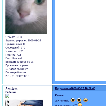
Откуда:
С-Пб
Зарегистрирован
: 2008-01-25
Приглашений:
0
Сообщений:
270
Уважение:
+82
Позитив:
+18
Пол:
Женский
Возраст:
40
[1985-08-21]
Провел на форуме:
15 часов 46 минут
Последний визит:
2012-11-29 02:38:13
АкаЦука
Поделиться
2008-03-27 16:27:48
Ребенок
Сьюзи
АФФигеть!..
А я не первая, да??