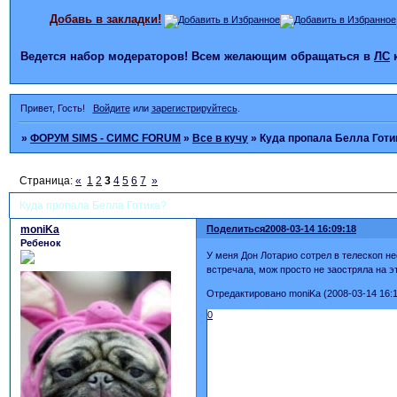
Добавь в закладки!
Ведется набор модераторов! Всем желающим обращаться в
ЛС
Привет, Гость!
Войдите
или
зарегистрируйтесь
.
»
ФОРУМ SIMS - СИМС FORUM
»
Все в кучу
»
Куда пропала Белла Готи
Страница:
«
1
2
3
4
5
6
7
»
Куда пропала Белла Готика?
moniKa
Поделиться
2008-03-14 16:09:18
Ребенок
У меня Дон Лотарио сотрел в телескоп нес
встречала, мож просто не заостряла на 
Отредактировано moniKa (2008-03-14 16:1
0