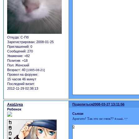
Откуда:
С-Пб
Зарегистрирован
: 2008-01-25
Приглашений:
0
Сообщений:
270
Уважение:
+82
Позитив:
+18
Пол:
Женский
Возраст:
40
[1985-08-21]
Провел на форуме:
15 часов 46 минут
Последний визит:
2012-11-29 02:38:13
АкаЦука
Поделиться
2008-03-27 13:11:56
Ребенок
Сьюзи
Аригато! Так это не глюк??
Я гений...*,*
0