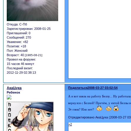
Откуда:
С-Пб
Зарегистрирован
: 2008-01-25
Приглашений:
0
Сообщений:
270
Уважение:
+82
Позитив:
+18
Пол:
Женский
Возраст:
40
[1985-08-21]
Провел на форуме:
15 часов 46 минут
Последний визит:
2012-11-29 02:38:13
АкаЦука
Поделиться
2008-03-27 03:02:54
Ребенок
А я вот взяла на работу Беллу... Ну работа
вернулся с Беллой! Причём, у ентой Беллы 
Эт глюк? Или нет?
Отредактировано АкаЦука (2008-03-27 03:
+2