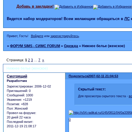
Добавь в закладки!
Ведется набор модераторов! Всем желающим обращаться в
ЛС
Привет, Гость!
Войдите
или
зарегистрируйтесь
.
»
ФОРУМ SIMS - СИМС FORUM
»
Одежда
»
Нижнее белье (женское)
Страница:
1
2
3
…
7
»
Нижнее белье (женское)
Смотрящий
Поделиться
2007-02-11 21:04:53
Разработчик
Зарегистрирован
: 2006-12-02
Скрытый текст:
Приглашений:
0
Сообщений:
1000
Для просмотра скрытого текста -
в
Уважение:
+1219
Позитив:
+828
Пол:
Женский
Провел на форуме:
20 дней 22 часа
0
Последний визит:
2011-12-19 21:08:17