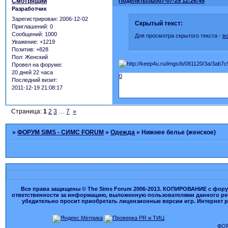
Смотрящий
Поделиться
2007-07-29 12:26:45
Разработчик
Зарегистрирован
: 2006-12-02
Скрытый текст:
Приглашений:
0
Сообщений:
1000
Для просмотра скрытого текста -
в
Уважение:
+1219
Позитив:
+828
Пол:
Женский
Провел на форуме:
20 дней 22 часа
0
Последний визит:
2011-12-19 21:08:17
Страница:
1
2
3
…
7
»
»
ФОРУМ SIMS - СИМС FORUM
»
Одежда
»
Нижнее белье (женское)
Все права защищены © The Sims Forum 2006-2013. КОПИРОВАНИЕ с форума
ответственности за информацию, выложенную пользователями данного ресу
убедительно просит приобретать лицензионные версии игр. Интернет рес
ФОР