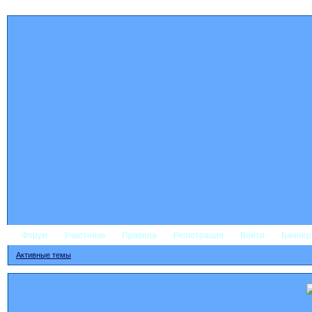
Форум
Участники
Правила
Регистрация
Войти
Банне
Активные темы