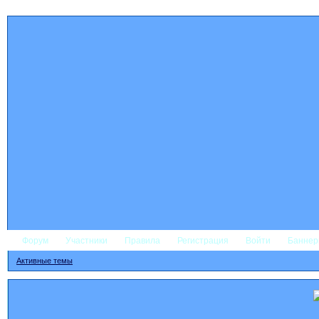
Форум
Участники
Правила
Регистрация
Войти
Банне
Активные темы