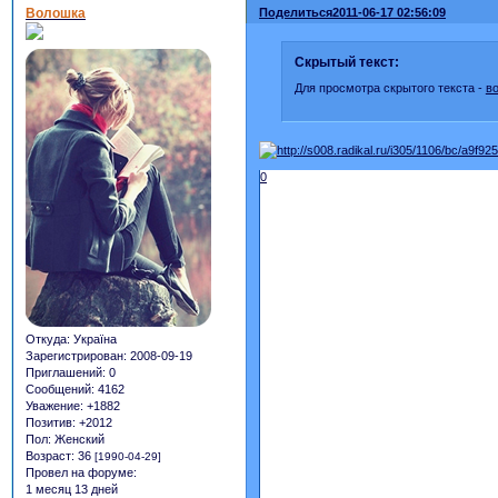
Волошка
Поделиться
2011-06-17 02:56:09
Скрытый текст:
Для просмотра скрытого текста -
в
0
Откуда:
Україна
Зарегистрирован
: 2008-09-19
Приглашений:
0
Сообщений:
4162
Уважение:
+1882
Позитив:
+2012
Пол:
Женский
Возраст:
36
[1990-04-29]
Провел на форуме:
1 месяц 13 дней