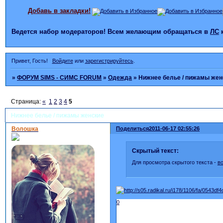
Добавь в закладки!
Ведется набор модераторов! Всем желающим обращаться в
ЛС
Привет, Гость!
Войдите
или
зарегистрируйтесь
.
»
ФОРУМ SIMS - СИМС FORUM
»
Одежда
»
Нижнее белье / пижамы жен
Страница:
«
1
2
3
4
5
Нижнее белье / пижамы женские
Волошка
Поделиться
2011-06-17 02:55:26
Скрытый текст:
Для просмотра скрытого текста -
в
0