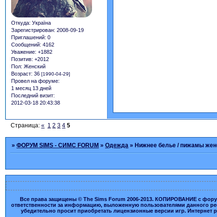
Откуда:
Україна
Зарегистрирован
: 2008-09-19
Приглашений:
0
Сообщений:
4162
Уважение:
+1882
Позитив:
+2012
Пол:
Женский
Возраст:
36
[1990-04-29]
Провел на форуме:
1 месяц 13 дней
Последний визит:
2012-03-18 20:43:38
Страница:
«
1
2
3
4
5
»
ФОРУМ SIMS - СИМС FORUM
»
Одежда
»
Нижнее белье / пижамы жен
Все права защищены © The Sims Forum 2006-2013. КОПИРОВАНИЕ с форума
ответственности за информацию, выложенную пользователями данного ресу
убедительно просит приобретать лицензионные версии игр. Интернет рес