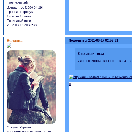
Пол:
Женский
Возраст:
36
[1990-04-29]
Провел на форуме:
1 месяц 13 дней
Последний визит:
2012-03-18 20:43:38
Волошка
Поделиться
2011-06-17 02:57:31
Скрытый текст:
Для просмотра скрытого текста -
в
0
Откуда:
Україна
Зарегистрирован
: 2008-09-19