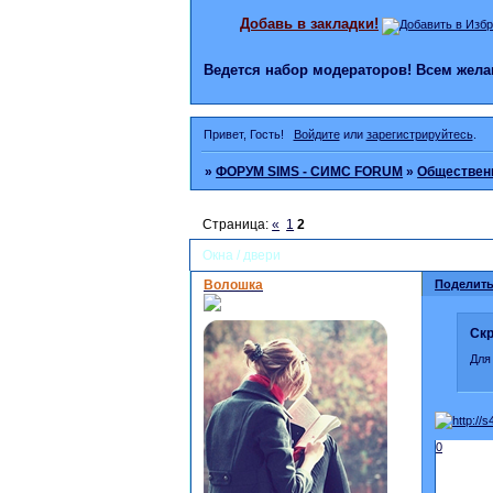
Добавь в закладки!
Ведется набор модераторов! Всем же
Привет, Гость!
Войдите
или
зарегистрируйтесь
.
»
ФОРУМ SIMS - СИМС FORUM
»
Общественн
Страница:
«
1
2
Окна / двери
Волошка
Поделить
Скр
Для
0