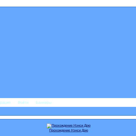
трация
Войти
Баннеры
Прохождение Нэнси Дрю