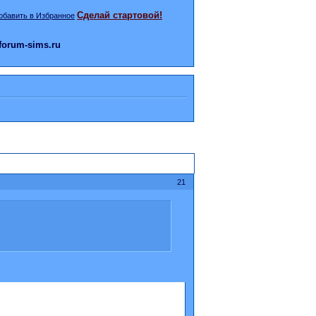
Сделай стартовой!
orum-sims.ru
21