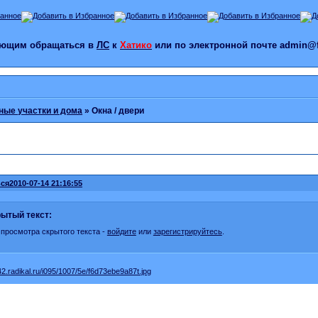
лающим обращаться в
ЛС
к
Хатико
или по электронной почте admin@f
ые участки и дома
»
Окна / двери
ся
2010-07-14 21:16:55
ытый текст:
 просмотра скрытого текста -
войдите
или
зарегистрируйтесь
.