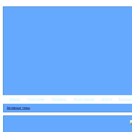
Форум
Участники
Правила
Регистрация
Войти
Банне
Активные темы