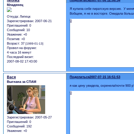
neonka
Младенец
Я купила себе пиратскую версию. У меня
Вобщем, я не в восторге. Ожидала больш
Откуда:
Липецк
0
Зарегистрирован
: 2007-06-21
Приглашений:
0
Сообщений:
10
Уважение:
+0
Позитив:
+0
Возраст:
37
[1989-01-13]
Провел на форуме:
4 часа 16 минут
Последний визит:
2007-08-02 17:43:00
Вася
Поделиться
2007-07-15 16:51:53
Выгнана за СПАМ
я как цену увидела, охренела!почти 900 
0
Зарегистрирован
: 2007-05-27
Приглашений:
0
Сообщений:
192
Уважение:
+0