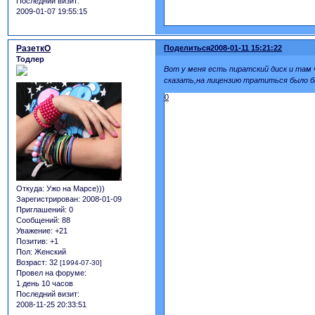
Последний визит:
2009-01-07 19:55:15
РазеткО
Поделиться
2008-01-11 15:21:22
Тодлер
Вот у меня есть пиратский диск и там ч
сказать,на лицензию тратиться было б
0
Откуда:
Ужо на Марсе)))
Зарегистрирован
: 2008-01-09
Приглашений:
0
Сообщений:
88
Уважение:
+21
Позитив:
+1
Пол:
Женский
Возраст:
32
[1994-07-30]
Провел на форуме:
1 день 10 часов
Последний визит:
2008-11-25 20:33:51