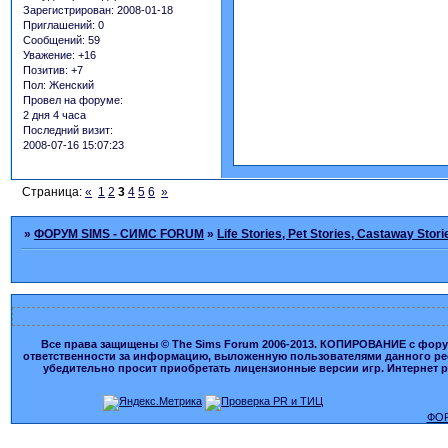
Зарегистрирован
: 2008-01-18
Приглашений:
0
Сообщений:
59
Уважение:
+16
Позитив:
+7
Пол:
Женский
Провел на форуме:
2 дня 4 часа
Последний визит:
2008-07-16 15:07:23
Страница:
«
1
2
3
4
5
6
»
»
ФОРУМ SIMS - СИМС FORUM
»
Life Stories, Pet Stories, Castaway Stori
Все права защищены © The Sims Forum 2006-2013. КОПИРОВАНИЕ с форума
ответственности за информацию, выложенную пользователями данного ресу
убедительно просит приобретать лицензионные версии игр. Интернет рес
ФОР