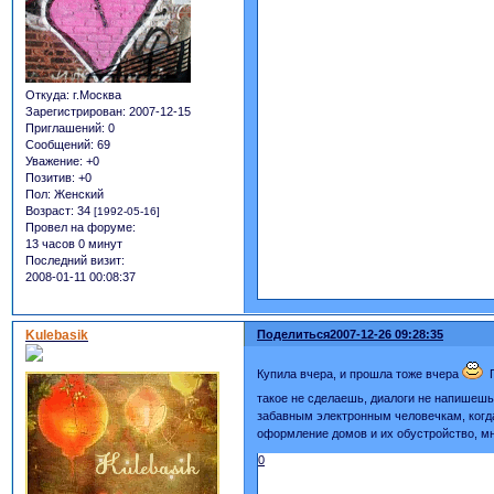
Откуда:
г.Москва
Зарегистрирован
: 2007-12-15
Приглашений:
0
Сообщений:
69
Уважение:
+0
Позитив:
+0
Пол:
Женский
Возраст:
34
[1992-05-16]
Провел на форуме:
13 часов 0 минут
Последний визит:
2008-01-11 00:08:37
Kulebasik
Поделиться
2007-12-26 09:28:35
Купила вчера, и прошла тоже вчера
П
такое не сделаешь, диалоги не напишеш
забавным электронным человечкам, когд
оформление домов и их обустройство, мн
0