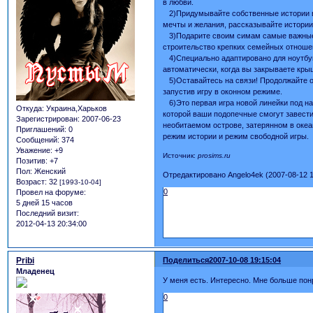
в любви.
2)Придумывайте собственные истории в 
мечты и желания, рассказывайте истории
3)Подарите своим симам самые важные с
строительство крепких семейных отноше
4)Специально адаптировано для ноутбук
автоматически, когда вы закрываете кры
5)Оставайтесь на связи! Продолжайте о
запустив игру в оконном режиме.
6)Это первая игра новой линейки под наз
Откуда:
Украина,Харьков
которой ваши подопечные смогут завести
Зарегистрирован
: 2007-06-23
необитаемом острове, затерянном в океа
Приглашений:
0
режим истории и режим свободной игры.
Сообщений:
374
Уважение:
+9
Источник:
prosims.ru
Позитив:
+7
Пол:
Женский
Отредактировано Angelo4ek (2007-08-12 1
Возраст:
32
[1993-10-04]
0
Провел на форуме:
5 дней 15 часов
Последний визит:
2012-04-13 20:34:00
Pribi
Поделиться
2007-10-08 19:15:04
Младенец
У меня есть. Интересно. Мне больше пон
0