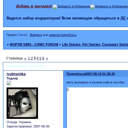
Добавь в закладки!
Ведется набор модераторов! Всем желающим обращаться в
ЛС
Привет, Гость!
Войдите
или
зарегистрируйтесь
.
»
ФОРУМ SIMS - СИМС FORUM
»
Life Stories, Pet Stories, Castaway Stori
Страница:
«
1
2
3
4
5
6
»
Обсуждение Life Stories
tyulmashka
Поделиться
2007-06-14 01:36:30
Тодлер
могу выложить я купила себе в ноутбук
0
Откуда:
Украина
Зарегистрирован
: 2007-06-05