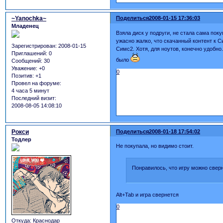
~Yanochka~
Поделиться
2008-01-15 17:36:03
Младенец
Взяла диск у подруги, не стала сама поку
ужасно жалко, что скачанный контент к Си
Зарегистрирован
: 2008-01-15
Симс2. Хотя, для ноутов, конечно удобно
Приглашений:
0
было
Сообщений:
30
Уважение:
+0
0
Позитив:
+1
Провел на форуме:
4 часа 5 минут
Последний визит:
2008-08-05 14:08:10
Рокси
Поделиться
2008-01-18 17:54:02
Тодлер
Не покупала, но видимо стоит.
Понравилось, что игру можно сверн
Alt+Tab и игра свернется
0
Откуда:
Краснодар