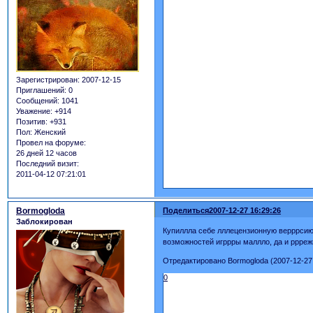
Зарегистрирован
: 2007-12-15
Приглашений:
0
Сообщений:
1041
Уважение:
+914
Позитив:
+931
Пол:
Женский
Провел на форуме:
26 дней 12 часов
Последний визит:
2011-04-12 07:21:01
Bormogloda
Поделиться
2007-12-27 16:29:26
Заблокирован
Купиллла себе лллецензионную верррсию,
возможностей игррры маллло, да и ррреж
Отредактировано Bormogloda (2007-12-27 
0