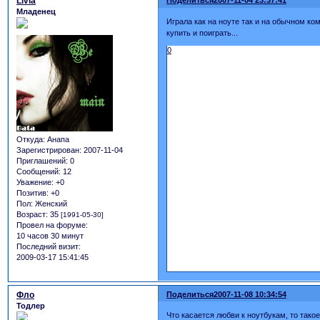
Livia
Поделиться
2007-11-04 23:37:41
Младенец
Играла как на ноуте так и на обычном ко
купить и поиграть...
0
Откуда:
Анапа
Зарегистрирован
: 2007-11-04
Приглашений:
0
Сообщений:
12
Уважение:
+0
Позитив:
+0
Пол:
Женский
Возраст:
35
[1991-05-30]
Провел на форуме:
10 часов 30 минут
Последний визит:
2009-03-17 15:41:45
Фло
Поделиться
2007-11-08 10:34:54
Тодлер
Что касается любви к ноутбукам, то такое