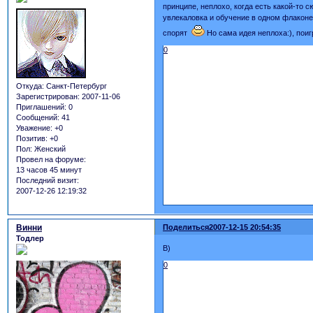
принципе, неплохо, когда есть какой-то сю
увлекаловка и обучение в одном флаконе!
спорят
Но сама идея неплоха:), пои
0
Откуда:
Санкт-Петербург
Зарегистрирован
: 2007-11-06
Приглашений:
0
Сообщений:
41
Уважение:
+0
Позитив:
+0
Пол:
Женский
Провел на форуме:
13 часов 45 минут
Последний визит:
2007-12-26 12:19:32
Винни
Поделиться
2007-12-15 20:54:35
Тодлер
B)
0