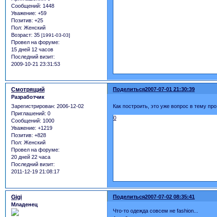
Сообщений:
1448
Уважение:
+59
Позитив:
+25
Пол:
Женский
Возраст:
35
[1991-03-03]
Провел на форуме:
15 дней 12 часов
Последний визит:
2009-10-21 23:31:53
Смотрящий
Поделиться
2007-07-01 21:30:39
Разработчик
Зарегистрирован
: 2006-12-02
Как построить, это уже вопрос в тему п
Приглашений:
0
0
Сообщений:
1000
Уважение:
+1219
Позитив:
+828
Пол:
Женский
Провел на форуме:
20 дней 22 часа
Последний визит:
2011-12-19 21:08:17
Gigi
Поделиться
2007-07-02 08:35:41
Младенец
Что-то одежда совсем не fashion...