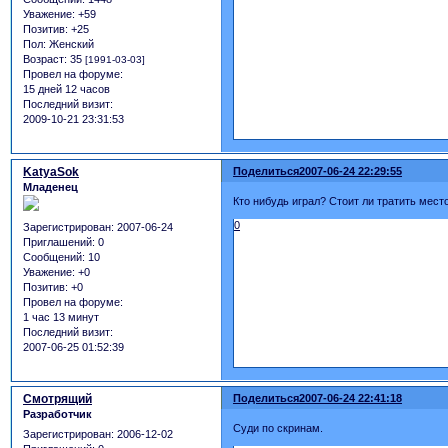
Уважение:
+59
Позитив:
+25
Пол:
Женский
Возраст:
35
[1991-03-03]
Провел на форуме:
15 дней 12 часов
Последний визит:
2009-10-21 23:31:53
KatyaSok
Поделиться
2007-06-24 22:29:55
Младенец
Кто нибудь играл? Стоит ли тратить мес
0
Зарегистрирован
: 2007-06-24
Приглашений:
0
Сообщений:
10
Уважение:
+0
Позитив:
+0
Провел на форуме:
1 час 13 минут
Последний визит:
2007-06-25 01:52:39
Смотрящий
Поделиться
2007-06-24 22:41:18
Разработчик
Суди по скринам.
Зарегистрирован
: 2006-12-02