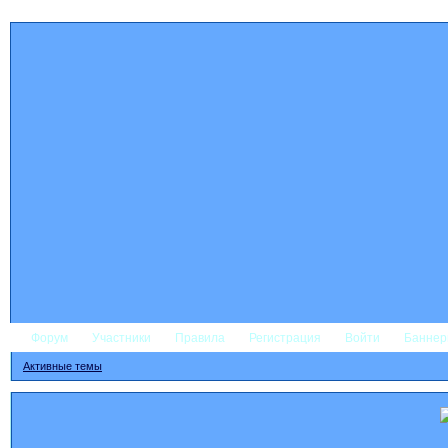
Форум
Участники
Правила
Регистрация
Войти
Банне
Активные темы