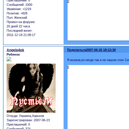
Приглашений:
0
0
Сообщений:
1000
Уважение:
+1219
Позитив:
+828
Пол:
Женский
Провел на форуме:
20 дней 22 часа
Последний визит:
2011-12-19 21:08:17
Angelo4ek
Поделиться
2007-06-26 18:12:30
Ребенок
Я искала,но негде так и не нашла этих 
0
Откуда:
Украина,Харьков
Зарегистрирован
: 2007-06-23
Приглашений:
0
Сообщений:
374