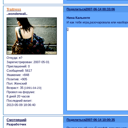
Traitress
Поделиться
2007-06-14 00:33:06
..wonderwall..
Нина Кальенте
И как тебе игра,разочаровала или наобор
0
Откуда:
я?
Зарегистрирован
: 2007-05-01
Приглашений:
0
Сообщений:
5617
Уважение:
+848
Позитив:
+905
Пол:
Женский
Возраст:
35
[1991-04-23]
Провел на форуме:
8 дней 20 часов
Последний визит:
2013-05-09 18:06:40
Смотрящий
Поделиться
2007-06-14 10:00:35
Разработчик