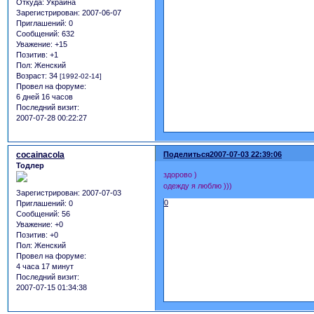
Откуда:
Украина
Зарегистрирован
: 2007-06-07
Приглашений:
0
Сообщений:
632
Уважение:
+15
Позитив:
+1
Пол:
Женский
Возраст:
34
[1992-02-14]
Провел на форуме:
6 дней 16 часов
Последний визит:
2007-07-28 00:22:27
cocainacola
Поделиться
2007-07-03 22:39:06
Тодлер
здорово )
одежду я люблю )))
Зарегистрирован
: 2007-07-03
0
Приглашений:
0
Сообщений:
56
Уважение:
+0
Позитив:
+0
Пол:
Женский
Провел на форуме:
4 часа 17 минут
Последний визит:
2007-07-15 01:34:38