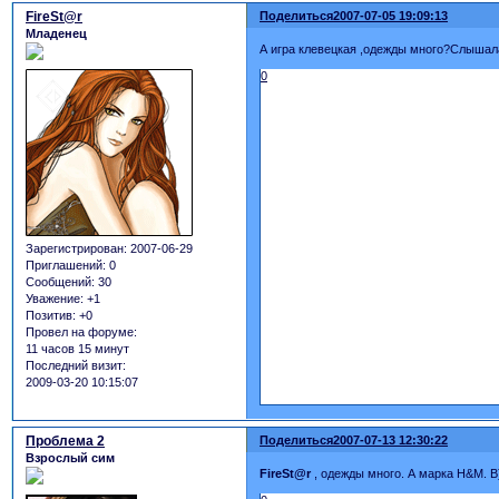
FireSt@r
Поделиться
2007-07-05 19:09:13
Младенец
А игра клевецкая ,одежды много?Слышала
0
Зарегистрирован
: 2007-06-29
Приглашений:
0
Сообщений:
30
Уважение:
+1
Позитив:
+0
Провел на форуме:
11 часов 15 минут
Последний визит:
2009-03-20 10:15:07
Проблема 2
Поделиться
2007-07-13 12:30:22
Взрослый сим
FireSt@r
, одежды много. А марка H&M. B