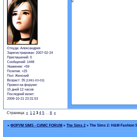
0
Откуда:
Александрия
Зарегистрирован
: 2007-02-24
Приглашений:
0
Сообщений:
1448
Уважение:
+59
Позитив:
+25
Пол:
Женский
Возраст:
35
[1991-03-03]
Провел на форуме:
15 дней 12 часов
Последний визит:
2009-10-21 23:31:53
Страница:
«
1
2
3
4
5
…
8
»
»
ФОРУМ SIMS - СИМС FORUM
»
The Sims 2
»
The Sims 2: H&M Fashion S