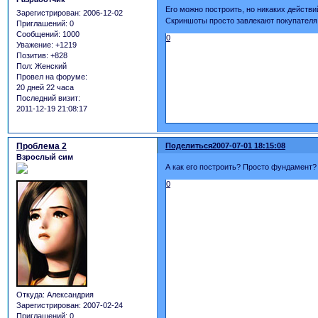
Его можно построить, но никаких действий
Зарегистрирован
: 2006-12-02
Скриншоты просто завлекают покупателя
Приглашений:
0
Сообщений:
1000
0
Уважение:
+1219
Позитив:
+828
Пол:
Женский
Провел на форуме:
20 дней 22 часа
Последний визит:
2011-12-19 21:08:17
Проблема 2
Поделиться
2007-07-01 18:15:08
Взрослый сим
А как его построить? Просто фундамент?
0
Откуда:
Александрия
Зарегистрирован
: 2007-02-24
Приглашений:
0