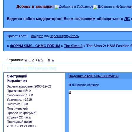
Добавь в закладки!
Ведется набор модераторов! Всем желающим обращаться в
ЛС
Привет, Гость!
Войдите
или
зарегистрируйтесь
.
»
ФОРУМ SIMS - СИМС FORUM
»
The Sims 2
»
The Sims 2: H&M Fashion S
Страница:
«
1
2
3
4
5
…
8
»
The Sims 2: H&M Fashion Stuff
Смотрящий
Поделиться
2007-06-13 21:50:30
Разработчик
Я лицензию скачала
Зарегистрирован
: 2006-12-02
Приглашений:
0
0
Сообщений:
1000
Уважение:
+1219
Позитив:
+828
Пол:
Женский
Провел на форуме:
20 дней 22 часа
Последний визит:
2011-12-19 21:08:17