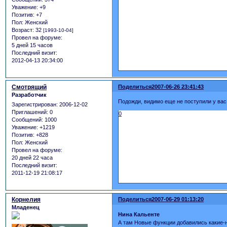
Уважение:
+9
Позитив:
+7
Пол:
Женский
Возраст:
32
[1993-10-04]
Провел на форуме:
5 дней 15 часов
Последний визит:
2012-04-13 20:34:00
Смотрящий
Поделиться
2007-06-26 23:41:43
Разработчик
Подожди, видимо еще не поступили у вас
Зарегистрирован
: 2006-12-02
Приглашений:
0
0
Сообщений:
1000
Уважение:
+1219
Позитив:
+828
Пол:
Женский
Провел на форуме:
20 дней 22 часа
Последний визит:
2011-12-19 21:08:17
Корнелия
Поделиться
2007-06-29 01:13:20
Младенец
Нина Кальенте
А там Новые функции добавились какие-