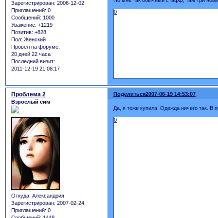
По мне так обычный стафф, там три новых
Зарегистрирован
: 2006-12-02
Приглашений:
0
0
Сообщений:
1000
Уважение:
+1219
Позитив:
+828
Пол:
Женский
Провел на форуме:
20 дней 22 часа
Последний визит:
2011-12-19 21:08:17
Проблема 2
Поделиться
2007-06-19 14:53:07
Взрослый сим
Да, я тоже купила. Одежда ничего так. В 
0
Откуда:
Александрия
Зарегистрирован
: 2007-02-24
Приглашений:
0
Сообщений:
1448