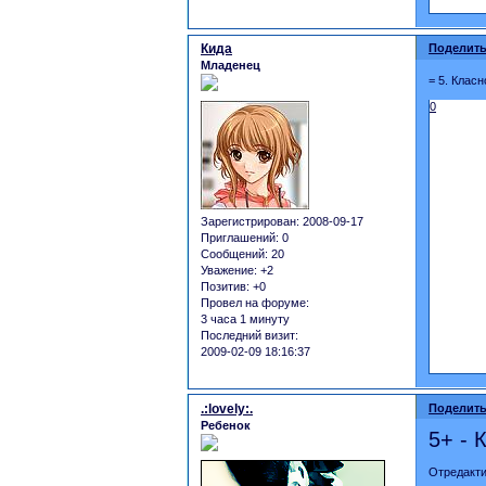
Кида
Поделить
Младенец
= 5. Класн
0
Зарегистрирован
: 2008-09-17
Приглашений:
0
Сообщений:
20
Уважение:
+2
Позитив:
+0
Провел на форуме:
3 часа 1 минуту
Последний визит:
2009-02-09 18:16:37
.:lovely:.
Поделить
Ребенок
5+ -
Отредакти