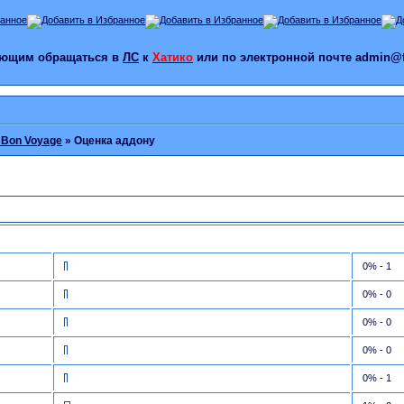
лающим обращаться в
ЛС
к
Хатико
или по электронной почте admin@f
: Bon Voyage
»
Оценка аддону
0% - 1
0% - 0
0% - 0
0% - 0
0% - 1