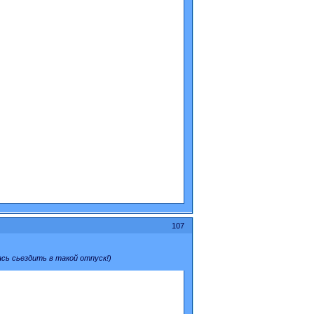
107
сь сьездить в такой отпуск!)