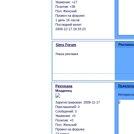
Уважение:
+17
Позитив:
+38
Пол:
Женский
Провел на форуме:
1 день 16 часов
Последний визит:
2009-12-17 18:33:23
Sims Forum
Рекламн
Наша реклама
Реехеана
Поделить
Младенец
Интересна
0
Зарегистрирован
: 2008-11-17
Приглашений:
0
Сообщений:
3
Уважение:
+0
Позитив:
+0
Пол:
Женский
Провел на форуме:
13 минут