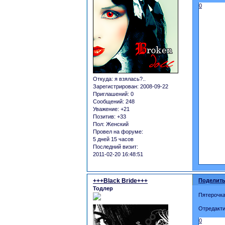
0
Откуда:
я взялась?..
Зарегистрирован
: 2008-09-22
Приглашений:
0
Сообщений:
248
Уважение:
+21
Позитив:
+33
Пол:
Женский
Провел на форуме:
5 дней 15 часов
Последний визит:
2011-02-20 16:48:51
+++Black Bride+++
Поделить
Тодлер
Пятерочка!
Отредакти
0