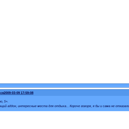
ся
2009-03-09 17:59:08
о, 5+.
ий аддон, интересные места для отдыха... Короче говоря, я бы и сама не отказала