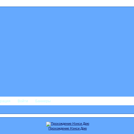
трация
Войти
Баннеры
Прохождение Нэнси Дрю