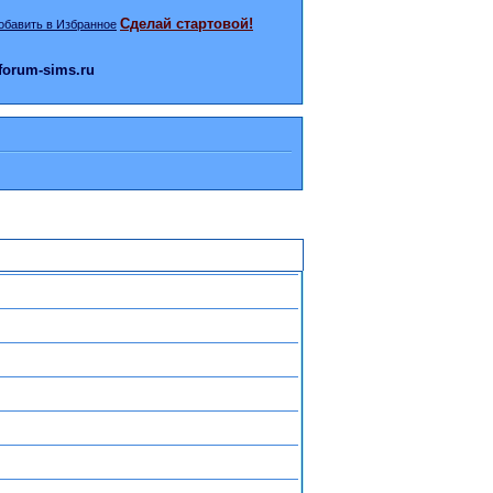
Сделай стартовой!
orum-sims.ru