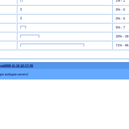
1% - 2
0% - 0
0% - 0
5% - 7
20% - 28
71% - 96
ся
2008-11-16 22:17:35
ддон вобщем ничего!