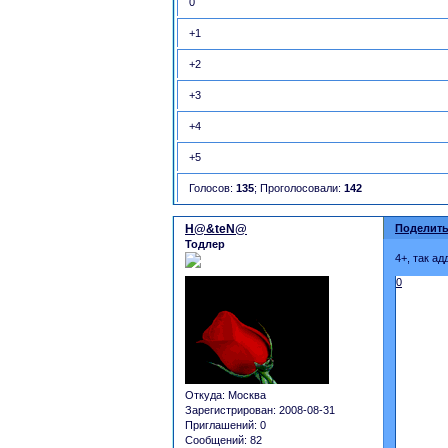
0
+1
+2
+3
+4
+5
Голосов:
135
;
Проголосовали:
142
Н@&teN@
Поделить
Тодлер
4+, так а
0
Откуда:
Москва
Зарегистрирован
: 2008-08-31
Приглашений:
0
Сообщений:
82