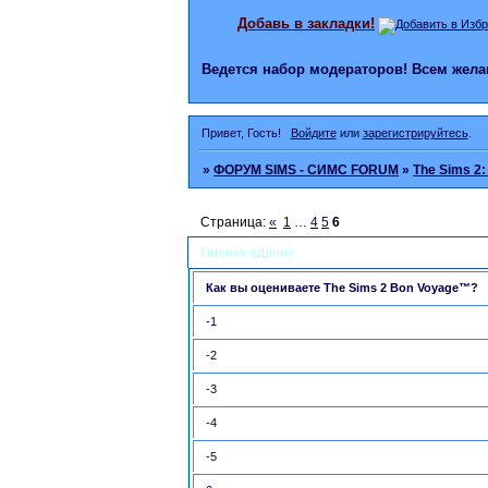
Добавь в закладки!
Ведется набор модераторов! Всем же
Привет, Гость!
Войдите
или
зарегистрируйтесь
.
»
ФОРУМ SIMS - СИМС FORUM
»
The Sims 2
Страница:
«
1
…
4
5
6
Оценка аддону
Как вы оцениваете The Sims 2 Bon Voyage™?
-1
-2
-3
-4
-5