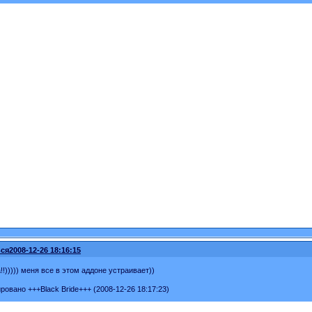
ся
2008-12-26 18:16:15
!))))) меня все в этом аддоне устраивает))
ровано +++Black Bride+++ (2008-12-26 18:17:23)