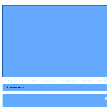
Форум
Участники
Правила
Регистрация
Войти
Банне
Активные темы