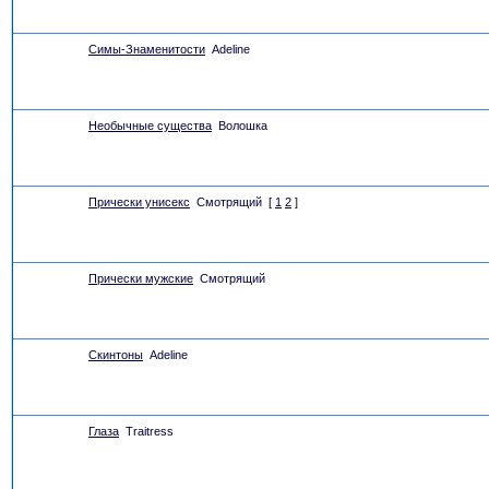
Симы-Знаменитости
Adeline
Необычные существа
Волошка
Прически унисекс
Смотрящий
[
1
2
]
Прически мужские
Смотрящий
Скинтоны
Adeline
Глаза
Traitress