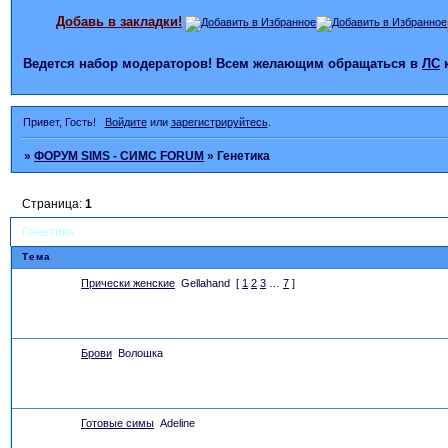
Добавь в закладки!
Ведется набор модераторов! Всем желающим обращаться в
ЛС
Привет, Гость!
Войдите
или
зарегистрируйтесь
.
»
ФОРУМ SIMS - СИМС FORUM
»
Генетика
Страница:
1
Генетика
Тема
Прически женские
Gellahand
[
1
2
3
…
7
]
Брови
Волошка
Готовые симы
Adeline