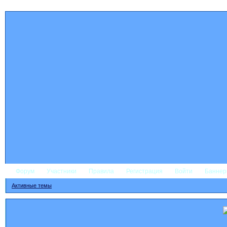
Форум
Участники
Правила
Регистрация
Войти
Банне
Активные темы