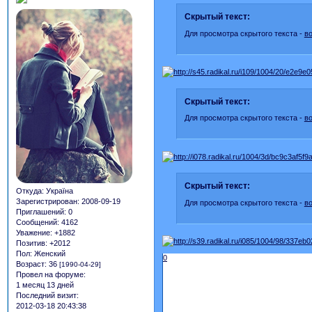
Скрытый текст:
Для просмотра скрытого текста -
в
Скрытый текст:
Для просмотра скрытого текста -
в
Скрытый текст:
Откуда:
Україна
Зарегистрирован
: 2008-09-19
Для просмотра скрытого текста -
в
Приглашений:
0
Сообщений:
4162
Уважение:
+1882
Позитив:
+2012
Пол:
Женский
0
Возраст:
36
[1990-04-29]
Провел на форуме:
1 месяц 13 дней
Последний визит:
2012-03-18 20:43:38