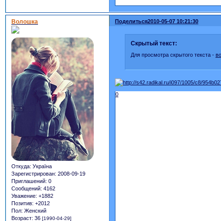
Волошка
Поделиться
2010-05-07 10:21:30
Скрытый текст:
Для просмотра скрытого текста -
в
0
Откуда:
Україна
Зарегистрирован
: 2008-09-19
Приглашений:
0
Сообщений:
4162
Уважение:
+1882
Позитив:
+2012
Пол:
Женский
Возраст:
36
[1990-04-29]