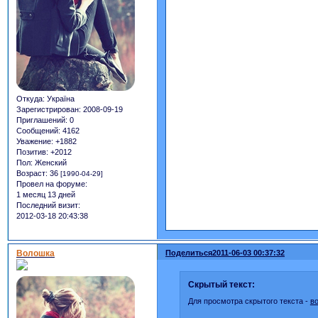
Откуда:
Україна
Зарегистрирован
: 2008-09-19
Приглашений:
0
Сообщений:
4162
Уважение:
+1882
Позитив:
+2012
Пол:
Женский
Возраст:
36
[1990-04-29]
Провел на форуме:
1 месяц 13 дней
Последний визит:
2012-03-18 20:43:38
Волошка
Поделиться
2011-06-03 00:37:32
Скрытый текст:
Для просмотра скрытого текста -
в