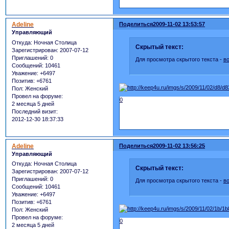
Adeline
Поделиться
2009-11-02 13:53:57
Управляющий
Откуда:
Ночная Столица
Скрытый текст:
Зарегистрирован
: 2007-07-12
Приглашений:
0
Для просмотра скрытого текста -
в
Сообщений:
10461
Уважение:
+6497
Позитив:
+6761
Пол:
Женский
Провел на форуме:
0
2 месяца 5 дней
Последний визит:
2012-12-30 18:37:33
Adeline
Поделиться
2009-11-02 13:56:25
Управляющий
Откуда:
Ночная Столица
Скрытый текст:
Зарегистрирован
: 2007-07-12
Приглашений:
0
Для просмотра скрытого текста -
в
Сообщений:
10461
Уважение:
+6497
Позитив:
+6761
Пол:
Женский
Провел на форуме:
0
2 месяца 5 дней