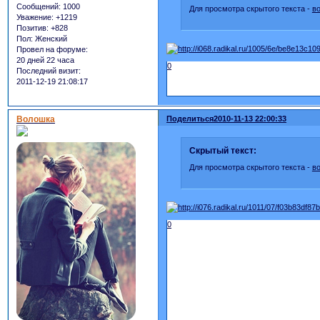
Сообщений:
1000
Для просмотра скрытого текста -
в
Уважение:
+1219
Позитив:
+828
Пол:
Женский
Провел на форуме:
20 дней 22 часа
0
Последний визит:
2011-12-19 21:08:17
Волошка
Поделиться
2010-11-13 22:00:33
Скрытый текст:
Для просмотра скрытого текста -
в
0