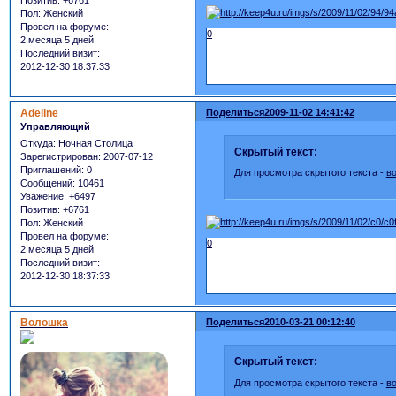
Позитив:
+6761
Пол:
Женский
Провел на форуме:
0
2 месяца 5 дней
Последний визит:
2012-12-30 18:37:33
Adeline
Поделиться
2009-11-02 14:41:42
Управляющий
Откуда:
Ночная Столица
Скрытый текст:
Зарегистрирован
: 2007-07-12
Приглашений:
0
Для просмотра скрытого текста -
в
Сообщений:
10461
Уважение:
+6497
Позитив:
+6761
Пол:
Женский
Провел на форуме:
0
2 месяца 5 дней
Последний визит:
2012-12-30 18:37:33
Волошка
Поделиться
2010-03-21 00:12:40
Скрытый текст:
Для просмотра скрытого текста -
в