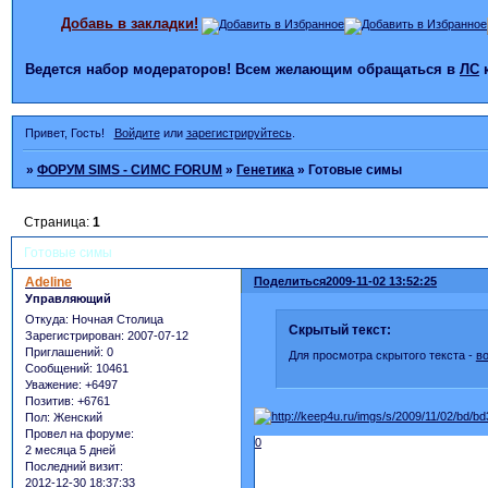
Добавь в закладки!
Ведется набор модераторов! Всем желающим обращаться в
ЛС
Привет, Гость!
Войдите
или
зарегистрируйтесь
.
»
ФОРУМ SIMS - СИМС FORUM
»
Генетика
»
Готовые симы
Страница:
1
Готовые симы
Adeline
Поделиться
2009-11-02 13:52:25
Управляющий
Откуда:
Ночная Столица
Скрытый текст:
Зарегистрирован
: 2007-07-12
Приглашений:
0
Для просмотра скрытого текста -
в
Сообщений:
10461
Уважение:
+6497
Позитив:
+6761
Пол:
Женский
Провел на форуме:
0
2 месяца 5 дней
Последний визит:
2012-12-30 18:37:33