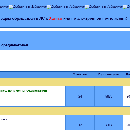
лающим обращаться в
ЛС
к
Хатико
или по электронной почте admin@f
 средневековья
Ответов
Просмотров
По
дение, делимся впечатлениями
24
5873
20
ошка
12
4114
20