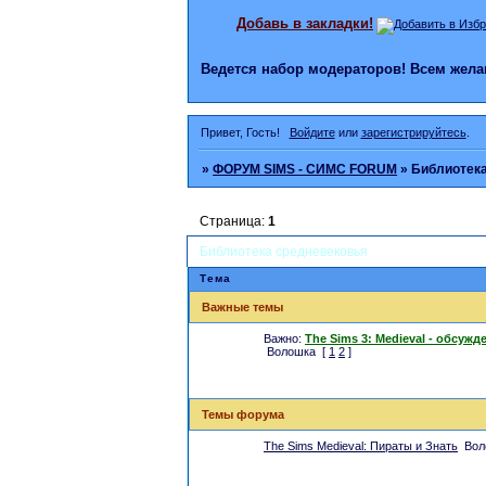
Добавь в закладки!
Ведется набор модераторов! Всем же
Привет, Гость!
Войдите
или
зарегистрируйтесь
.
»
ФОРУМ SIMS - СИМС FORUM
»
Библиотека
Страница:
1
Библиотека средневековья
Тема
Важные темы
Важно:
The Sims 3: Medieval - обсуж
Волошка
[
1
2
]
Темы форума
The Sims Medieval: Пираты и Знать
Вол