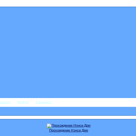
трация
Войти
Баннеры
Прохождение Нэнси Дрю