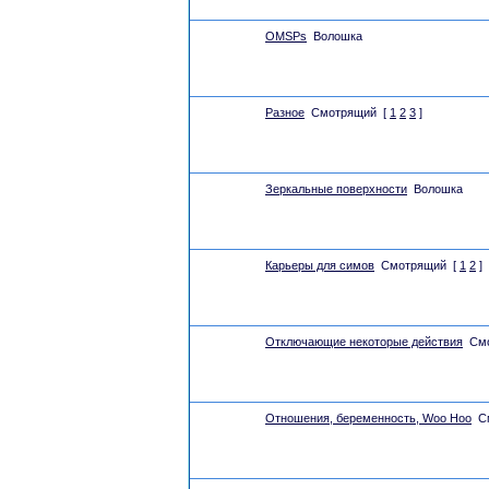
OMSPs
Волошка
Разное
Смотрящий
[
1
2
3
]
Зеркальные поверхности
Волошка
Карьеры для симов
Смотрящий
[
1
2
]
Отключающие некоторые действия
См
Отношения, беременность, Woo Hoo
С