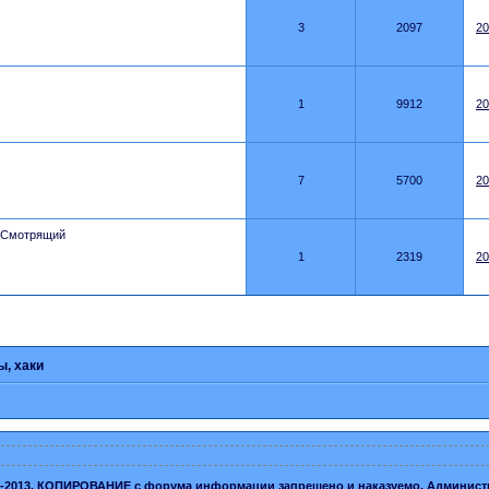
3
2097
20
1
9912
20
7
5700
20
Смотрящий
1
2319
20
ы, хаки
-2013. КОПИРОВАНИЕ с форума информации запрещено и наказуемо. Администраци