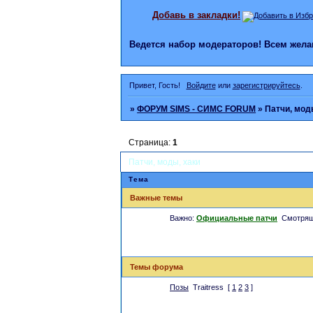
Добавь в закладки!
Ведется набор модераторов! Всем же
Привет, Гость!
Войдите
или
зарегистрируйтесь
.
»
ФОРУМ SIMS - СИМС FORUM
»
Патчи, мод
Страница:
1
Патчи, моды, хаки
Тема
Важные темы
Важно:
Официальные патчи
Смотря
Темы форума
Позы
Traitress
[
1
2
3
]