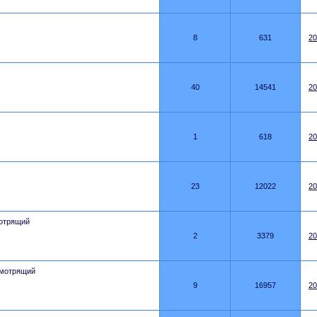
8
631
20
40
14541
20
1
618
20
23
12022
20
отрящий
2
3379
20
мотрящий
9
16957
20