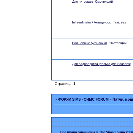
Для питомцев
Смотрящий
InTeenImater / Антицензор
Traitress
Волшебные бутылочки
Смотрящий
Для садоводства (только для Seasons)
Страница:
1
»
ФОРУМ SIMS - СИМС FORUM
»
Патчи, мод
Все права защищены © The Sims Forum 2006