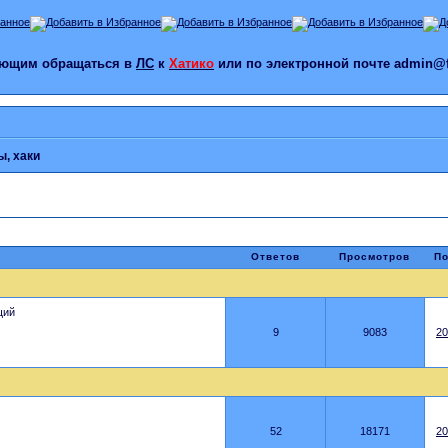
лающим обращаться в
ЛС
к
Хатико
или по электронной почте admin@f
ы, хаки
Ответов
Просмотров
По
щий
9
9083
20
52
18171
20