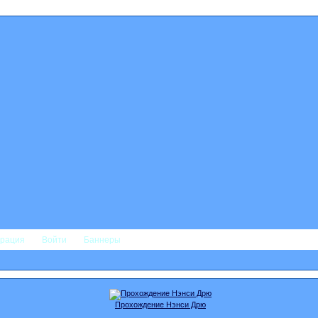
трация
Войти
Баннеры
Прохождение Нэнси Дрю