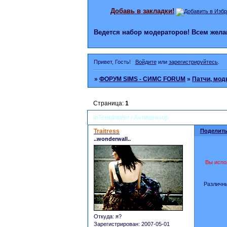
Добавь в закладки!
Ведется набор модераторов! Всем же
Привет, Гость!
Войдите
или
зарегистрируйтесь
.
»
ФОРУМ SIMS - СИМС FORUM
»
Патчи, мод
Страница:
1
InTeenImater / Антицензор
Traitress
Поделить
..wonderwall..
Вы испо
Различны
Откуда:
я?
Зарегистрирован
: 2007-05-01