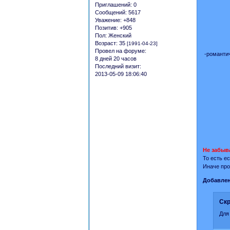
Приглашений:
0
Сообщений:
5617
Уважение:
+848
Позитив:
+905
Пол:
Женский
Возраст:
35
[1991-04-23]
Провел на форуме:
-романти
8 дней 20 часов
Последний визит:
2013-05-09 18:06:40
Не забыв
То есть е
Иначе про
Добавлен
Скр
Для