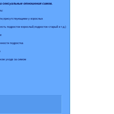
 и сексуальные отношения симов.
и:
сти,присутствующими у взрослых
сть подросток-взрослый,подросток-старый и т.д.)
е
енности подростка
в
охом уходе за симом