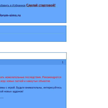
Сделай стартовой!
orum-sims.ru
1
звать нежелательные последствия. Рекомендуется
игру новых патчей и хакнутых объектов.
емы с игрой. Будьте внимательны, интересуйтесь
кой новых аддонов!
----