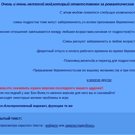
Очень и очень неплохой мод,который ответственен за романтические
С этим модом появятся следущие возможност
-симы-подростки тоже могут забеременнеть,со всеми признаками беременно
ческие отношения завязываются между любыми возрастами,начиная от подростков(то е
-Симы рискуют забеременеть в любом возраст
-Декретный отпуск и оплата рабочего времени во время берем
-Помолвка,женитьба и переезд для подростко
-Прерывание беременности,как во вашему желанию,так и при пл
и многое другое
аем,что скачивать нужно версию последнего вашего аддона!!
сли последний у вас Бон Вояж,то именно версию для него вы и скачивайте!
исходят некоторые мелкие проблемы в игре.
о:
Альтернативный вариант, функции те же
ытый текст:
 просмотра скрытого текста -
войдите
или
зарегистрируйтесь
.