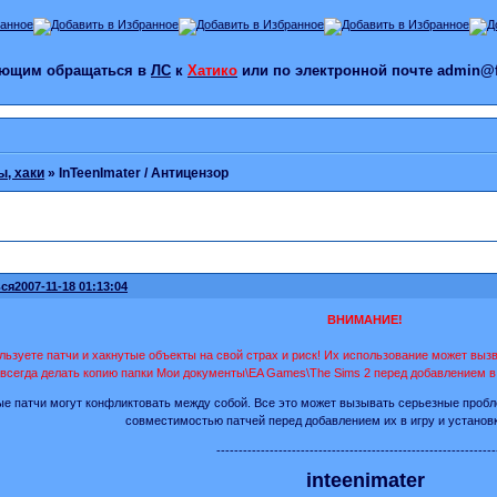
лающим обращаться в
ЛС
к
Хатико
или по электронной почте admin@f
ы, хаки
»
InTeenImater / Антицензор
ся
2007-11-18 01:13:04
ВНИМАНИЕ!
льзуете патчи и хакнутые объекты на свой страх и риск! Их использование может вы
всегда делать копию папки Мои документы\EA Games\The Sims 2 перед добавлением в 
е патчи могут конфликтовать между собой. Все это может вызывать серьезные пробл
совместимостью патчей перед добавлением их в игру и установ
---------------------------------------------------------------
inteenimater