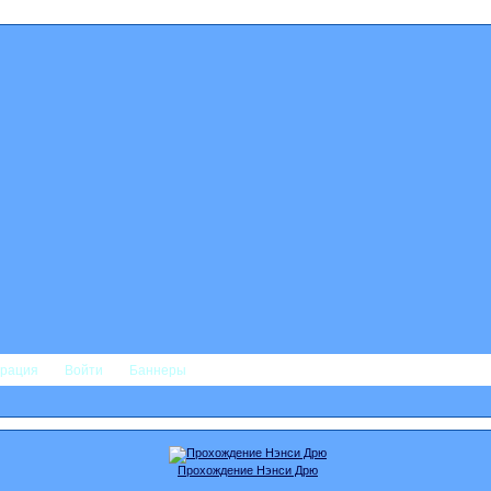
трация
Войти
Баннеры
Прохождение Нэнси Дрю