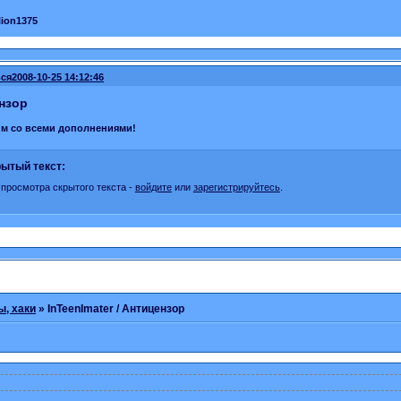
lion1375
ся
2008-10-25 14:12:46
нзор
м со всеми дополнениями!
ытый текст:
 просмотра скрытого текста -
войдите
или
зарегистрируйтесь
.
ы, хаки
»
InTeenImater / Антицензор