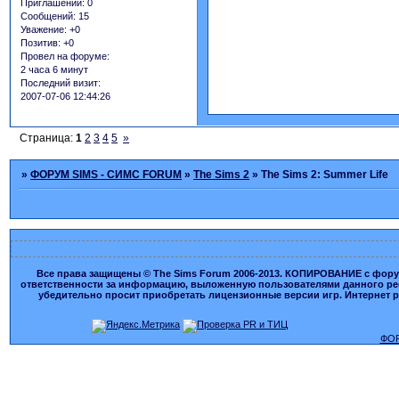
Приглашений:
0
Сообщений:
15
Уважение:
+0
Позитив:
+0
Провел на форуме:
2 часа 6 минут
Последний визит:
2007-07-06 12:44:26
Страница:
1
2
3
4
5
»
»
ФОРУМ SIMS - СИМС FORUM
»
The Sims 2
»
The Sims 2: Summer Life
Все права защищены © The Sims Forum 2006-2013. КОПИРОВАНИЕ с форума
ответственности за информацию, выложенную пользователями данного ресу
убедительно просит приобретать лицензионные версии игр. Интернет рес
ФОР