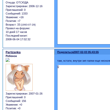
Откуда:
ОТСЮДА
Зарегистрирован
: 2006-12-16
Приглашений:
0
Сообщений:
1333
Уважение:
+16
Позитив:
+7
Возраст:
33
[1993-07-28]
Провел на форуме:
10 дней 17 часов
Последний визит:
2008-06-04 17:02:32
Partizanka
Поделиться
2007-02-03 05:43:55
Ребенок
там, кстати, внутри зип папки еще неско
0
Зарегистрирован
: 2007-01-26
Приглашений:
0
Сообщений:
156
Уважение:
+0
Позитив:
+0