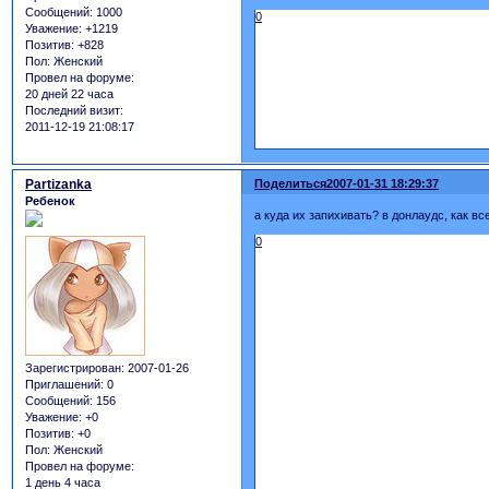
Сообщений:
1000
0
Уважение:
+1219
Позитив:
+828
Пол:
Женский
Провел на форуме:
20 дней 22 часа
Последний визит:
2011-12-19 21:08:17
Partizanka
Поделиться
2007-01-31 18:29:37
Ребенок
а куда их запихивать? в донлаудс, как вс
0
Зарегистрирован
: 2007-01-26
Приглашений:
0
Сообщений:
156
Уважение:
+0
Позитив:
+0
Пол:
Женский
Провел на форуме:
1 день 4 часа