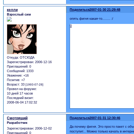
келли
Поделиться
2007-01-30 21:29:48
Взрослый сим
опять фигня какая-то......... :/
0
Откуда:
ОТСЮДА
Зарегистрирован
: 2006-12-16
Приглашений:
0
Сообщений:
1333
Уважение:
+16
Позитив:
+7
Возраст:
33
[1993-07-28]
Провел на форуме:
10 дней 17 часов
Последний визит:
2008-06-04 17:02:32
Смотрящий
Поделиться
2007-01-31 12:30:46
Разработчик
Да почему фигня. Это просто пакет с об
Зарегистрирован
: 2006-12-02
поступит... Можно только качать в интерне
Приглашений:
0