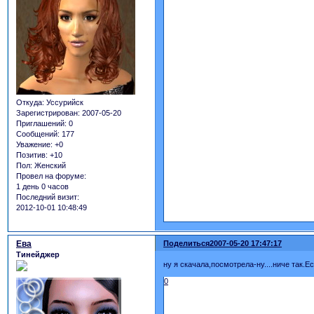
Откуда:
Уссурийск
Зарегистрирован
: 2007-05-20
Приглашений:
0
Сообщений:
177
Уважение:
+0
Позитив:
+10
Пол:
Женский
Провел на форуме:
1 день 0 часов
Последний визит:
2012-10-01 10:48:49
Ева
Поделиться
2007-05-20 17:47:17
Тинейджер
ну я скачала,посмотрела-ну....ниче так.Е
0