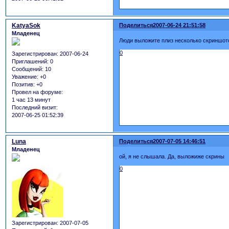
KatyaSok
Поделиться
2007-06-24 21:51:58
Младенец
Люди выложите плиз несколько скриншото
0
Зарегистрирован
: 2007-06-24
Приглашений:
0
Сообщений:
10
Уважение:
+0
Позитив:
+0
Провел на форуме:
1 час 13 минут
Последний визит:
2007-06-25 01:52:39
Luna
Поделиться
2007-07-05 14:46:51
Младенец
ой, я не слышала. Да, выложиже скрины
0
Зарегистрирован
: 2007-07-05