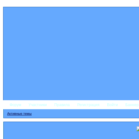
Форум
Участники
Правила
Регистрация
Войти
Банне
Активные темы