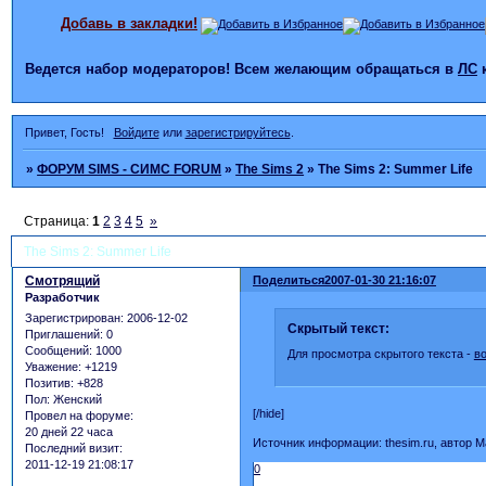
Добавь в закладки!
Ведется набор модераторов! Всем желающим обращаться в
ЛС
Привет, Гость!
Войдите
или
зарегистрируйтесь
.
»
ФОРУМ SIMS - СИМС FORUM
»
The Sims 2
»
The Sims 2: Summer Life
Страница:
1
2
3
4
5
»
The Sims 2: Summer Life
Смотрящий
Поделиться
2007-01-30 21:16:07
Разработчик
Зарегистрирован
: 2006-12-02
Скрытый текст:
Приглашений:
0
Сообщений:
1000
Для просмотра скрытого текста -
в
Уважение:
+1219
Позитив:
+828
Пол:
Женский
[/hide]
Провел на форуме:
20 дней 22 часа
Источник информации: thesim.ru, автор Ma
Последний визит:
2011-12-19 21:08:17
0