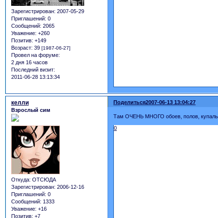
Зарегистрирован
: 2007-05-29
Приглашений:
0
Сообщений:
2065
Уважение:
+260
Позитив:
+149
Возраст:
39
[1987-06-27]
Провел на форуме:
2 дня 16 часов
Последний визит:
2011-06-28 13:13:34
келли
Поделиться
2007-06-13 13:04:27
Взрослый сим
Там ОЧЕНЬ МНОГО обоев, полов, купальн
0
Откуда:
ОТСЮДА
Зарегистрирован
: 2006-12-16
Приглашений:
0
Сообщений:
1333
Уважение:
+16
Позитив:
+7