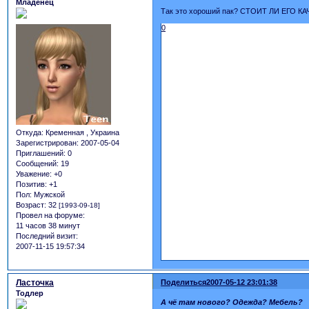
Младенец
Так это хороший пак? СТОИТ ЛИ ЕГО КА
0
Откуда:
Кременная , Украина
Зарегистрирован
: 2007-05-04
Приглашений:
0
Сообщений:
19
Уважение:
+0
Позитив:
+1
Пол:
Мужской
Возраст:
32
[1993-09-18]
Провел на форуме:
11 часов 38 минут
Последний визит:
2007-11-15 19:57:34
Ласточка
Поделиться
2007-05-12 23:01:38
Тодлер
А чё там нового? Одежда? Мебель?