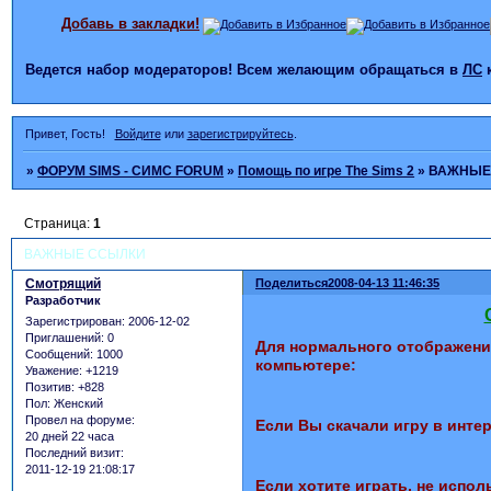
Добавь в закладки!
Ведется набор модераторов! Всем желающим обращаться в
ЛС
Привет, Гость!
Войдите
или
зарегистрируйтесь
.
»
ФОРУМ SIMS - СИМС FORUM
»
Помощь по игре The Sims 2
»
ВАЖНЫЕ
Страница:
1
ВАЖНЫЕ ССЫЛКИ
Смотрящий
Поделиться
2008-04-13 11:46:35
Разработчик
Зарегистрирован
: 2006-12-02
Приглашений:
0
Для нормального отображения
Сообщений:
1000
компьютере:
Уважение:
+1219
Позитив:
+828
Пол:
Женский
Провел на форуме:
Если Вы скачали игру в интер
20 дней 22 часа
Последний визит:
2011-12-19 21:08:17
Если хотите играть, не исполь