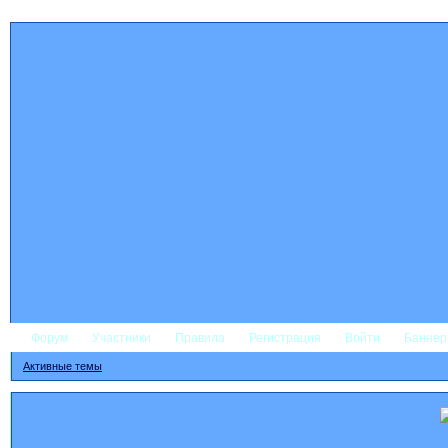
Форум
Участники
Правила
Регистрация
Войти
Банне
Активные темы