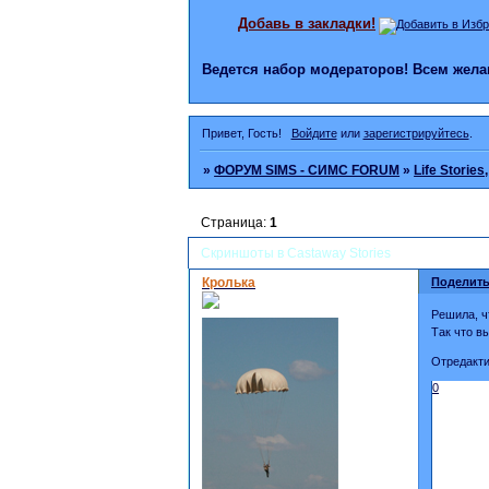
Добавь в закладки!
Ведется набор модераторов! Всем же
Привет, Гость!
Войдите
или
зарегистрируйтесь
.
»
ФОРУМ SIMS - СИМС FORUM
»
Life Stories
Страница:
1
Скриншоты в Castaway Stories
Кролька
Поделить
Решила, ч
Так что в
Отредакти
0