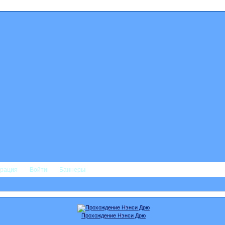
трация
Войти
Баннеры
Прохождение Нэнси Дрю