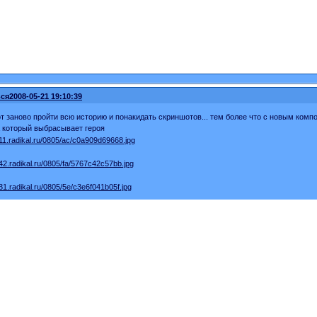
ся
2008-05-21 19:10:39
т заново пройти всю историю и понакидать скриншотов... тем более что с новым компо
а который выбрасывает героя