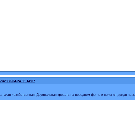
ся
2008-04-24 03:14:07
а такая хозяйственная! Двуспальная кровать на переднем фо-не и полог от дождя на