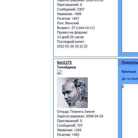
Зарегистрирован
: 2008-03-10
Приглашений:
0
Сообщений:
2307
Уважение:
+598
Позитив:
+827
Пол:
Женский
Возраст:
37
[1989-05-17]
Провел на форуме:
14 дней 20 часов
Последний визит:
2011-01-26 16:11:32
lion1375
Поделить
Тинейджер
Кролька
Да ты еще
0
Откуда:
Планета Земля
Зарегистрирован
: 2008-04-24
Приглашений:
0
Сообщений:
707
Уважение:
+184
Позитив:
+383