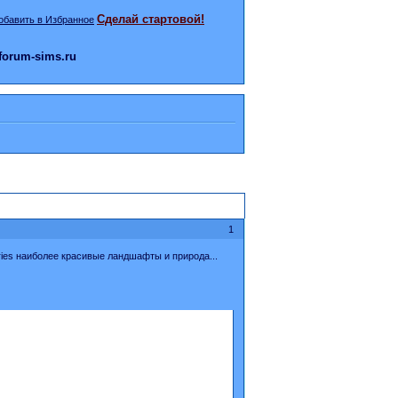
Сделай стартовой!
orum-sims.ru
1
ries наиболее красивые ландшафты и природа...