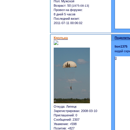
Пол:
Мужской
Возраст:
50
[1975-08-13]
Провел на форуме:
8 дней 5 часов
Последний визит:
2011-07-11 00:06:02
Кролька
Поделить
lion1375
кидай скр
0
Откуда:
Липецк
Зарегистрирован
: 2008-03-10
Приглашений:
0
Сообщений:
2307
Уважение:
+598
Позитив:
+827