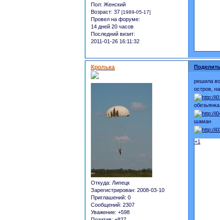
Пол:
Женский
Возраст:
37
[1989-05-17]
Провел на форуме:
14 дней 20 часов
Последний визит:
2011-01-26 16:11:32
Кролька
Поделить
решила во
остров, н
обезьянка
шаман
+1
Откуда:
Липецк
Зарегистрирован
: 2008-03-10
Приглашений:
0
Сообщений:
2307
Уважение:
+598
Позитив:
+827