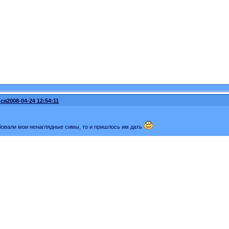
ся
2008-04-24 12:54:11
бовали мои ненаглядные симы, то и пришлось им дать