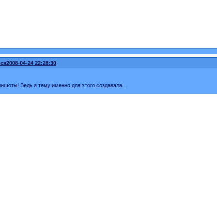
ся
2008-04-24 22:28:30
иншоты! Ведь я тему именно для этого создавала...