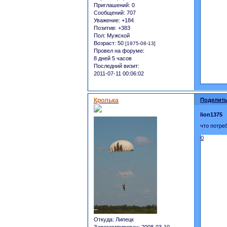
Приглашений:
0
Сообщений:
707
Уважение:
+184
Позитив:
+383
Пол:
Мужской
Возраст:
50
[1975-08-13]
Провел на форуме:
8 дней 5 часов
Последний визит:
2011-07-11 00:06:02
Кролька
Поделить
lion1375
что потре
0
Откуда:
Липецк