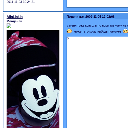
2011-11-23 19:24:21
AlinLinkin
Поделиться
2009-11-05 12:02:08
Младенец
у меня тоже консоль по нормальному не
может это кому нибудь поможет
0