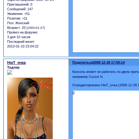
Приглашений:
0
Сообщений:
147
Уважение:
+51
Позитив:
+11
Пол:
Женский
Возраст:
33
[1993-01-27]
Провел на форуме:
3 дня 10 часов
Последний визит:
2013-01-10 23:04:22
НюТ_очка
Поделиться
2008-12-28 17:59:14
Тодлер
Консоль может не работать по двум причи
например Cursor fx
Отредактировано НюТ_очка (2008-12-28 1
0