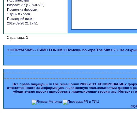
Пол:
Женский
Возраст:
87
[1939-07-05]
Провел на форуме:
1 день 8 часов
Последний визит:
2012-09-28 21:17:51
Страница:
1
»
ФОРУМ SIMS - СИМС FORUM
»
Помощь по игре The Sims 2
»
Не откры
Все права защищены © The Sims Forum 2006-2013. КОПИРОВАНИЕ с форума
ответственности за информацию, выложенную пользователями данного ресу
убедительно просит приобретать лицензионные версии игр. Интернет рес
ФОР