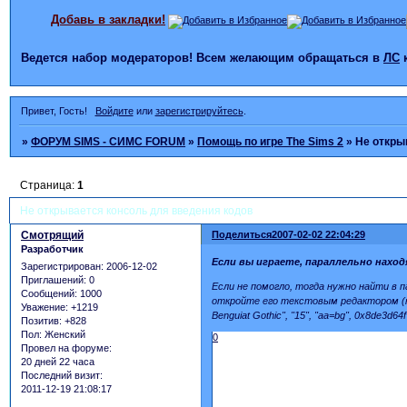
Добавь в закладки!
Ведется набор модераторов! Всем желающим обращаться в
ЛС
Привет, Гость!
Войдите
или
зарегистрируйтесь
.
»
ФОРУМ SIMS - СИМС FORUM
»
Помощь по игре The Sims 2
»
Не откры
Страница:
1
Не открывается консоль для введения кодов
Смотрящий
Поделиться
2007-02-02 22:04:29
Разработчик
Если вы играете, параллельно находя
Зарегистрирован
: 2006-12-02
Приглашений:
0
Если не помогло, тогда нужно найти в п
Сообщений:
1000
откройте его текстовым редактором (на
Уважение:
+1219
Benguiat Gothic", "15", "aa=bg", 0x8de3d
Позитив:
+828
Пол:
Женский
0
Провел на форуме:
20 дней 22 часа
Последний визит:
2011-12-19 21:08:17