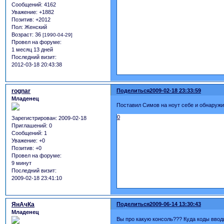
Сообщений:
4162
Уважение:
+1882
Позитив:
+2012
Пол:
Женский
Возраст:
36
[1990-04-29]
Провел на форуме:
1 месяц 13 дней
Последний визит:
2012-03-18 20:43:38
rognar
Поделиться
2009-02-18 23:33:59
Младенец
Поставил Симов на ноут себе и обнаружил
0
Зарегистрирован
: 2009-02-18
Приглашений:
0
Сообщений:
1
Уважение:
+0
Позитив:
+0
Провел на форуме:
9 минут
Последний визит:
2009-02-18 23:41:10
ЯнАчКа
Поделиться
2009-06-14 13:30:43
Младенец
Вы про какую консоль??? Куда коды ввод