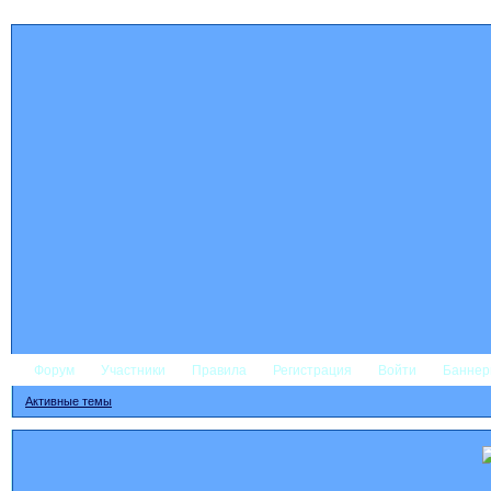
Форум
Участники
Правила
Регистрация
Войти
Банне
Активные темы