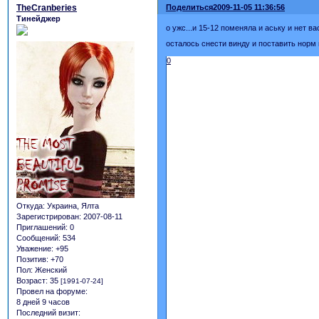
TheCranberies
Поделиться
2009-11-05 11:36:56
Тинейджер
о ужс...и 15-12 поменяла и аську и нет вас
осталось снести винду и поставить норм курс
0
Откуда:
Украина, Ялта
Зарегистрирован
: 2007-08-11
Приглашений:
0
Сообщений:
534
Уважение:
+95
Позитив:
+70
Пол:
Женский
Возраст:
35
[1991-07-24]
Провел на форуме:
8 дней 9 часов
Последний визит: