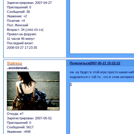
Зарегистрирован
: 2007-04-27
Приглашений:
0
Сообщений:
36
Уважение:
+2
Позитив:
+4
Пол:
Женский
Возраст:
34
[1992-05-14]
Провел на форуме:
11 часов 46 минут
Последний визит:
2008-03-27 17:23:35
Traitress
Поделиться
2007-05-21 15:22:22
..wonderwall..
хм..ну будет в этой игре просто какая-ни
подужиться с той то...что в этом интерес
0
Откуда:
я?
Зарегистрирован
: 2007-05-01
Приглашений:
0
Сообщений:
5617
Уважение:
+848