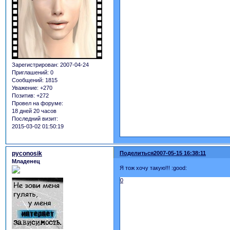
Зарегистрирован
: 2007-04-24
Приглашений:
0
Сообщений:
1815
Уважение:
+270
Позитив:
+272
Провел на форуме:
18 дней 20 часов
Последний визит:
2015-03-02 01:50:19
pyconosik
Поделиться
2007-05-15 16:38:11
Младенец
Я тож хочу такую!!! :good:
0