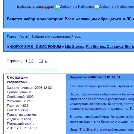
Добавь в закладки!
Ведется набор модераторов! Всем желающим обращаться в
ЛС
Привет, Гость!
Войдите
или
зарегистрируйтесь
.
»
ФОРУМ SIMS - СИМС FORUM
»
Life Stories, Pet Stories, Castaway Stori
Страница:
1
2
3
…
13
»
Обсуждение Castaway Stories
Смотрящий
Поделиться
2007-02-07 01:01:01
Разработчик
The Sims Истории робинзонов - третья иг
Зарегистрирован
: 2006-12-02
Приглашений:
0
Ваших персонажей выбросило на берег не
Сообщений:
1000
Игра «The Sims Истории робинзонов» по
Уважение:
+1219
исследовать необитаемый остров, постро
Позитив:
+828
весело и, по возможности, комфортно. П
Пол:
Женский
Провел на форуме:
В режиме свободной игры без каких-либо
20 дней 22 часа
могут выбросить на берег кого угодно... и
Последний визит:
2011-12-19 21:08:17
Игра «The Sims Истории робинзонов» пос