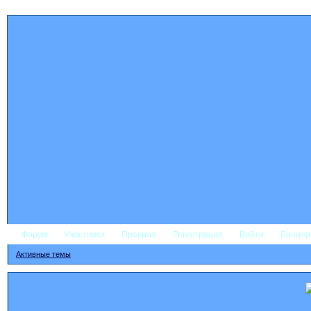
Форум
Участники
Правила
Регистрация
Войти
Банне
Активные темы