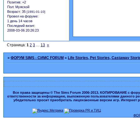
Позитив:
+2
Пол:
Мужской
Возраст:
35
[1991-01-10]
Провел на форуме:
1 день 14 часов
Последний визит:
2008-03-06 20:26:23
Страница:
1
2
3
…
13
»
»
ФОРУМ SIMS - СИМС FORUM
»
Life Stories, Pet Stories, Castaway Stori
Все права защищены © The Sims Forum 2006-2013. КОПИРОВАНИЕ с форума
ответственности за информацию, выложенную пользователями данного ресу
убедительно просит приобретать лицензионные версии игр. Интернет рес
ФОР