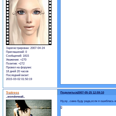
Зарегистрирован
: 2007-04-24
Приглашений:
0
Сообщений:
1815
Уважение:
+270
Позитив:
+272
Провел на форуме:
18 дней 20 часов
Последний визит:
2015-03-02 01:50:19
Traitress
Поделиться
2007-05-25 12:59:10
..wonderwall..
Ну,ну...сама буду рада,если я ошиблась 
0