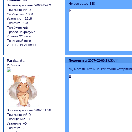
Не все сразу!!! B)
Зарегистрирован
: 2006-12-02
Приглашений:
0
0
Сообщений:
1000
Уважение:
+1219
Позитив:
+828
Пол:
Женский
Провел на форуме:
20 дней 22 часа
Последний визит:
2011-12-19 21:08:17
Partizanka
Поделиться
2007-02-08 19:33:44
Ребенок
ой, а объясните мне, как этими историям
0
Зарегистрирован
: 2007-01-26
Приглашений:
0
Сообщений:
156
Уважение:
+0
Позитив:
+0