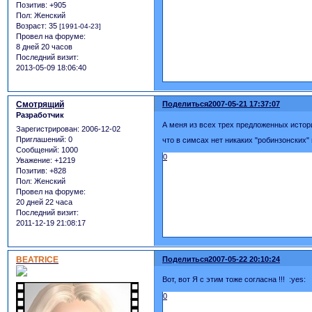
Позитив:
+905
Пол:
Женский
Возраст:
35
[1991-04-23]
Провел на форуме:
8 дней 20 часов
Последний визит:
2013-05-09 18:06:40
Смотрящий
Поделиться
2007-05-21 17:37:07
Разработчик
А меня из всех трех предложенных истор
Зарегистрирован
: 2006-12-02
Приглашений:
0
что в симсах нет никаких "робинзонских
Сообщений:
1000
0
Уважение:
+1219
Позитив:
+828
Пол:
Женский
Провел на форуме:
20 дней 22 часа
Последний визит:
2011-12-19 21:08:17
BEATRICE
Поделиться
2007-05-22 20:10:24
Вот, вот Я с этим тоже согласна !!! :yes:
0