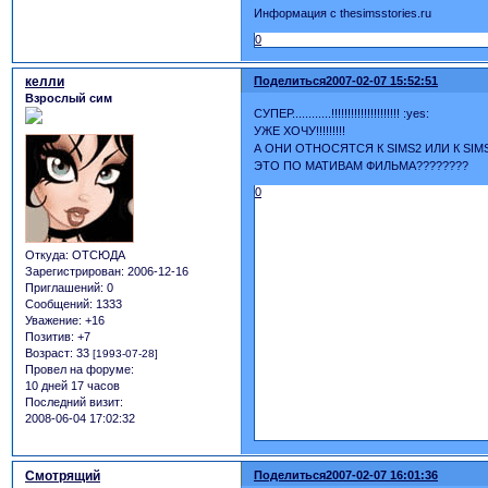
Информация с thesimsstories.ru
0
келли
Поделиться
2007-02-07 15:52:51
Взрослый сим
СУПЕР............!!!!!!!!!!!!!!!!!!!!! :yes:
УЖЕ ХОЧУ!!!!!!!!!
А ОНИ ОТНОСЯТСЯ К SIMS2 ИЛИ К SIMS
ЭТО ПО МАТИВАМ ФИЛЬМА????????
0
Откуда:
ОТСЮДА
Зарегистрирован
: 2006-12-16
Приглашений:
0
Сообщений:
1333
Уважение:
+16
Позитив:
+7
Возраст:
33
[1993-07-28]
Провел на форуме:
10 дней 17 часов
Последний визит:
2008-06-04 17:02:32
Смотрящий
Поделиться
2007-02-07 16:01:36