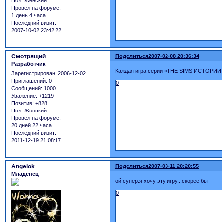
Пол:
Женский
Провел на форуме:
1 день 4 часа
Последний визит:
2007-10-02 23:42:22
Смотрящий
Поделиться
2007-02-08 20:36:34
Разработчик
Каждая игра серии «THE SIMS ИСТОРИИ» 
Зарегистрирован
: 2006-12-02
Приглашений:
0
0
Сообщений:
1000
Уважение:
+1219
Позитив:
+828
Пол:
Женский
Провел на форуме:
20 дней 22 часа
Последний визит:
2011-12-19 21:08:17
Angelok
Поделиться
2007-03-11 20:20:55
Младенец
ой супер.я хочу эту игру...скорее бы
0