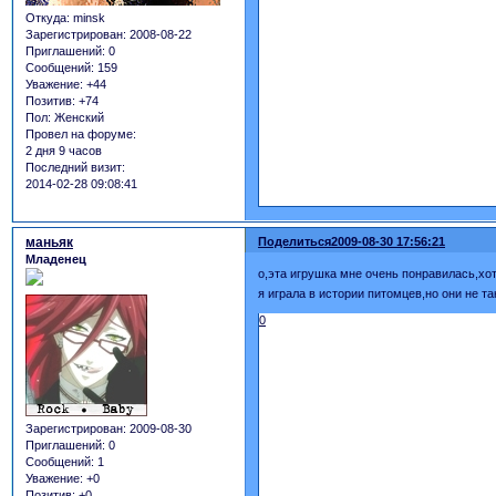
Откуда:
minsk
Зарегистрирован
: 2008-08-22
Приглашений:
0
Сообщений:
159
Уважение:
+44
Позитив:
+74
Пол:
Женский
Провел на форуме:
2 дня 9 часов
Последний визит:
2014-02-28 09:08:41
маньяк
Поделиться
2009-08-30 17:56:21
Младенец
о,эта игрушка мне очень понравилась,хо
я играла в истории питомцев,но они не т
0
Зарегистрирован
: 2009-08-30
Приглашений:
0
Сообщений:
1
Уважение:
+0
Позитив:
+0