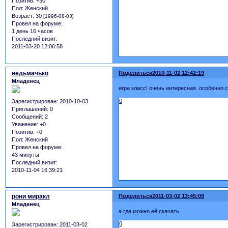
Позитив:
+30
Пол:
Женский
Возраст:
30
[1996-08-03]
Провел на форуме:
1 день 16 часов
Последний визит:
2011-03-20 12:06:58
ведьмачько
Поделиться
2010-11-02 12:42:19
Младенец
игра класс! очень интересная. особенно 
0
Зарегистрирован
: 2010-10-03
Приглашений:
0
Сообщений:
2
Уважение:
+0
Позитив:
+0
Пол:
Женский
Провел на форуме:
43 минуты
Последний визит:
2010-11-04 16:39:21
рони миракл
Поделиться
2011-03-02 13:45:09
Младенец
а где можно её скачать
0
Зарегистрирован
: 2011-03-02