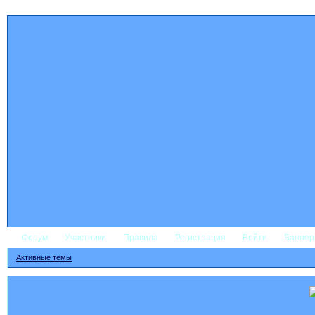
Форум
Участники
Правила
Регистрация
Войти
Банне
Активные темы