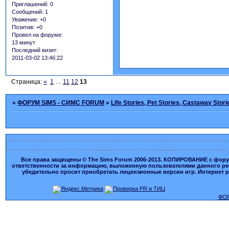
Приглашений:
0
Сообщений:
1
Уважение:
+0
Позитив:
+0
Провел на форуме:
13 минут
Последний визит:
2011-03-02 13:46:22
Страница:
«
1
…
11
12
13
»
ФОРУМ SIMS - СИМС FORUM
»
Life Stories, Pet Stories, Castaway Stori
Все права защищены © The Sims Forum 2006-2013. КОПИРОВАНИЕ с форума
ответственности за информацию, выложенную пользователями данного ресу
убедительно просит приобретать лицензионные версии игр. Интернет рес
ФОР