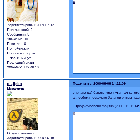
0
Зарегистрирован
: 2009-07-12
Приглашений:
0
Сообщений:
5
Уважение:
+0
Позитив:
+0
Пол:
Женский
Провел на форуме:
1 час 16 минут
Последний визит:
2009-07-13 19:48:16
ma][sim
Поделиться
2009-08-08 14:12:09
Младенец
сначала дай бананы орангутантам которы
а,и собери несколько бананов рядом на 
Отредактировано ma][sim (2009-08-08 14:
0
Откуда:
можайск
Зарегистрирован
: 2009-06-18