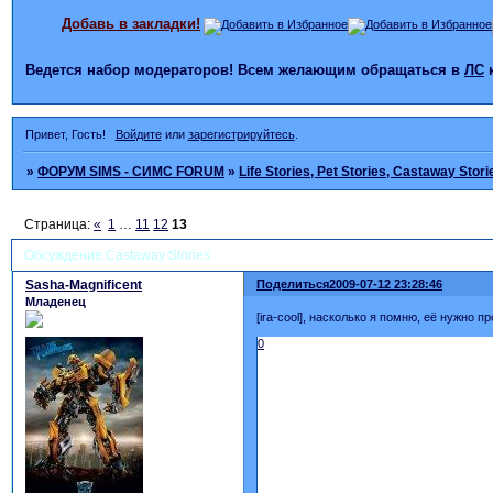
Добавь в закладки!
Ведется набор модераторов! Всем желающим обращаться в
ЛС
Привет, Гость!
Войдите
или
зарегистрируйтесь
.
»
ФОРУМ SIMS - СИМС FORUM
»
Life Stories, Pet Stories, Castaway Stori
Страница:
«
1
…
11
12
13
Обсуждение Castaway Stories
Sasha-Magnificent
Поделиться
2009-07-12 23:28:46
Младенец
[ira-cool], насколько я помню, её нужно 
0