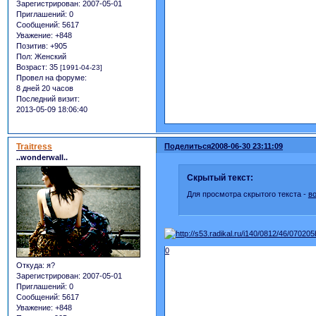
Зарегистрирован
: 2007-05-01
Приглашений:
0
Сообщений:
5617
Уважение:
+848
Позитив:
+905
Пол:
Женский
Возраст:
35
[1991-04-23]
Провел на форуме:
8 дней 20 часов
Последний визит:
2013-05-09 18:06:40
Traitress
Поделиться
2008-06-30 23:11:09
..wonderwall..
Скрытый текст:
Для просмотра скрытого текста -
в
0
Откуда:
я?
Зарегистрирован
: 2007-05-01
Приглашений:
0
Сообщений:
5617
Уважение:
+848