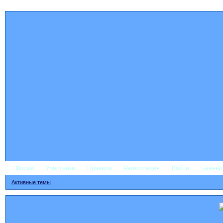
Форум
Участники
Правила
Регистрация
Войти
Банне
Активные темы