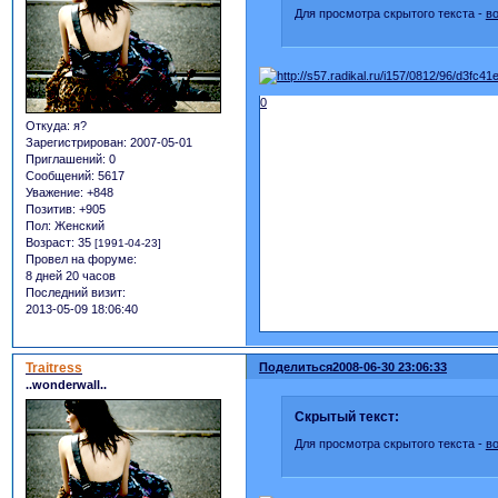
Для просмотра скрытого текста -
в
0
Откуда:
я?
Зарегистрирован
: 2007-05-01
Приглашений:
0
Сообщений:
5617
Уважение:
+848
Позитив:
+905
Пол:
Женский
Возраст:
35
[1991-04-23]
Провел на форуме:
8 дней 20 часов
Последний визит:
2013-05-09 18:06:40
Traitress
Поделиться
2008-06-30 23:06:33
..wonderwall..
Скрытый текст:
Для просмотра скрытого текста -
в