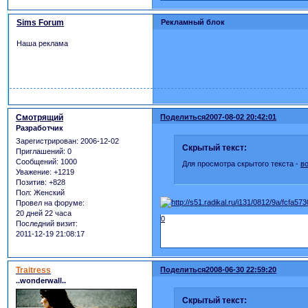
Sims Forum
Рекламный блок
Наша реклама
Смотрящий
Поделиться
2007-08-02 20:42:01
Разработчик
Зарегистрирован
: 2006-12-02
Скрытый текст:
Приглашений:
0
Сообщений:
1000
Для просмотра скрытого текста -
в
Уважение:
+1219
Позитив:
+828
Пол:
Женский
Провел на форуме:
20 дней 22 часа
0
Последний визит:
2011-12-19 21:08:17
Traitress
Поделиться
2008-06-30 22:59:20
..wonderwall..
Скрытый текст: