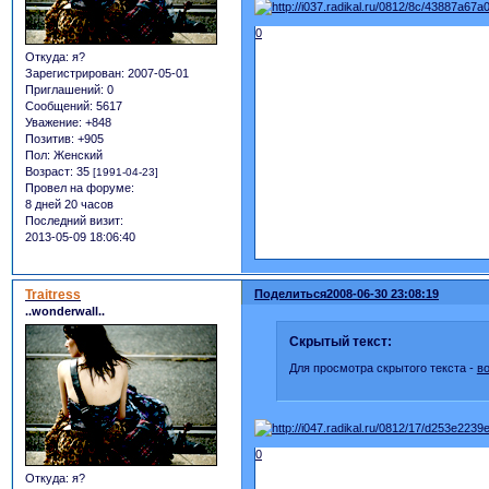
0
Откуда:
я?
Зарегистрирован
: 2007-05-01
Приглашений:
0
Сообщений:
5617
Уважение:
+848
Позитив:
+905
Пол:
Женский
Возраст:
35
[1991-04-23]
Провел на форуме:
8 дней 20 часов
Последний визит:
2013-05-09 18:06:40
Traitress
Поделиться
2008-06-30 23:08:19
..wonderwall..
Скрытый текст:
Для просмотра скрытого текста -
в
0
Откуда:
я?