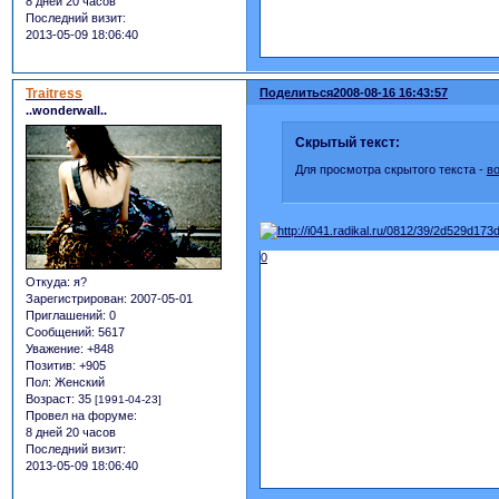
8 дней 20 часов
Последний визит:
2013-05-09 18:06:40
Traitress
Поделиться
2008-08-16 16:43:57
..wonderwall..
Скрытый текст:
Для просмотра скрытого текста -
в
0
Откуда:
я?
Зарегистрирован
: 2007-05-01
Приглашений:
0
Сообщений:
5617
Уважение:
+848
Позитив:
+905
Пол:
Женский
Возраст:
35
[1991-04-23]
Провел на форуме:
8 дней 20 часов
Последний визит:
2013-05-09 18:06:40