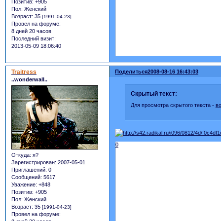
Позитив:
+905
Пол:
Женский
Возраст:
35
[1991-04-23]
Провел на форуме:
8 дней 20 часов
Последний визит:
2013-05-09 18:06:40
Traitress
Поделиться
2008-08-16 16:43:03
..wonderwall..
Скрытый текст:
Для просмотра скрытого текста -
в
0
Откуда:
я?
Зарегистрирован
: 2007-05-01
Приглашений:
0
Сообщений:
5617
Уважение:
+848
Позитив:
+905
Пол:
Женский
Возраст:
35
[1991-04-23]
Провел на форуме: