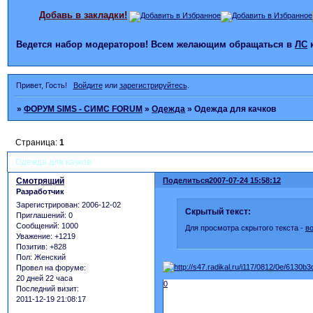
Добавь в закладки!
Ведется набор модераторов! Всем желающим обращаться в
ЛС
Привет, Гость!
Войдите
или
зарегистрируйтесь
.
»
ФОРУМ SIMS - СИМС FORUM
»
Одежда
»
Одежда для качков
Страница:
1
Одежда для качков
Смотрящий
Поделиться
2007-07-24 15:58:12
Разработчик
Зарегистрирован
: 2006-12-02
Скрытый текст:
Приглашений:
0
Сообщений:
1000
Для просмотра скрытого текста -
в
Уважение:
+1219
Позитив:
+828
Пол:
Женский
Провел на форуме:
20 дней 22 часа
0
Последний визит:
2011-12-19 21:08:17