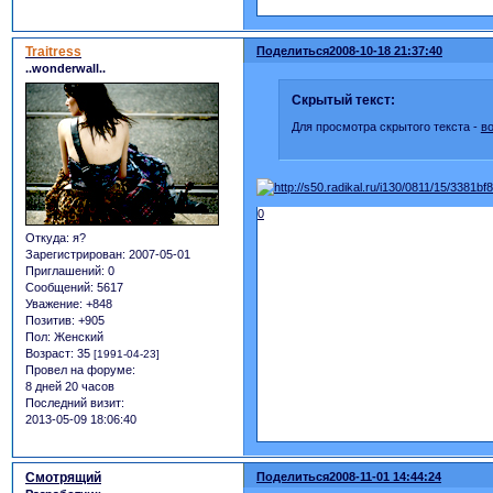
Traitress
Поделиться
2008-10-18 21:37:40
..wonderwall..
Скрытый текст:
Для просмотра скрытого текста -
в
0
Откуда:
я?
Зарегистрирован
: 2007-05-01
Приглашений:
0
Сообщений:
5617
Уважение:
+848
Позитив:
+905
Пол:
Женский
Возраст:
35
[1991-04-23]
Провел на форуме:
8 дней 20 часов
Последний визит:
2013-05-09 18:06:40
Смотрящий
Поделиться
2008-11-01 14:44:24