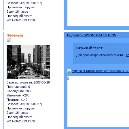
Возраст:
39
[1987-06-27]
Провел на форуме:
2 дня 16 часов
Последний визит:
2011-06-28 13:13:34
Печенька
Поделиться
2008-12-14 16:45:35
Скрытый текст:
Для просмотра скрытого текста -
в
0
Зарегистрирован
: 2007-05-29
Приглашений:
0
Сообщений:
2065
Уважение:
+260
Позитив:
+149
Возраст:
39
[1987-06-27]
Провел на форуме:
2 дня 16 часов
Последний визит:
2011-06-28 13:13:34