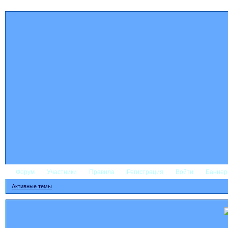
Форум
Участники
Правила
Регистрация
Войти
Банне
Активные темы