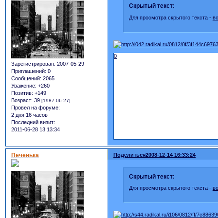
Скрытый текст:
Для просмотра скрытого текста -
в
0
Зарегистрирован
: 2007-05-29
Приглашений:
0
Сообщений:
2065
Уважение:
+260
Позитив:
+149
Возраст:
39
[1987-06-27]
Провел на форуме:
2 дня 16 часов
Последний визит:
2011-06-28 13:13:34
Печенька
Поделиться
2008-12-14 16:33:24
Скрытый текст:
Для просмотра скрытого текста -
в