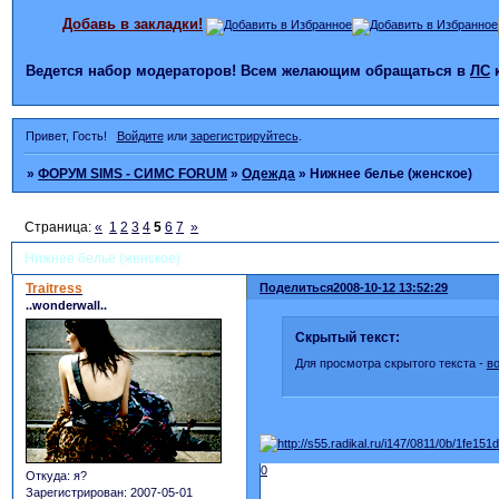
Добавь в закладки!
Ведется набор модераторов! Всем желающим обращаться в
ЛС
Привет, Гость!
Войдите
или
зарегистрируйтесь
.
»
ФОРУМ SIMS - СИМС FORUM
»
Одежда
»
Нижнее белье (женское)
Страница:
«
1
2
3
4
5
6
7
»
Нижнее белье (женское)
Traitress
Поделиться
2008-10-12 13:52:29
..wonderwall..
Скрытый текст:
Для просмотра скрытого текста -
в
0
Откуда:
я?
Зарегистрирован
: 2007-05-01