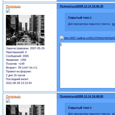
Печенька
Поделиться
2008-12-14 16:46:39
Скрытый текст:
Для просмотра скрытого текста -
в
0
Зарегистрирован
: 2007-05-29
Приглашений:
0
Сообщений:
2065
Уважение:
+260
Позитив:
+149
Возраст:
39
[1987-06-27]
Провел на форуме:
2 дня 16 часов
Последний визит:
2011-06-28 13:13:34
Печенька
Поделиться
2008-12-14 16:48:00
Скрытый текст:
Для просмотра скрытого текста -
в