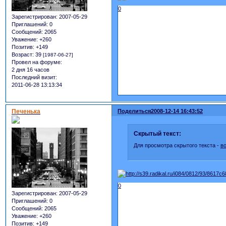
0
Зарегистрирован
: 2007-05-29
Приглашений:
0
Сообщений:
2065
Уважение:
+260
Позитив:
+149
Возраст:
39
[1987-06-27]
Провел на форуме:
2 дня 16 часов
Последний визит:
2011-06-28 13:13:34
Печенька
Поделиться
2008-12-14 16:43:52
Скрытый текст:
Для просмотра скрытого текста -
в
0
Зарегистрирован
: 2007-05-29
Приглашений:
0
Сообщений:
2065
Уважение:
+260
Позитив:
+149