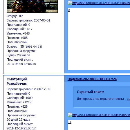
0
Откуда:
я?
Зарегистрирован
: 2007-05-01
Приглашений:
0
Сообщений:
5617
Уважение:
+848
Позитив:
+905
Пол:
Женский
Возраст:
35
[1991-04-23]
Провел на форуме:
8 дней 20 часов
Последний визит:
2013-05-09 18:06:40
Смотрящий
Поделиться
2008-10-18 14:47:26
Разработчик
Зарегистрирован
: 2006-12-02
Скрытый текст:
Приглашений:
0
Сообщений:
1000
Для просмотра скрытого текста -
в
Уважение:
+1219
Позитив:
+828
Пол:
Женский
Провел на форуме:
20 дней 22 часа
+1
Последний визит:
2011-12-19 21:08:17