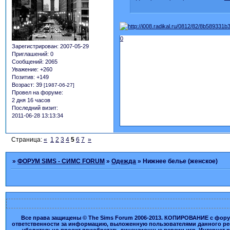
0
Зарегистрирован
: 2007-05-29
Приглашений:
0
Сообщений:
2065
Уважение:
+260
Позитив:
+149
Возраст:
39
[1987-06-27]
Провел на форуме:
2 дня 16 часов
Последний визит:
2011-06-28 13:13:34
Страница:
«
1
2
3
4
5
6
7
»
»
ФОРУМ SIMS - СИМС FORUM
»
Одежда
»
Нижнее белье (женское)
Все права защищены © The Sims Forum 2006-2013. КОПИРОВАНИЕ с форума
ответственности за информацию, выложенную пользователями данного ресу
убедительно просит приобретать лицензионные версии игр. Интернет рес