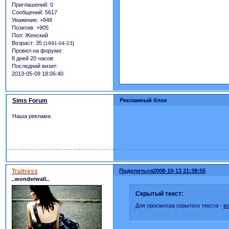
Приглашений:
0
Сообщений:
5617
Уважение:
+848
Позитив:
+905
Пол:
Женский
Возраст:
35
[1991-04-23]
Провел на форуме:
8 дней 20 часов
Последний визит:
2013-05-09 18:06:40
Sims Forum
Рекламный блок
Наша реклама
Traitress
Поделиться
2008-10-13 21:38:55
..wonderwall..
Скрытый текст:
Для просмотра скрытого текста -
в