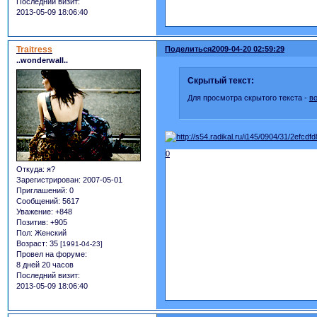
Последний визит:
2013-05-09 18:06:40
Traitress
Поделиться
2009-04-20 02:59:29
..wonderwall..
Скрытый текст:
Для просмотра скрытого текста -
в
0
Откуда:
я?
Зарегистрирован
: 2007-05-01
Приглашений:
0
Сообщений:
5617
Уважение:
+848
Позитив:
+905
Пол:
Женский
Возраст:
35
[1991-04-23]
Провел на форуме:
8 дней 20 часов
Последний визит:
2013-05-09 18:06:40