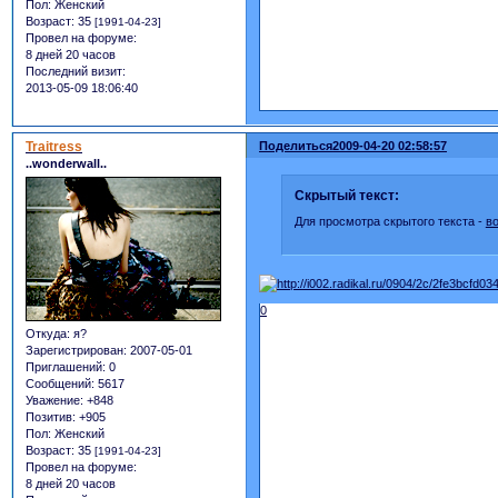
Пол:
Женский
Возраст:
35
[1991-04-23]
Провел на форуме:
8 дней 20 часов
Последний визит:
2013-05-09 18:06:40
Traitress
Поделиться
2009-04-20 02:58:57
..wonderwall..
Скрытый текст:
Для просмотра скрытого текста -
в
0
Откуда:
я?
Зарегистрирован
: 2007-05-01
Приглашений:
0
Сообщений:
5617
Уважение:
+848
Позитив:
+905
Пол:
Женский
Возраст:
35
[1991-04-23]
Провел на форуме:
8 дней 20 часов