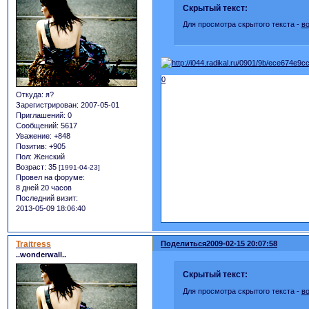
Скрытый текст:
Для просмотра скрытого текста -
в
0
Откуда:
я?
Зарегистрирован
: 2007-05-01
Приглашений:
0
Сообщений:
5617
Уважение:
+848
Позитив:
+905
Пол:
Женский
Возраст:
35
[1991-04-23]
Провел на форуме:
8 дней 20 часов
Последний визит:
2013-05-09 18:06:40
Traitress
Поделиться
2009-02-15 20:07:58
..wonderwall..
Скрытый текст:
Для просмотра скрытого текста -
в