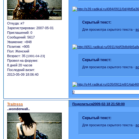
Скрытый текст:
Откуда:
я?
Зарегистрирован
: 2007-05-01
Для просмотра скрытого текста -
в
Приглашений:
0
Сообщений:
5617
Уважение:
+848
Позитив:
+905
Пол:
Женский
Возраст:
35
[1991-04-23]
Скрытый текст:
Провел на форуме:
8 дней 20 часов
Для просмотра скрытого текста -
в
Последний визит:
2013-05-09 18:06:40
0
Traitress
Поделиться
2009-02-18 21:58:00
..wonderwall..
Скрытый текст:
Для просмотра скрытого текста -
в