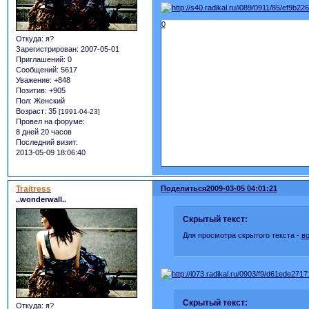
0
Откуда:
я?
Зарегистрирован
: 2007-05-01
Приглашений:
0
Сообщений:
5617
Уважение:
+848
Позитив:
+905
Пол:
Женский
Возраст:
35
[1991-04-23]
Провел на форуме:
8 дней 20 часов
Последний визит:
2013-05-09 18:06:40
Traitress
Поделиться
2009-03-05 04:01:21
..wonderwall..
Скрытый текст:
Для просмотра скрытого текста -
в
Скрытый текст:
Откуда:
я?