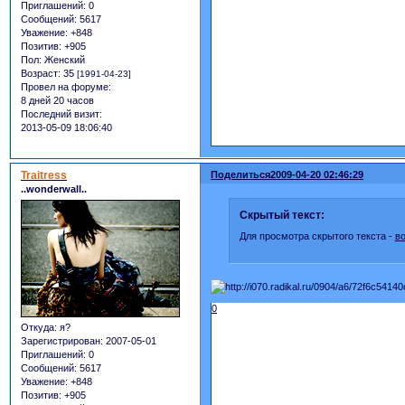
Приглашений:
0
Сообщений:
5617
Уважение:
+848
Позитив:
+905
Пол:
Женский
Возраст:
35
[1991-04-23]
Провел на форуме:
8 дней 20 часов
Последний визит:
2013-05-09 18:06:40
Traitress
Поделиться
2009-04-20 02:46:29
..wonderwall..
Скрытый текст:
Для просмотра скрытого текста -
в
0
Откуда:
я?
Зарегистрирован
: 2007-05-01
Приглашений:
0
Сообщений:
5617
Уважение:
+848
Позитив:
+905