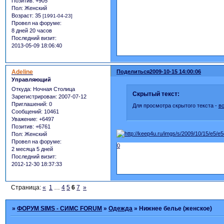
Позитив:
+905
Пол:
Женский
Возраст:
35
[1991-04-23]
Провел на форуме:
8 дней 20 часов
Последний визит:
2013-05-09 18:06:40
Adeline
Поделиться
2009-10-15 14:00:06
Управляющий
Откуда:
Ночная Столица
Скрытый текст:
Зарегистрирован
: 2007-07-12
Приглашений:
0
Для просмотра скрытого текста -
в
Сообщений:
10461
Уважение:
+6497
Позитив:
+6761
Пол:
Женский
Провел на форуме:
0
2 месяца 5 дней
Последний визит:
2012-12-30 18:37:33
Страница:
«
1
…
4
5
6
7
»
»
ФОРУМ SIMS - СИМС FORUM
»
Одежда
»
Нижнее белье (женское)