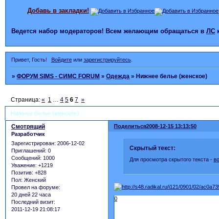
Добавь в закладки!
Ведется набор модераторов! Всем желающим обращаться в
ЛС
Привет, Гость!
Войдите
или
зарегистрируйтесь
.
»
ФОРУМ SIMS - СИМС FORUM
»
Одежда
»
Нижнее белье (женское)
Страница:
«
1
…
4
5
6
7
»
Нижнее белье (женское)
Смотрящий
Поделиться
2008-12-15 13:13:50
Разработчик
Зарегистрирован
: 2006-12-02
Скрытый текст:
Приглашений:
0
Сообщений:
1000
Для просмотра скрытого текста -
в
Уважение:
+1219
Позитив:
+828
Пол:
Женский
Провел на форуме:
20 дней 22 часа
0
Последний визит:
2011-12-19 21:08:17