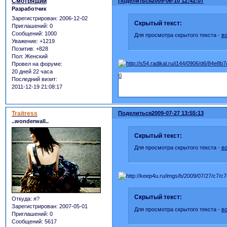
Смотрящий
Поделиться
2009-06-10 12:42:07
Разработчик
Зарегистрирован
: 2006-12-02
Скрытый текст:
Приглашений:
0
Сообщений:
1000
Для просмотра скрытого текста -
в
Уважение:
+1219
Позитив:
+828
Пол:
Женский
Провел на форуме:
20 дней 22 часа
0
Последний визит:
2011-12-19 21:08:17
Traitress
Поделиться
2009-07-27 13:55:13
..wonderwall..
Скрытый текст:
Для просмотра скрытого текста -
в
Скрытый текст:
Откуда:
я?
Зарегистрирован
: 2007-05-01
Для просмотра скрытого текста -
в
Приглашений:
0
Сообщений:
5617