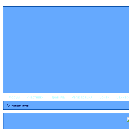
Форум
Участники
Правила
Регистрация
Войти
Банне
Активные темы