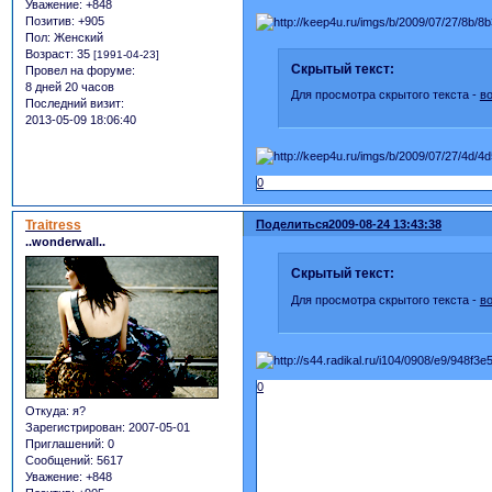
Уважение:
+848
Позитив:
+905
Пол:
Женский
Возраст:
35
[1991-04-23]
Скрытый текст:
Провел на форуме:
8 дней 20 часов
Для просмотра скрытого текста -
в
Последний визит:
2013-05-09 18:06:40
0
Traitress
Поделиться
2009-08-24 13:43:38
..wonderwall..
Скрытый текст:
Для просмотра скрытого текста -
в
0
Откуда:
я?
Зарегистрирован
: 2007-05-01
Приглашений:
0
Сообщений:
5617
Уважение:
+848