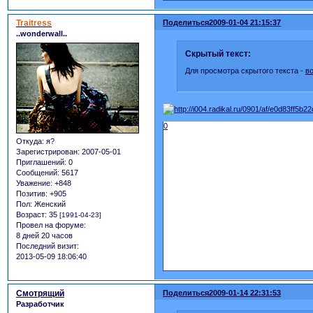
Traitress
Поделиться
2009-01-04 21:15:37
..wonderwall..
Скрытый текст:
Для просмотра скрытого текста -
в
0
Откуда:
я?
Зарегистрирован
: 2007-05-01
Приглашений:
0
Сообщений:
5617
Уважение:
+848
Позитив:
+905
Пол:
Женский
Возраст:
35
[1991-04-23]
Провел на форуме:
8 дней 20 часов
Последний визит:
2013-05-09 18:06:40
Смотрящий
Поделиться
2009-01-14 22:31:53
Разработчик