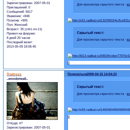
Зарегистрирован
: 2007-05-01
Для просмотра скрытого текста -
в
Приглашений:
0
Сообщений:
5617
Уважение:
+848
Позитив:
+905
Пол:
Женский
Возраст:
35
[1991-04-23]
Скрытый текст:
Провел на форуме:
8 дней 20 часов
Для просмотра скрытого текста -
в
Последний визит:
2013-05-09 18:06:40
0
Traitress
Поделиться
2009-04-15 14:54:23
..wonderwall..
Скрытый текст:
Для просмотра скрытого текста -
в
0
Откуда:
я?
Зарегистрирован
: 2007-05-01