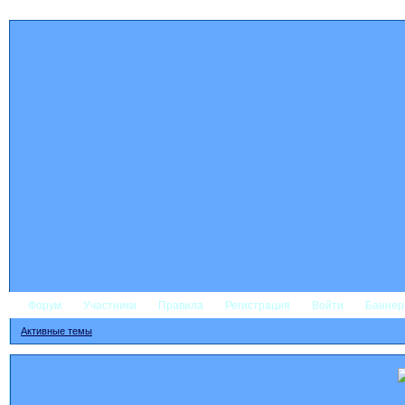
Форум
Участники
Правила
Регистрация
Войти
Банне
Активные темы