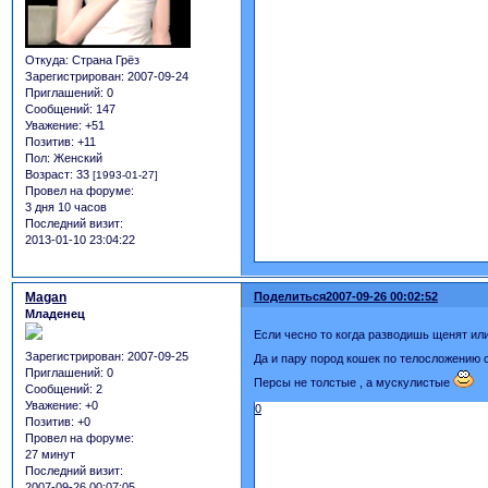
Откуда:
Страна Грёз
Зарегистрирован
: 2007-09-24
Приглашений:
0
Сообщений:
147
Уважение:
+51
Позитив:
+11
Пол:
Женский
Возраст:
33
[1993-01-27]
Провел на форуме:
3 дня 10 часов
Последний визит:
2013-01-10 23:04:22
Magan
Поделиться
2007-09-26 00:02:52
Младенец
Если чесно то когда разводишь щенят или
Зарегистрирован
: 2007-09-25
Да и пару пород кошек по телосложению 
Приглашений:
0
Персы не толстые , а мускулистые
Сообщений:
2
Уважение:
+0
0
Позитив:
+0
Провел на форуме:
27 минут
Последний визит:
2007-09-26 00:07:05