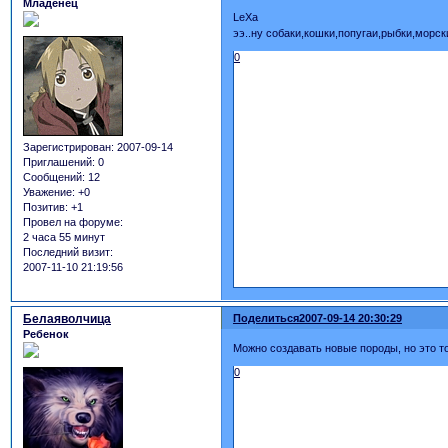
Младенец
LeXa
ээ..ну собаки,кошки,попугаи,рыбки,морск
0
Зарегистрирован
: 2007-09-14
Приглашений:
0
Сообщений:
12
Уважение:
+0
Позитив:
+1
Провел на форуме:
2 часа 55 минут
Последний визит:
2007-11-10 21:19:56
Белаяволчица
Поделиться
2007-09-14 20:30:29
Ребенок
Можно создавать новые породы, но это то
0