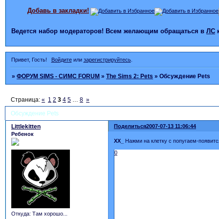
Добавь в закладки!
Ведется набор модераторов! Всем желающим обращаться в
ЛС
Привет, Гость!
Войдите
или
зарегистрируйтесь
.
»
ФОРУМ SIMS - СИМС FORUM
»
The Sims 2: Pets
»
Обсуждение Pets
Страница:
«
1
2
3
4
5
…
8
»
Обсуждение Pets
Littlekitten
Поделиться
2007-07-13 11:06:44
Ребенок
XX_
Нажми на клетку с попугаем-появитс
0
Откуда:
Там хорошо...