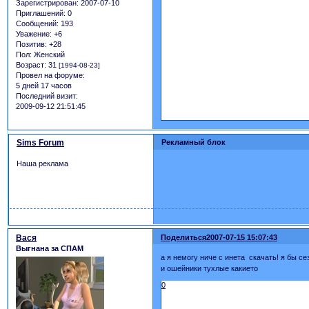
Зарегистрирован
: 2007-07-10
Приглашений:
0
Сообщений:
193
Уважение:
+6
Позитив:
+28
Пол:
Женский
Возраст:
31
[1994-08-23]
Провел на форуме:
5 дней 17 часов
Последний визит:
2009-09-12 21:51:45
Sims Forum
Рекламный блок
Наша реклама
Вася
Поделиться
2007-07-15 15:07:43
Выгнана за СПАМ
а я немогу ниче с инета скачать! я бы 
и ошейники тухлые какието
0