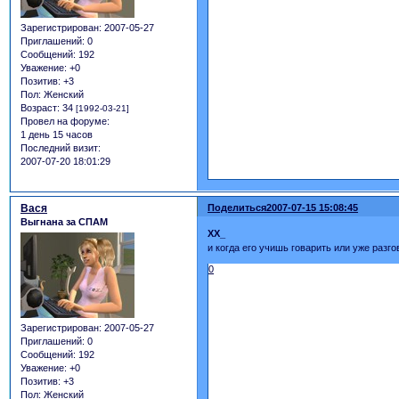
Зарегистрирован
: 2007-05-27
Приглашений:
0
Сообщений:
192
Уважение:
+0
Позитив:
+3
Пол:
Женский
Возраст:
34
[1992-03-21]
Провел на форуме:
1 день 15 часов
Последний визит:
2007-07-20 18:01:29
Вася
Поделиться
2007-07-15 15:08:45
Выгнана за СПАМ
XX_
и когда его учишь говарить или уже раз
0
Зарегистрирован
: 2007-05-27
Приглашений:
0
Сообщений:
192
Уважение:
+0
Позитив:
+3
Пол:
Женский