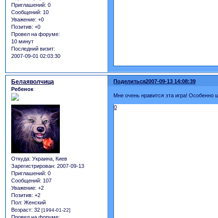
Приглашений:
0
Сообщений:
10
Уважение:
+0
Позитив:
+0
Провел на форуме:
10 минут
Последний визит:
2007-09-01 02:03:30
Белаяволчица
Поделиться
2007-09-13 14:08:39
Ребенок
Мне очень нравится эта игра! Особенно 
0
Откуда:
Украина, Киев
Зарегистрирован
: 2007-09-13
Приглашений:
0
Сообщений:
107
Уважение:
+2
Позитив:
+2
Пол:
Женский
Возраст:
32
[1994-01-22]
Провел на форуме: