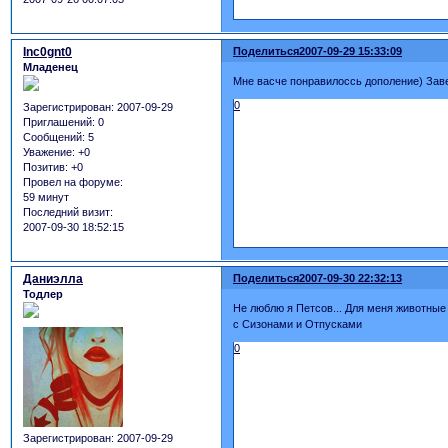
Inc0gnt0
Поделиться
2007-09-29 15:33:09
Младенец
Мне васче понравилоссь дополение) Заве
0
Зарегистрирован
: 2007-09-29
Приглашений:
0
Сообщений:
5
Уважение:
+0
Позитив:
+0
Провел на форуме:
59 минут
Последний визит:
2007-09-30 18:52:15
Даниэлла
Поделиться
2007-09-30 22:32:13
Тодлер
Не люблю я Петсов... Для меня животные 
с Сизонами и Отпусками
0
Зарегистрирован
: 2007-09-29