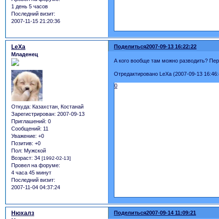
1 день 5 часов
Последний визит:
2007-11-15 21:20:36
LeXa
Поделиться
2007-09-13 16:22:22
Младенец
А кого вообще там можно разводить? Пере
Отредактировано LeXa (2007-09-13 16:46:
0
Откуда:
Казахстан, Костанай
Зарегистрирован
: 2007-09-13
Приглашений:
0
Сообщений:
11
Уважение:
+0
Позитив:
+0
Пол:
Мужской
Возраст:
34
[1992-02-13]
Провел на форуме:
4 часа 45 минут
Последний визит:
2007-11-04 04:37:24
Нюхалз
Поделиться
2007-09-14 11:09:21