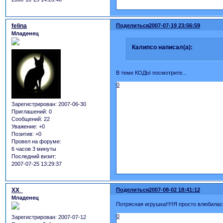
felina
Поделиться
2007-07-19 23:56:59
Младенец
Калипсо написал(а):
В теме КОДЫ посмотрите...
0
Зарегистрирован
: 2007-06-30
Приглашений:
0
Сообщений:
22
Уважение:
+0
Позитив:
+0
Провел на форуме:
6 часов 3 минуты
Последний визит:
2007-07-25 13:29:37
XX_
Поделиться
2007-08-02 18:41:12
Младенец
Потрясная игрушка!!!!!Я просто влюбилась
0
Зарегистрирован
: 2007-07-12