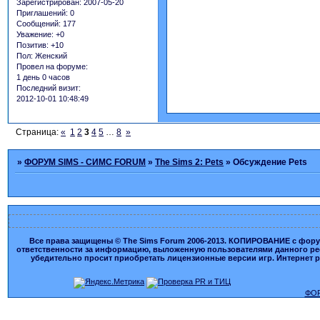
Зарегистрирован
: 2007-05-20
Приглашений:
0
Сообщений:
177
Уважение:
+0
Позитив:
+10
Пол:
Женский
Провел на форуме:
1 день 0 часов
Последний визит:
2012-10-01 10:48:49
Страница:
«
1
2
3
4
5
…
8
»
»
ФОРУМ SIMS - СИМС FORUM
»
The Sims 2: Pets
»
Обсуждение Pets
Все права защищены © The Sims Forum 2006-2013. КОПИРОВАНИЕ с форума
ответственности за информацию, выложенную пользователями данного ресу
убедительно просит приобретать лицензионные версии игр. Интернет рес
ФОР