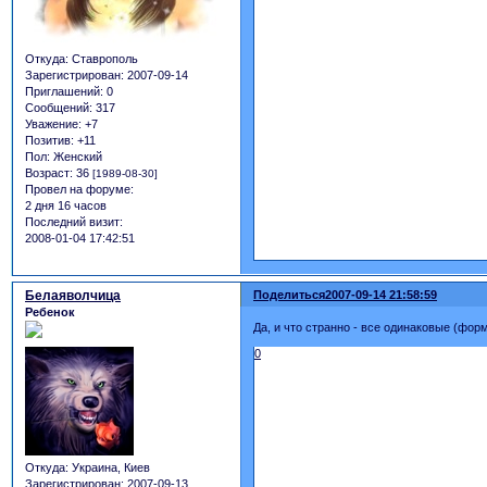
Откуда:
Ставрополь
Зарегистрирован
: 2007-09-14
Приглашений:
0
Сообщений:
317
Уважение:
+7
Позитив:
+11
Пол:
Женский
Возраст:
36
[1989-08-30]
Провел на форуме:
2 дня 16 часов
Последний визит:
2008-01-04 17:42:51
Белаяволчица
Поделиться
2007-09-14 21:58:59
Ребенок
Да, и что странно - все одинаковые (фор
0
Откуда:
Украина, Киев
Зарегистрирован
: 2007-09-13