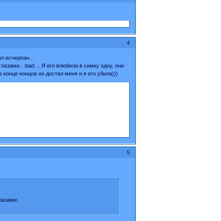
4
л исчерпан...
азами.. :bad: .. Я его влюбила в симку одну, они
в конце-концов он достал меня и я его убила)))
5
лазами..