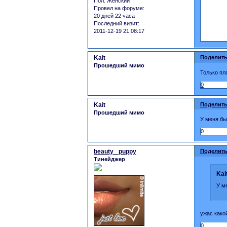
Пол:
Женский
Провел на форуме:
20 дней 22 часа
Последний визит:
2011-12-19 21:08:17
Kait
Поделить
Прошедший мимо
Только пла
0
Kait
Поделить
Прошедший мимо
У меня бы
0
beauty _puppy
Поделить
Тинейджер
Kai
У м
ужас како
0