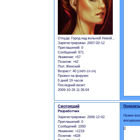
Откуда:
Город над вольной Невой...
Зарегистрирован
: 2007-02-12
Приглашений:
0
Сообщений:
971
Уважение:
+57
Позитив:
+42
Пол:
Женский
Возраст:
40
[1985-10-24]
Провел на форуме:
5 дней 19 часов
Последний визит:
2009-10-26 11:36:04
Смотрящий
Поделить
Разработчик
Нужно вос
Зарегистрирован
: 2006-12-02
воскрешен
Приглашений:
0
Сообщений:
1000
0
Уважение:
+1219
Позитив:
+828