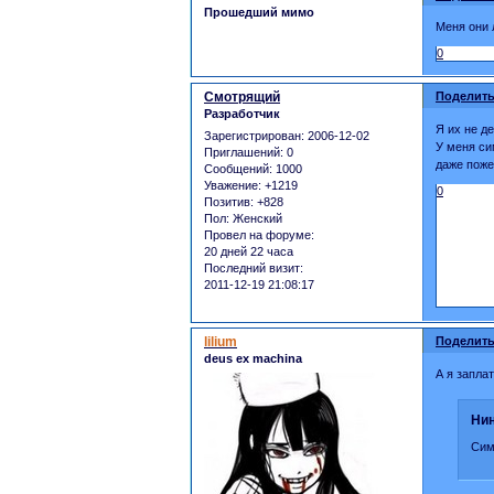
Прошедший мимо
Меня они 
0
Смотрящий
Поделить
Разработчик
Я их не д
Зарегистрирован
: 2006-12-02
У меня сим
Приглашений:
0
даже пожен
Сообщений:
1000
Уважение:
+1219
0
Позитив:
+828
Пол:
Женский
Провел на форуме:
20 дней 22 часа
Последний визит:
2011-12-19 21:08:17
lilium
Поделить
deus ex machina
А я запла
Нин
Сим