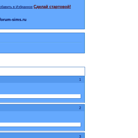
Сделай стартовой!
orum-sims.ru
1
2
3