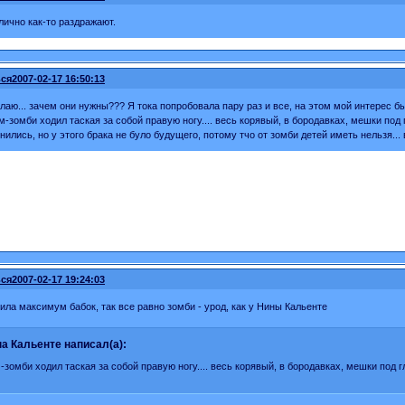
лично как-то раздражают.
ся
2007-02-17 16:50:13
елаю... зачем они нужны??? Я тока попробовала пару раз и все, на этом мой интерес бы
-зомби ходил таская за собой правую ногу.... весь корявый, в бородавках, мешки под гл
ились, но у этого брака не було будущего, потому тчо от зомби детей иметь нельзя... 
ся
2007-02-17 19:24:03
тила максимум бабок, так все равно зомби - урод, как у Нины Кальенте
а Кальенте написал(а):
-зомби ходил таская за собой правую ногу.... весь корявый, в бородавках, мешки под г