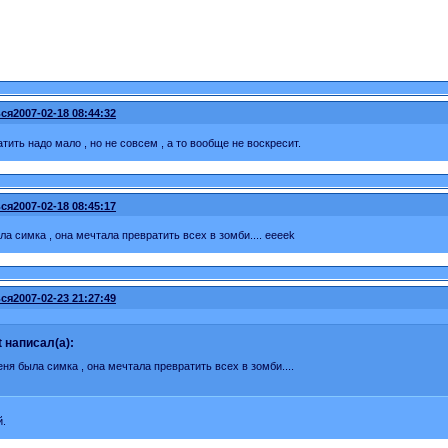
ся
2007-02-18 08:44:32
тить надо мало , но не совсем , а то вообще не воскресит.
ся
2007-02-18 08:45:17
ла симка , она мечтала превратить всех в зомби.... eeeek
ся
2007-02-23 21:27:49
t написал(а):
еня была симка , она мечтала превратить всех в зомби....
й.