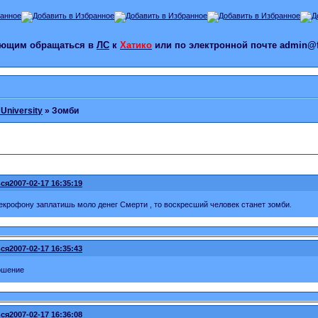
лающим обращаться в
ЛС
к
Хатико
или по электронной почте admin@f
 University
»
Зомби
ся
2007-02-17 16:35:19
екрофону заплатишь моло денег Смерти , то воскресший человек станет зомби.
ся
2007-02-17 16:35:43
ошение
ся
2007-02-17 16:36:08