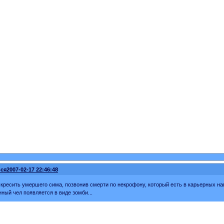
ся
2007-02-17 22:46:48
кресить умершего сима, позвонив смерти по некрофону, который есть в карьерных на
ный чел появляется в виде зомби...