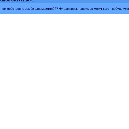
ся
2007-02-23 22:28:40
 чем собственно зомби занимаются??? Ну вампиры, например могут кого - нибудь укус