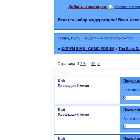
Добавь в закладки!
Ведется набор модераторов! Всем же
Привет, Гость!
Войдите
или
зарегистрируйтесь
.
»
ФОРУМ SIMS - СИМС FORUM
»
The Sims 2:
Страница:
1
2
3
…
10
»
Зомби
Kait
Поделить
Прошедший мимо
Если по Н
0
Kait
Поделить
Прошедший мимо
Ваше отн
0
Kait
Поделить