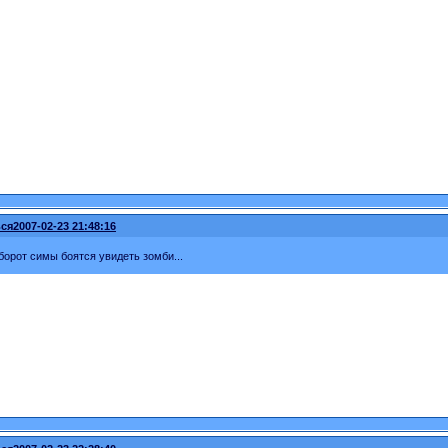
ся
2007-02-23 21:48:16
борот симы боятся увидеть зомби...