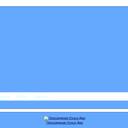
трация
Войти
Баннеры
Прохождение Нэнси Дрю