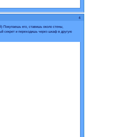
4
) Покупаешь его, ставишь около стены,
ный секрет и переходишь через шкаф в другую