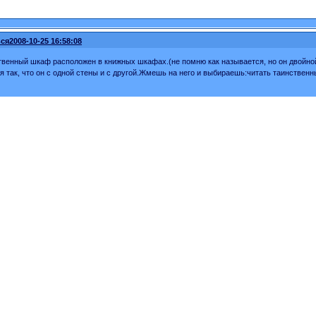
ся
2008-10-25 16:58:08
твенный шкаф расположен в книжных шкафах.(не помню как называется, но он двойной
я так, что он с одной стены и с другой.Жмешь на него и выбираешь:читать таинствен