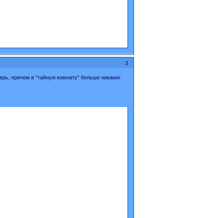
3
дверь, причем в "тайную комнату" больше никаких