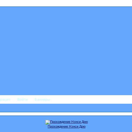
трация
Войти
Баннеры
Прохождение Нэнси Дрю