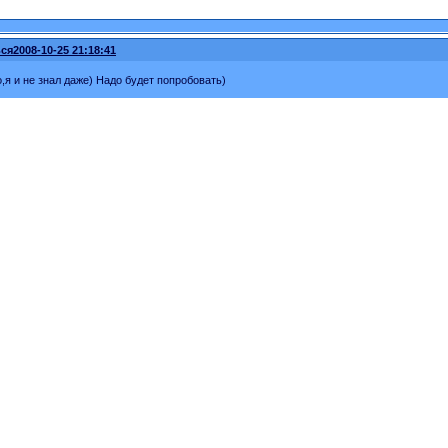
ся
2008-10-25 21:18:41
,я и не знал даже) Надо будет попробовать)