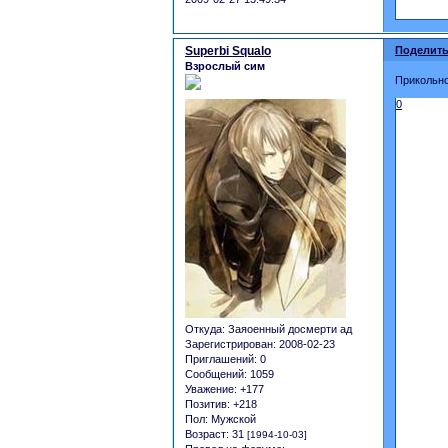
Superbi Squalo
Поделить
Взрослый сим
Прикольно
0
Откуда:
Заяоенный досмерти ад
Зарегистрирован
: 2008-02-23
Приглашений:
0
Сообщений:
1059
Уважение:
+177
Позитив:
+218
Пол:
Мужской
Возраст:
31
[1994-10-03]