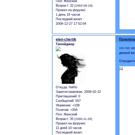
Пол:
Женский
Возраст:
32
[1993-08-19]
Провел на форуме:
1 день 16 часов
Последний визит:
2008-12-27 17:52:04
elen-chertik
Поделить
Тинейджер
это тот, 
дверей ве
Отредактир
+1
Откуда:
НиНо
Зарегистрирован
: 2008-02-22
Приглашений:
0
Сообщений:
557
Уважение:
+108
Позитив:
+356
Пол:
Женский
Возраст:
35
[1990-11-26]
Провел на форуме:
11 дней 10 часов
Последний визит: