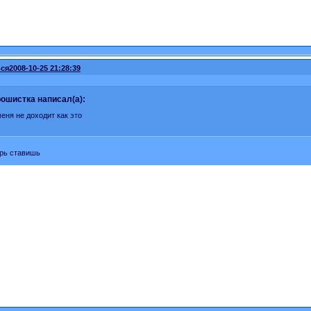
ся
2008-10-25 21:28:39
ошистка написал(а):
меня не доходит как это
ерь ставишь