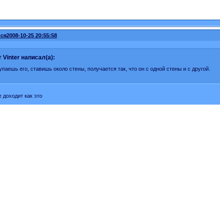
ся
2008-10-25 20:55:58
r Vinter написал(а):
упаешь его, ставишь около стены, получается так, что он с одной стены и с другой.
е доходит как это