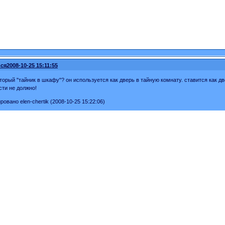
ся
2008-10-25 15:11:55
который "тайник в шкафу"? он используется как дверь в тайную комнату. ставится как 
сти не должно!
овано elen-chertik (2008-10-25 15:22:06)