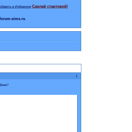
Сделай стартовой!
orum-sims.ru
1
айник?