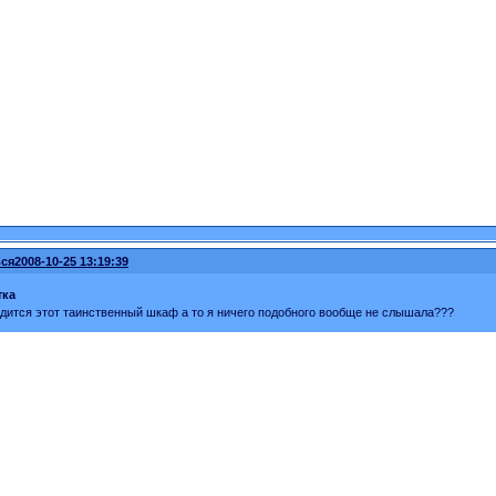
ся
2008-10-25 13:19:39
тка
одится этот таинственный шкаф а то я ничего подобного вообще не слышала???