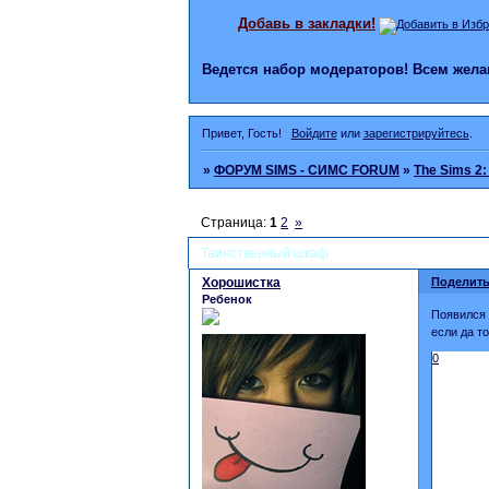
Добавь в закладки!
Ведется набор модераторов! Всем же
Привет, Гость!
Войдите
или
зарегистрируйтесь
.
»
ФОРУМ SIMS - СИМС FORUM
»
The Sims 2:
Страница:
1
2
»
Таинственный шкаф
Хорошистка
Поделить
Ребенок
Появился 
если да т
0