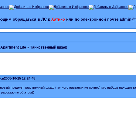
лающим обращаться в
ЛС
к
Хатико
или по электронной почте admin@f
 Apartment Life
»
Таинственный шкаф
ся
2008-10-25 12:24:45
новый предмет таиственный шкаф (точного названия не помню) кто нибудь находил т
о расскажите об этом))