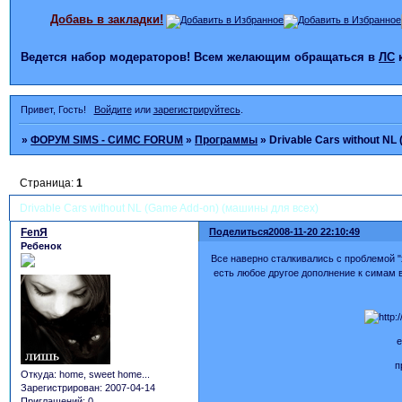
Добавь в закладки!
Ведется набор модераторов! Всем желающим обращаться в
ЛС
Привет, Гость!
Войдите
или
зарегистрируйтесь
.
»
ФОРУМ SIMS - СИМС FORUM
»
Программы
»
Drivable Cars without N
Страница:
1
Drivable Cars without NL (Game Add-on) (машины для всех)
FеnЯ
Поделиться
2008-11-20 22:10:49
Ребенок
Все наверно сталкивались с проблемой "х
есть любое другое дополнение к симам в
е
п
Откуда:
home, sweet home...
Зарегистрирован
: 2007-04-14
Приглашений:
0