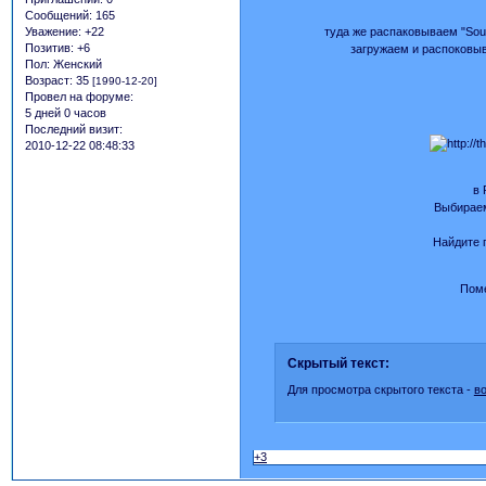
Сообщений:
165
туда же распаковываем "Soun
Уважение:
+22
Позитив:
+6
загружаем и распоковыв
Пол:
Женский
Возраст:
35
[1990-12-20]
Провел на форуме:
5 дней 0 часов
Последний визит:
2010-12-22 08:48:33
в 
Выбираем
Найдите п
Поме
Скрытый текст:
Для просмотра скрытого текста -
в
+3