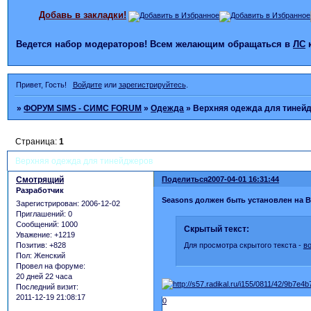
Добавь в закладки!
Ведется набор модераторов! Всем желающим обращаться в
ЛС
Привет, Гость!
Войдите
или
зарегистрируйтесь
.
»
ФОРУМ SIMS - СИМС FORUM
»
Одежда
»
Верхняя одежда для тиней
Страница:
1
Верхняя одежда для тинейджеров
Смотрящий
Поделиться
2007-04-01 16:31:44
Разработчик
Seasons должен быть установлен на 
Зарегистрирован
: 2006-12-02
Приглашений:
0
Сообщений:
1000
Скрытый текст:
Уважение:
+1219
Для просмотра скрытого текста -
в
Позитив:
+828
Пол:
Женский
Провел на форуме:
20 дней 22 часа
Последний визит:
2011-12-19 21:08:17
0