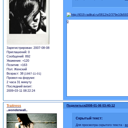
0
Зарегистрирован
: 2007-08-08
Приглашений:
0
Сообщений:
892
Уважение:
+120
Позитив:
+163
Пол:
Женский
Возраст:
38
[1987-11-01]
Провел на форуме:
2 часа 31 минуту
Последний визит:
2009-03-11 08:22:24
Traitress
Поделиться
2008-01-06 03:40:12
..wonderwall..
Скрытый текст:
Для просмотра скрытого текста -
в