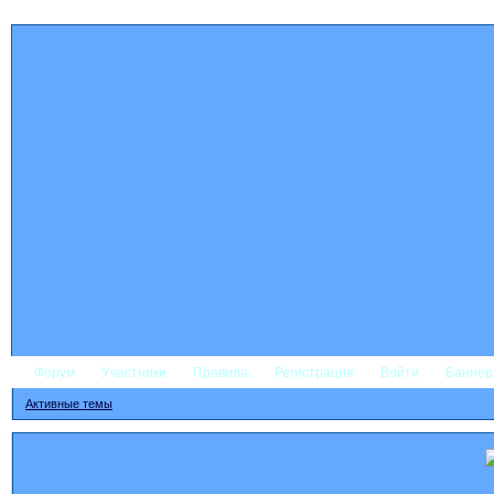
Форум
Участники
Правила
Регистрация
Войти
Банне
Активные темы