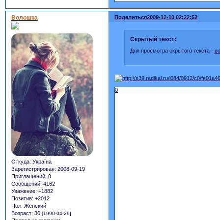
Волошка
Поделиться
2009-12-10 02:22:52
Скрытый текст:
Для просмотра скрытого текста -
в
0
Откуда:
Україна
Зарегистрирован
: 2008-09-19
Приглашений:
0
Сообщений:
4162
Уважение:
+1882
Позитив:
+2012
Пол:
Женский
Возраст:
36
[1990-04-29]