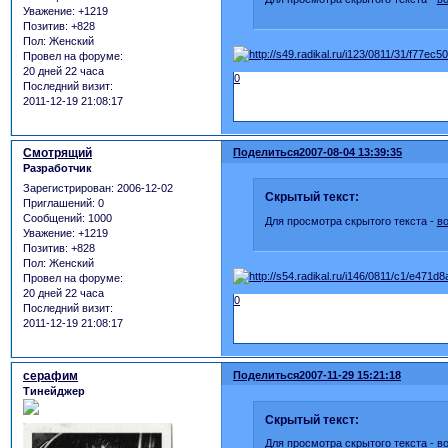
Уважение:
+1219
Позитив:
+828
Пол:
Женский
Провел на форуме:
20 дней 22 часа
0
Последний визит:
2011-12-19 21:08:17
Смотрящий
Поделиться
2007-08-04 13:39:35
Разработчик
Зарегистрирован
: 2006-12-02
Скрытый текст:
Приглашений:
0
Сообщений:
1000
Для просмотра скрытого текста -
в
Уважение:
+1219
Позитив:
+828
Пол:
Женский
Провел на форуме:
20 дней 22 часа
0
Последний визит:
2011-12-19 21:08:17
серафим
Поделиться
2007-11-29 15:21:18
Тинейджер
Скрытый текст:
Для просмотра скрытого текста -
в