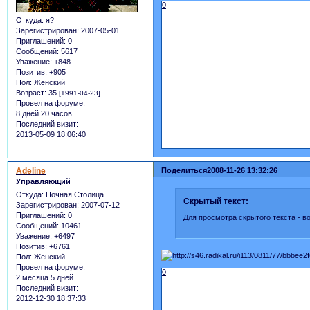
0
Откуда:
я?
Зарегистрирован
: 2007-05-01
Приглашений:
0
Сообщений:
5617
Уважение:
+848
Позитив:
+905
Пол:
Женский
Возраст:
35
[1991-04-23]
Провел на форуме:
8 дней 20 часов
Последний визит:
2013-05-09 18:06:40
Adeline
Поделиться
2008-11-26 13:32:26
Управляющий
Откуда:
Ночная Столица
Скрытый текст:
Зарегистрирован
: 2007-07-12
Приглашений:
0
Для просмотра скрытого текста -
в
Сообщений:
10461
Уважение:
+6497
Позитив:
+6761
Пол:
Женский
Провел на форуме:
0
2 месяца 5 дней
Последний визит:
2012-12-30 18:37:33