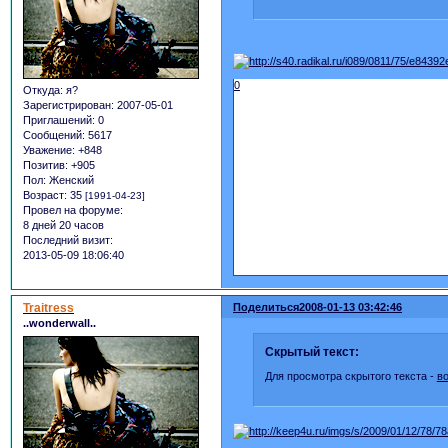
0
Откуда:
я?
Зарегистрирован
: 2007-05-01
Приглашений:
0
Сообщений:
5617
Уважение:
+848
Позитив:
+905
Пол:
Женский
Возраст:
35
[1991-04-23]
Провел на форуме:
8 дней 20 часов
Последний визит:
2013-05-09 18:06:40
Traitress
Поделиться
2008-01-13 03:42:46
..wonderwall..
Скрытый текст:
Для просмотра скрытого текста -
в