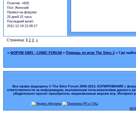
Позитив:
+828
Пол:
Женский
Провел на форуме:
20 дней 22 часа
Последний визит:
2011-12-19 21:08:17
Страница:
1
2
3
»
»
ФОРУМ SIMS - СИМС FORUM
»
Помощь по игре The Sims 2
»
Где найт
Все права защищены © The Sims Forum 2006-2013. КОПИРОВАНИЕ с форума
ответственности за информацию, выложенную пользователями данного ресу
убедительно просит приобретать лицензионные версии игр. Интернет рес
ФОР