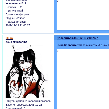
0
Уважение:
+1219
Позитив:
+828
Пол:
Женский
Провел на форуме:
20 дней 22 часа
Последний визит:
2011-12-19 21:08:17
lilium
Поделиться
2007-02-19 21:12:27
deus ex machina
Нина Кальенте
там то они есть! А в компе
0
Откуда:
демон из коробки шоколада
Зарегистрирован
: 2006-12-26
Приглашений:
0