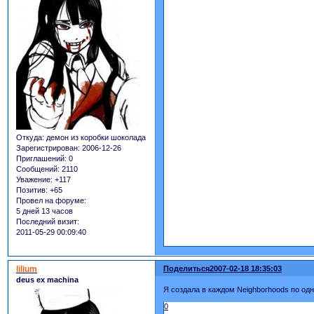
Откуда:
демон из коробки шоколада
Зарегистрирован
: 2006-12-26
Приглашений:
0
Сообщений:
2110
Уважение:
+117
Позитив:
+65
Провел на форуме:
5 дней 13 часов
Последний визит:
2011-05-29 00:09:40
lilium
Поделиться
2007-02-18 18:35:03
deus ex machina
Я создала в каждом Neighborhoods по одн
0