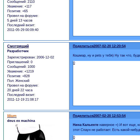
Сообщений:
2110
Уважение:
+117
Позитив:
+65
Провел на форуме:
5 дней 13 часов
Последний визит:
2011-05-29 00:09:40
Смотрящий
Поделиться
2007-02-20 12:20:54
Разработчик
Кошмар, ну и pets у тебя) Ну так что, бу
Зарегистрирован
: 2006-12-02
Приглашений:
0
0
Сообщений:
1000
Уважение:
+1219
Позитив:
+828
Пол:
Женский
Провел на форуме:
20 дней 22 часа
Последний визит:
2011-12-19 21:08:17
lilium
Поделиться
2007-02-20 12:53:54
deus ex machina
Нина Кальенте
наверное =) И вот еще, к
этот Спаун не работает. Есть какой-нибу
0