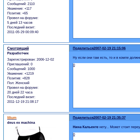
Сообщений:
2110
Уважение:
+117
Позитив:
+65
Провел на форуме:
5 дней 13 часов
Последний визит:
2011-05-29 00:09:40
Смотрящий
Поделиться
2007-02-19 21:15:06
Разработчик
Ну если они там есть, то и в компе должн
Зарегистрирован
: 2006-12-02
Приглашений:
0
0
Сообщений:
1000
Уважение:
+1219
Позитив:
+828
Пол:
Женский
Провел на форуме:
20 дней 22 часа
Последний визит:
2011-12-19 21:08:17
lilium
Поделиться
2007-02-19 21:35:37
deus ex machina
Нина Кальенте
нету... Может стоит пере
0