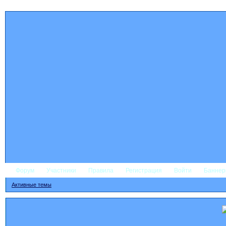
Форум
Участники
Правила
Регистрация
Войти
Банне
Активные темы