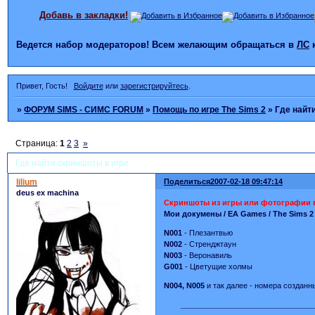
Добавь в закладки!
Ведется набор модераторов! Всем желающим обращаться в
ЛС
Привет, Гость!
Войдите
или
зарегистрируйтесь
.
»
ФОРУМ SIMS - СИМС FORUM
»
Помощь по игре The Sims 2
»
Где найт
Страница:
1
2
3
»
Где найти скриншоты в игре
lilium
Поделиться
2007-02-18 09:47:14
deus ex machina
Скриншоты из игры или фотографии в
Мои докумены / EA Games / The Sims 2 
N001
- Плезантвью
N002
- Стренджтаун
N003
- Веронавиль
G001
- Цветущие холмы
N004, N005
и так далее - номера созданн
_______________________________