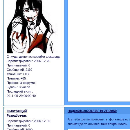
Откуда:
демон из коробки шоколада
Зарегистрирован
: 2006-12-26
Приглашений:
0
Сообщений:
2110
Уважение:
+117
Позитив:
+65
Провел на форуме:
5 дней 13 часов
Последний визит:
2011-05-29 00:09:40
Смотрящий
Поделиться
2007-02-19 21:09:50
Разработчик
А у тебя фотки, которые ты фоткаешь ест
Зарегистрирован
: 2006-12-02
значит где-то они все-таки сохранились
Приглашений:
0
Сообщений:
1000