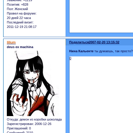
Уважение:
+1219
Позитив:
+828
Пол:
Женский
Провел на форуме:
20 дней 22 часа
Последний визит:
2011-12-19 21:08:17
lilium
Поделиться
2007-02-20 13:15:32
deus ex machina
Нина Кальенте
ты думаешь, так просто? 
0
Откуда:
демон из коробки шоколада
Зарегистрирован
: 2006-12-26
Приглашений:
0
Сообщений:
2110