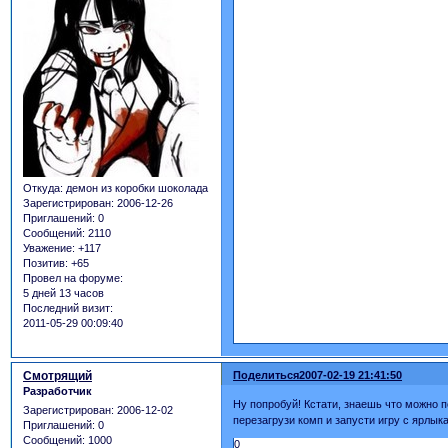
Откуда:
демон из коробки шоколада
Зарегистрирован
: 2006-12-26
Приглашений:
0
Сообщений:
2110
Уважение:
+117
Позитив:
+65
Провел на форуме:
5 дней 13 часов
Последний визит:
2011-05-29 00:09:40
Смотрящий
Поделиться
2007-02-19 21:41:50
Разработчик
Ну попробуй! Кстати, знаешь что можно п
Зарегистрирован
: 2006-12-02
перезагрузи комп и запусти игру с ярлыка
Приглашений:
0
Сообщений:
1000
0