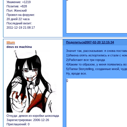
Уважение:
+1219
Позитив:
+828
Пол:
Женский
Провел на форуме:
20 дней 22 часа
Последний визит:
2011-12-19 21:08:17
lilium
Поделиться
2007-02-20 12:15:34
deus ex machina
Значит так, рассказываю: я снова постав
1)Имена опять испортились и стали с но
2)Работают все три города
4)Каким то образом, у меня появились вс
5)Папки Storytelling, созданные мной, 
Ну, вроде все.
0
Откуда:
демон из коробки шоколада
Зарегистрирован
: 2006-12-26
Приглашений:
0