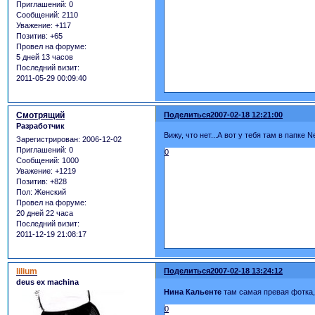
Приглашений:
0
Сообщений:
2110
Уважение:
+117
Позитив:
+65
Провел на форуме:
5 дней 13 часов
Последний визит:
2011-05-29 00:09:40
Смотрящий
Поделиться
2007-02-18 12:21:00
Разработчик
Вижу, что нет...А вот у тебя там в папке N
Зарегистрирован
: 2006-12-02
Приглашений:
0
0
Сообщений:
1000
Уважение:
+1219
Позитив:
+828
Пол:
Женский
Провел на форуме:
20 дней 22 часа
Последний визит:
2011-12-19 21:08:17
lilium
Поделиться
2007-02-18 13:24:12
deus ex machina
Нина Кальенте
там самая превая фотка,
0