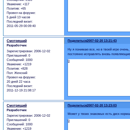
Уважение:
+117
Позитив:
+65
Провел на форуме:
5 дней 13 часов
Последний визит:
2011-05-29 00:09:40
Смотрящий
Поделиться
2007-02-20 13:21:43
Разработчик
Ну я понимаю все, но в твоей игре очень
Зарегистрирован
: 2006-12-02
постоянно исправлять вновь появляющие
Приглашений:
0
Сообщений:
1000
0
Уважение:
+1219
Позитив:
+828
Пол:
Женский
Провел на форуме:
20 дней 22 часа
Последний визит:
2011-12-19 21:08:17
Смотрящий
Поделиться
2007-02-20 13:23:03
Разработчик
Может у твоих знакомых есть диск норма
Зарегистрирован
: 2006-12-02
Приглашений:
0
0
Сообщений:
1000
Уважение:
+1219