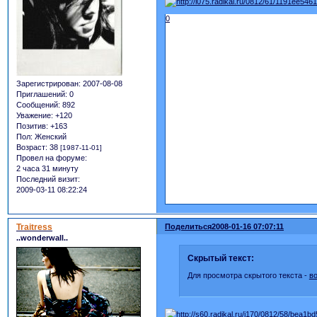
0
Зарегистрирован
: 2007-08-08
Приглашений:
0
Сообщений:
892
Уважение:
+120
Позитив:
+163
Пол:
Женский
Возраст:
38
[1987-11-01]
Провел на форуме:
2 часа 31 минуту
Последний визит:
2009-03-11 08:22:24
Traitress
Поделиться
2008-01-16 07:07:11
..wonderwall..
Скрытый текст:
Для просмотра скрытого текста -
в