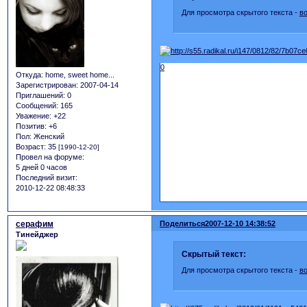
Для просмотра скрытого текста -
в
0
Откуда:
home, sweet home...
Зарегистрирован
: 2007-04-14
Приглашений:
0
Сообщений:
165
Уважение:
+22
Позитив:
+6
Пол:
Женский
Возраст:
35
[1990-12-20]
Провел на форуме:
5 дней 0 часов
Последний визит:
2010-12-22 08:48:33
серафим
Поделиться
2007-12-10 14:38:52
Тинейджер
Скрытый текст:
Для просмотра скрытого текста -
в