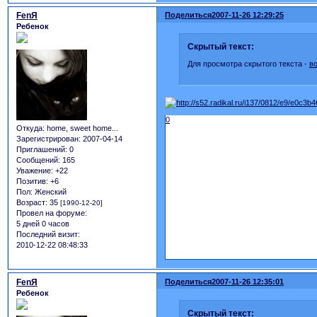
FеnЯ
Поделиться
2007-11-26 12:29:25
Ребенок
Скрытый текст:
Для просмотра скрытого текста -
в
0
Откуда:
home, sweet home...
Зарегистрирован
: 2007-04-14
Приглашений:
0
Сообщений:
165
Уважение:
+22
Позитив:
+6
Пол:
Женский
Возраст:
35
[1990-12-20]
Провел на форуме:
5 дней 0 часов
Последний визит:
2010-12-22 08:48:33
FеnЯ
Поделиться
2007-11-26 12:35:01
Ребенок
Скрытый текст: