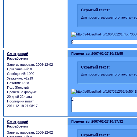
Скрытый текст:
Для просмотра скрытого текста -
в
0
Смотрящий
Поделиться
2007-02-27 10:33:55
Разработчик
Зарегистрирован
: 2006-12-02
Скрытый текст:
Приглашений:
0
Сообщений:
1000
Для просмотра скрытого текста -
в
Уважение:
+1219
Позитив:
+828
Пол:
Женский
Провел на форуме:
20 дней 22 часа
0
Последний визит:
2011-12-19 21:08:17
Смотрящий
Поделиться
2007-02-27 10:37:32
Разработчик
Зарегистрирован
: 2006-12-02
Скрытый текст:
Приглашений:
0