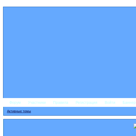
Форум
Участники
Правила
Регистрация
Войти
Банне
Активные темы