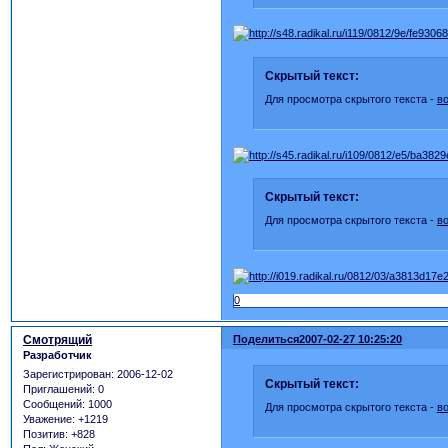
Скрытый текст:
Для просмотра скрытого текста -
в
Скрытый текст:
Для просмотра скрытого текста -
в
0
Смотрящий
Поделиться
2007-02-27 10:25:20
Разработчик
Зарегистрирован
: 2006-12-02
Скрытый текст:
Приглашений:
0
Сообщений:
1000
Для просмотра скрытого текста -
в
Уважение:
+1219
Позитив:
+828