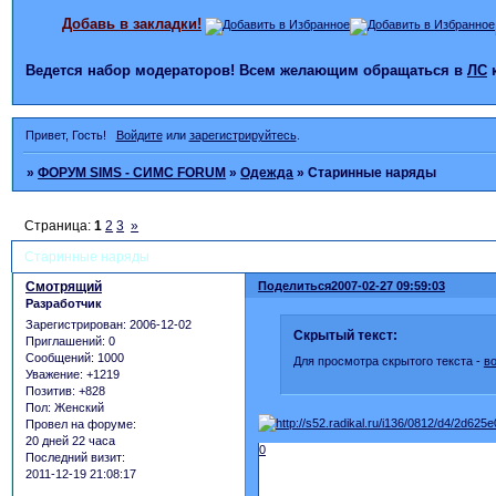
Добавь в закладки!
Ведется набор модераторов! Всем желающим обращаться в
ЛС
Привет, Гость!
Войдите
или
зарегистрируйтесь
.
»
ФОРУМ SIMS - СИМС FORUM
»
Одежда
»
Старинные наряды
Страница:
1
2
3
»
Старинные наряды
Смотрящий
Поделиться
2007-02-27 09:59:03
Разработчик
Зарегистрирован
: 2006-12-02
Скрытый текст:
Приглашений:
0
Сообщений:
1000
Для просмотра скрытого текста -
в
Уважение:
+1219
Позитив:
+828
Пол:
Женский
Провел на форуме:
20 дней 22 часа
0
Последний визит:
2011-12-19 21:08:17