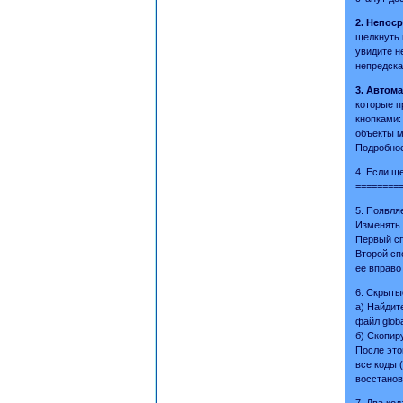
2. Непос
щелкнуть 
увидите н
непредска
3. Автом
которые п
кнопками: 
объекты м
Подробное
4. Если щ
=========
5. Появля
Изменять 
Первый сп
Второй сп
ее вправо
6. Скрыты
а) Найдит
файл glob
б) Скопиру
После это
все коды 
восстанов
7. Два ко