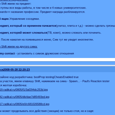
 Shift жмем на предмет:
тупны все виды работы, в том числе и 4 новых университетских.
wards=> название профессии. Предмет-награда разблокируется.
й ящик
.Управление соседями.
едмет, который со временем пачкается
(унитаз, плита и т.д.) - можно сделать гряз
едмет, которвй может сломаться
(ТВ, комп), можно сломать или починить.
. После нажатия на появившееся меню, Сим тут же увидит иноплнетян.
 Shift жмем на другого сима:
my contact
- установить с симом дружеские отношения
ся
2008-05-28 22:20:23
айоне код разработчика: boolProp testingCheatsEnabled true
 участок, жмем клавишу Shift, нажимаем на сима - Spawn... - Paul's Reaction tester
я желтая коробочка:
м может проделывать все действия (эмоции) не только стоя, но и сидя: