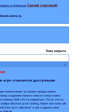
Сделай стартовой!
orum-sims.ru
Тема закрыта
1
rue
 в игре становятся доступными
щие манипуляции: на экране городка нажать
м перед созданием первого сима из семьи нужно
 клавиши Shift и N) на клавиатуре. После этого в
ips will show up for clothing, hidden skin tones will
 will show up in collections" и при создании сима
в Shift+M.