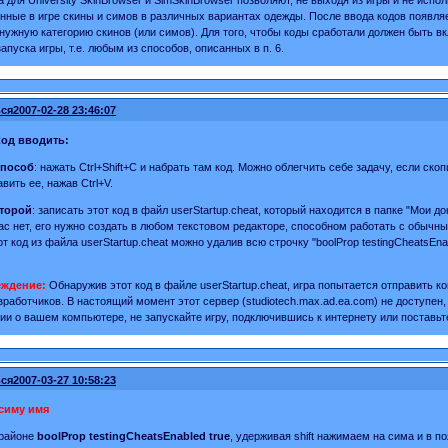
нные в игре скины и симов в различных вариантах одежды. После ввода кодов появляе
нужную категорию скинов (или симов). Для того, чтобы коды сработали должен быть в
апуска игры, т.е. любым из способов, описанных в п. 6.
ся
2007-02-28 23:46:07
код вводить:
способ
: нажать Ctrl+Shift+C и набрать там код. Можно облегчить себе задачу, если ск
вить ее, нажав Ctrl+V.
торой
: записать этот код в файл userStartup.cheat, который находится в папке "Мои д
ас нет, его нужно создать в любом текстовом редакторе, способном работать с обычны
т код из файла userStartup.cheat можно удалив всю строчку "boolProp testingCheatsEnab
еждение:
Обнаружив этот код в файле userStartup.cheat, игра попытается отправить 
зработчиков. В настоящий момент этот сервер (studiotech.max.ad.ea.com) не доступен,
и о вашем компьютере, не запускайте игру, подключившись к интернету или поставьте 
ся
2007-03-27 10:58:23
симу имя
 районе
boolProp testingCheatsEnabled true
, удерживая shift нажимаем на сима и в 