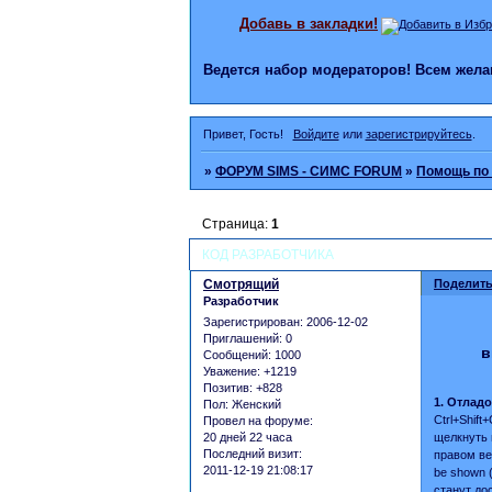
Добавь в закладки!
Ведется набор модераторов! Всем же
Привет, Гость!
Войдите
или
зарегистрируйтесь
.
»
ФОРУМ SIMS - СИМС FORUM
»
Помощь по 
Страница:
1
КОД РАЗРАБОТЧИКА
Смотрящий
Поделить
Разработчик
Зарегистрирован
: 2006-12-02
Приглашений:
0
в
Сообщений:
1000
Уважение:
+1219
Позитив:
+828
1. Отлад
Пол:
Женский
Ctrl+Shif
Провел на форуме:
щелкнуть 
20 дней 22 часа
Последний визит:
правом вер
2011-12-19 21:08:17
be shown (
станут до