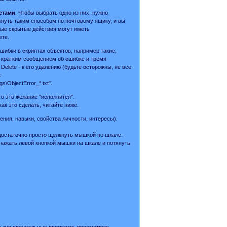
етами
. Чтобы выбрать одно из них, нужно
кнуть таким способом по почтовому ящику, и вы
рые скрытые действия могут иметь
ете.
шибки в скриптах объектов, например такие,
с кратким сообщением об ошибке и тремя
 Delete - к его удалению (будьте осторожны, не все
.
ObjectError_*.txt".
то это желание "исполнится".
ак это сделать, читайте ниже.
ния, навыки, свойства личности, интересы).
 достаточно просто щелкнуть мышкой по шкале.
 нажать левой кнопкой мышки на шкале и потянуть
пользуя специальных программ, просмотреть