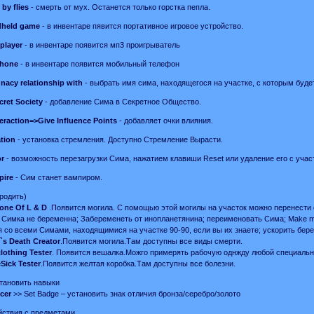
 by flies
- смерть от мух. Останется только горстка пепла.
dheld game
- в инвентаре пявится портативное игровое устройство.
player
- в инвентаре появится мп3 проигрыватель
phone
- в инвентаре появится мобильный телефон
nacy relationship with
- выбрать имя сима, находящегося на участке, с которым буде
cret Society
- добавление Сима в Секретное Общество.
eraction=>Give Influence Points
- добавляет очки влияния.
ation
- установка стремления. Доступно Стремление Вырасти.
or
- возможность перезагрузки Сима, нажатием клавиши Reset или удаление его с участк
pire
- Сим станет вампиром.
родить)
one Of L & D
.Появится могила. С помощью этой могилы на участок можно перенести с
 Симка не беременна; Забеременеть от инопланетянина; переименовать Сима; Make me f
 со всеми Симами, находящимися на участке 90-90, если вы их знаете; ускорить бер
s Death Creator
.Появится могила.Там доступны все виды смерти.
lothing Tester
. Появится вешалка.Можго примерять рабочую однжду любой специальн
ick Tester
.Появится желтая коробка.Там доступны все болезни.
тановить навыки
cer
>> Set Badge – установить знак отличия бронза/серебро/золото
ствия с предметами.