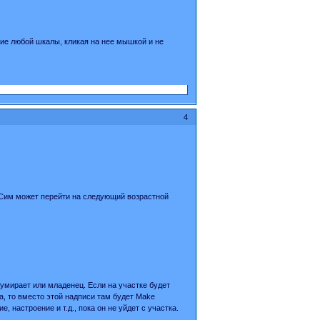
ие любой шкалы, кликая на нее мышкой и не
4
 Сим может перейти на следующий возрастной
н умирает или младенец. Если на участке будет
ta, то вместо этой надписи там будет Make
 настроение и т.д., пока он не уйдет с участка.