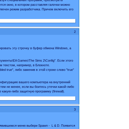
тся окно, в котором расставляя галочки можно
ключен режим разработчика. Причем включить его
2
опировать эту строчку в буфер обмена Windows, а
окументы\EA Games\The Sims 2\Config". Если этого
м текстом, например, в Блокноте.
led true", либо заменив в этой строке слово "true"
конфигурацию вашего компьютера на внутренний
 тем не менее, если вы боитесь утечки какой-либо
какую-либо защитную программу (firewall).
3
появившемся меню выбери Spawn - L & D. Появится