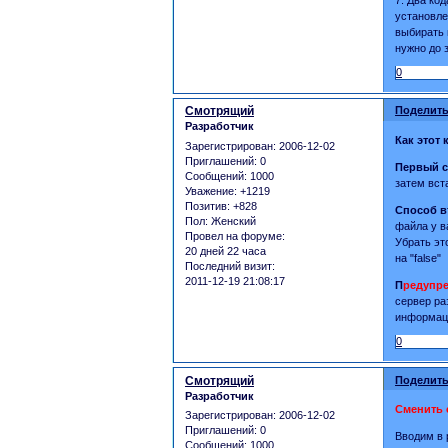
установле
выбирать 
нужно до з
0
Смотрящий
Поделить
Разработчик
Как этот 
Зарегистрирован
: 2006-12-02
Приглашений:
0
Первый 
Сообщений:
1000
затем вста
Уважение:
+1219
Позитив:
+828
Способ в
Пол:
Женский
файла у в
Провел на форуме:
Убрать это
20 дней 22 часа
на "false"
Последний визит:
2011-12-19 21:08:17
П
редупр
сервер ра
информаци
0
Смотрящий
Поделить
Разработчик
Сменить 
Зарегистрирован
: 2006-12-02
Приглашений:
0
Вводим в
Сообщений:
1000