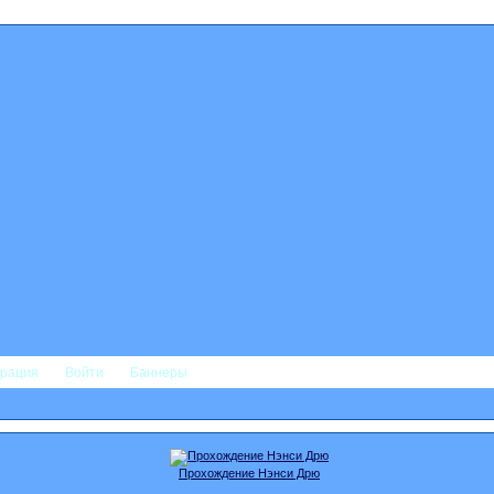
трация
Войти
Баннеры
Прохождение Нэнси Дрю