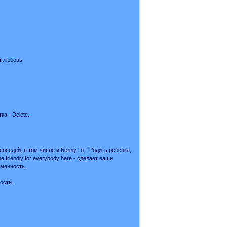
т любовь
а - Delete.
оседей, в том числе и Беллу Гот; Родить ребенка,
riendly for everybody here - сделает ваши
еменность.
ости.