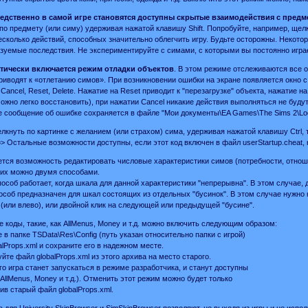
редственно в самой игре становятся доступны скрытые взаимодействия с предм
по предмету (или симу) удерживая нажатой клавишу Shift. Попробуйте, например, щел
есколько действий, способных значительно облегчить игру. Будьте осторожны. Некото
зуемые последствия. Не экспериментируйте с симами, с которыми вы постоянно игра
атически включается режим отладки объектов
. В этом режиме отслеживаются все о
риводят к «отлетанию симов». При возникновении ошибки на экране появляется окно 
Cancel, Reset, Delete. Нажатие на Reset приводит к "перезагрузке" объекта, нажатие на
ожно легко восстановить), при нажатии Cancel никакие действия выполняться не будут
 сообщение об ошибке сохраняется в файле "Мои документы\EA Games\The Sims 2\Logs\
елкнуть по картинке с желанием (или страхом) сима, удерживая нажатой клавишу Ctrl, 
> Остальные возможности доступны, если этот код включен в файл userStartup.cheat, к
ется возможность редактировать числовые характеристики симов (потребности, отноше
их можно двумя способами.
особ работает, когда шкала для данной характеристики "непрерывна". В этом случае,
особ предназначен для шкал состоящих из отдельных "бусинок". В этом случае нужно
 (или влево), или двойной клик на следующей или предыдущей "бусине".
е коды, такие, как AllMenus, Money и т.д. можно включить следующим образом:
е в папке TSData\Res\Config (путь указан относительно папки с игрой)
alProps.xml и сохраните его в надежном месте.
йте файл globalProps.xml из этого архива на место старого.
го игра станет запускаться в режиме разработчика, и станут доступны
(AllMenus, Money и т.д.). Отменить этот режим можно будет только
ив старый файл globalProps.xml.
да для University SkinBrowser и SimSkinBrowser позволяют, не выходя из игры и не ис