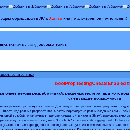
лающим обращаться в
ЛС
к
Хатико
или по электронной почте admin@f
игре The Sims 2
»
КОД РАЗРАБОТЧИКА
ся
2007-02-28 23:41:50
boolProp testingCheatsEnabled t
ключает режим разработчика/отладчика/тестера, при котором
следующие возможности:
очный режим при создании симов
. Для входа в этот режим нужно проделать следую
t+C, ввести код режима разработчика, а потом переходить в режим создания семьи, та
мышкой в любой точке комнаты, где сим создается, и нажать Shift+N (одновременно две
хнем углу экрана появится надпись "Create-A-Sim is now in debugging mode! Debugging toolt
e.g. alien and mannequing), hidden clothing and hairstyles will be shown, Maxis created bins
ступны скрытые цвета кожи, прически, одежда и т.д. Выключить этот режим можно, нажа