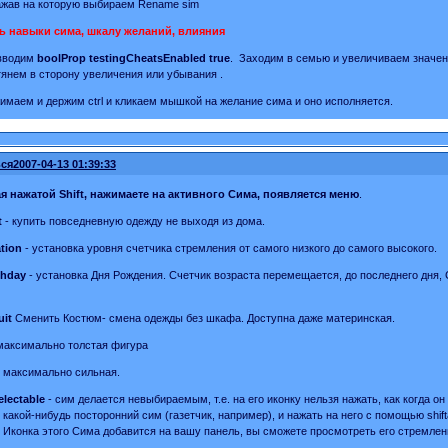
ажав на которую выбираем Rename sim
ь навыки сима, шкалу желаний, влияния
 вводим
boolProp testingCheatsEnabled true
. Заходим в семью и увеличиваем значен
тянем в сторону увеличения или убывания .
имаем и держим ctrl и кликаем мышкой на желание сима и оно исполняется.
ся
2007-04-13 01:39:33
я нажатой Shift, нажимаете на активного Сима, появляется меню
.
t
- купить повседневную одежду не выходя из дома.
ation
- установка уровня счетчика стремления от самого низкого до самого высокого.
thday
- установка Дня Рождения. Счетчик возраста перемещается, до последнего дня,
uit
Сменить Костюм- смена одежды без шкафа. Доступна даже материнская.
максимально толстая фигура
 максимально сильная.
lectable
- сим делается невыбираемым, т.е. на его иконку нельзя нажать, как когда о
 какой-нибудь посторонний сим (газетчик, например), и нажать на него с помощью shif
e. Иконка этого Сима добавится на вашу панель, вы сможете просмотреть его стремление,