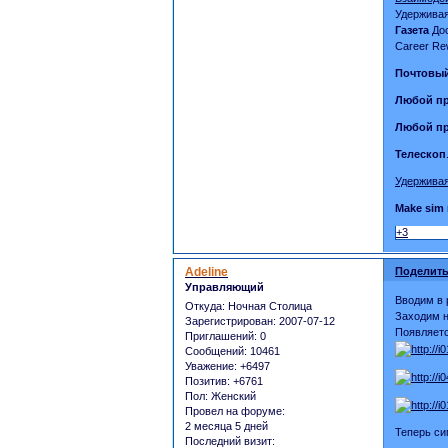
Удерживая
Газета
Дос
Career Re
Почтовы
Любой пр
Любой пр
Телескоп
Удерживая
Make sim 
+3
Adeline
Поделить
Управляющий
Вводим в р
Откуда:
Ночная Столица
Заходим на
Зарегистрирован
: 2007-07-12
Появляетс
Приглашений:
0
Сообщений:
10461
Уважение:
+6497
Позитив:
+6761
Пол:
Женский
Провел на форуме:
2 месяца 5 дней
Теперь си
Последний визит: