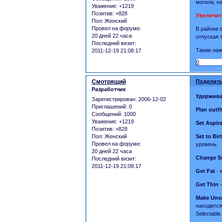
могила, н
Уважение:
+1219
Позитив:
+828
Увеличит
Пол:
Женский
Провел на форуме:
В районе
20 дней 22 часа
отпуская 
Последний визит:
Также наж
2011-12-19 21:08:17
0
Смотрящий
Поделить
Разработчик
Удержива
Зарегистрирован
: 2006-12-02
Приглашений:
0
Plan outfi
Сообщений:
1000
Уважение:
+1219
Set Aspir
Позитив:
+828
Пол:
Женский
Set to Bir
Провел на форуме:
уровень.
20 дней 22 часа
Change S
Последний визит:
2011-12-19 21:08:17
Get Fat
- 
Get Thin
-
Make Unse
находится
Selectabl