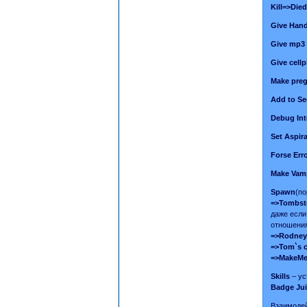
Kill=>Died
Give Han
Give mp3 
Give cell
Make preg
Add to Se
Debug Int
Set Aspir
Forse Err
Make Vam
Spawn
(по
=>Tombst
даже если
отношения
=>Rodney`
=>Tom`s c
=>MakeMeS
Skills
– ус
Badge Jui
Взаимодей