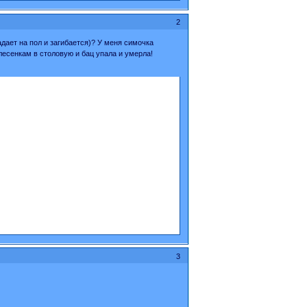
2
дает на пол и загибается)? У меня симочка
лесенкам в столовую и бац упала и умерла!
3