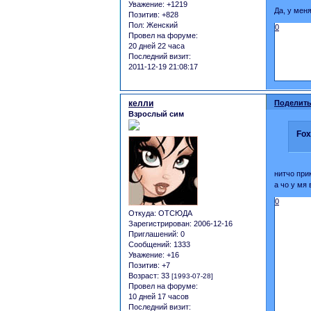
Уважение:
+1219
Да, у мен
Позитив:
+828
Пол:
Женский
0
Провел на форуме:
20 дней 22 часа
Последний визит:
2011-12-19 21:08:17
келли
Поделить
Взрослый сим
Fox
нитчо при
а чо у мя 
0
Откуда:
ОТСЮДА
Зарегистрирован
: 2006-12-16
Приглашений:
0
Сообщений:
1333
Уважение:
+16
Позитив:
+7
Возраст:
33
[1993-07-28]
Провел на форуме:
10 дней 17 часов
Последний визит: