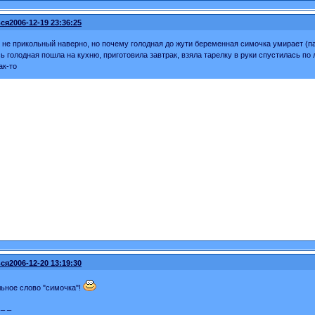
ся
2006-12-19 23:36:25
 не прикольный наверно, но почему голодная до жути беременная симочка умирает (па
ь голодная пошла на кухню, приготовила завтрак, взяла тарелку в руки спустилась по 
ак-то
ся
2006-12-20 13:19:30
льное слово "симочка"!
 _ _