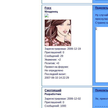
Foxx
Поделить
Младенец
Ну случай
проснулас
Странно к
0
Зарегистрирован
: 2006-12-19
Приглашений:
0
Сообщений:
29
Уважение:
+2
Позитив:
+0
Провел на форуме:
Не определено
Последний визит:
2007-06-10 14:22:29
Смотрящий
Поделить
Разработчик
Зарегистрирован
: 2006-12-02
Хе, прико
Приглашений:
0
_ _ _ _ _ _
Сообщений:
1000