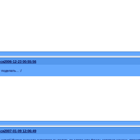
ся
2006-12-23 00:55:56
 поделать... :/
ся
2007-01-09 12:06:49