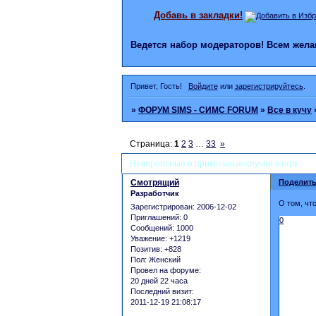
Добавь в закладки!
Ведется набор модераторов! Всем же
Привет, Гость!
Войдите
или
зарегистрируйтесь
.
»
ФОРУМ SIMS - СИМС FORUM
»
Все в кучу
Страница:
1
2
3
…
33
»
Невероятные и прикольные случаи в игре
Смотрящий
Поделить
Разработчик
О том, чт
Зарегистрирован
: 2006-12-02
Приглашений:
0
0
Сообщений:
1000
Уважение:
+1219
Позитив:
+828
Пол:
Женский
Провел на форуме:
20 дней 22 часа
Последний визит:
2011-12-19 21:08:17