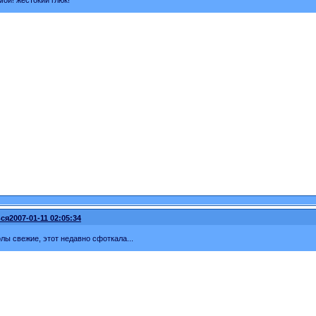
ой! жестокий глюк!
ся
2007-01-11 02:05:34
лы свежие, этот недавно сфоткала...