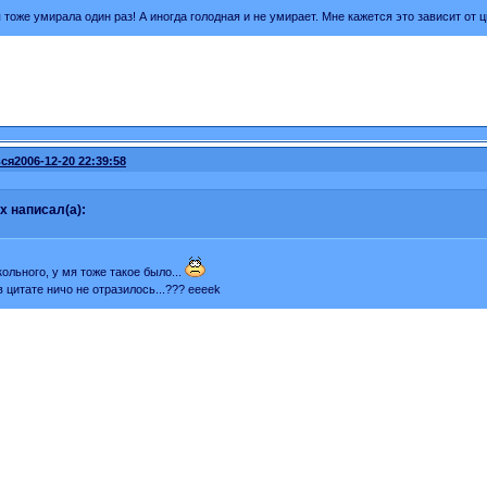
я тоже умирала один раз! А иногда голодная и не умирает. Мне кажется это зависит от
ся
2006-12-20 22:39:58
x написал(а):
кольного, у мя тоже такое было...
в цитате ничо не отразилось...??? eeeek