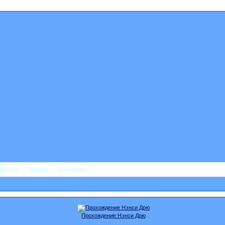
трация
Войти
Баннеры
Прохождение Нэнси Дрю