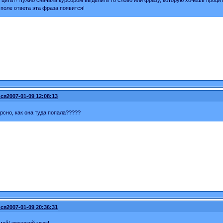
 цитат! Нужно сначала курсором выделить то слово или фразу, которую хочешь процит
в поле ответа эта фраза появится!
ся
2007-01-09 12:08:13
сно, как она туда попала?????
ся
2007-01-09 20:36:31