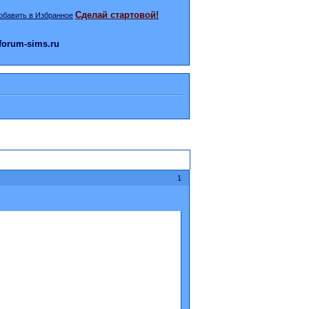
Сделай стартовой!
orum-sims.ru
1