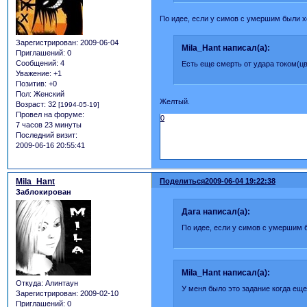
По идее, если у симов с умершим были х
Зарегистрирован
: 2009-06-04
Mila_Hant написал(а):
Приглашений:
0
Сообщений:
4
Есть еще смерть от удара током(цв
Уважение:
+1
Позитив:
+0
Пол:
Женский
Желтый.
Возраст:
32
[1994-05-19]
Провел на форуме:
0
7 часов 23 минуты
Последний визит:
2009-06-16 20:55:41
Mila_Hant
Поделиться
2009-06-04 19:22:38
Заблокирован
Дага написал(а):
По идее, если у симов с умершим 
Mila_Hant написал(а):
Откуда:
Алинтаун
У меня было это задание когда еще
Зарегистрирован
: 2009-02-10
Приглашений:
0