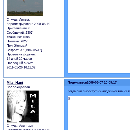
Откуда:
Липецк
Зарегистрирован
: 2008-03-10
Приглашений:
0
Сообщений:
2307
Уважение:
+598
Позитив:
+827
Пол:
Женский
Возраст:
37
[1989-05-17]
Провел на форуме:
14 дней 20 часов
Последний визит:
2011-01-26 16:11:32
Mila_Hant
Поделиться
2009-06-07 10:09:17
Заблокирован
Когда они вырастут из младенчества их м
0
Откуда:
Алинтаун