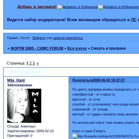
Добавь в закладки!
Ведется набор модераторов! Всем желающим обращаться в
ЛС
Привет, Гость!
Войдите
или
зарегистрируйтесь
.
»
ФОРУМ SIMS - СИМС FORUM
»
Все в кучу
»
Смерть и призраки
Страница:
1
2
3
»
Смерть и призраки
Mila_Hant
Поделиться
2009-06-02 18:37:37
Заблокирован
По цвету призрака можно определить от 
серебристый - от старости,
красный - от огня,
голубой - от утопления(с него вода капает
сиреневый - от голода.
желтый - от удара током(по нему молнии 
По могильной плите тоже можно узнать п
Откуда:
Алинтаун
А вот и сама Смерть:
Зарегистрирован
: 2009-02-10
Приглашений:
0