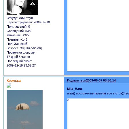
Откуда:
Алинтаун
Зарегистрирован
: 2009-02-10
Приглашений:
0
Сообщений:
538
Уважение:
+327
Позитив:
+148
Пол:
Женский
Возраст:
30
[1996-05-09]
Провел на форуме:
17 дней 8 часов
Последний визит:
2009-12-19 23:52:27
Кролька
Поделиться
2009-06-07 08:50:14
Mila_Hant
ага))) прозрачные такие))) все в отца)))
0