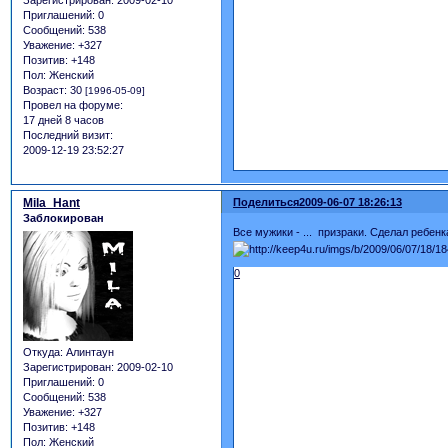
Зарегистрирован
: 2009-02-10
Приглашений:
0
Сообщений:
538
Уважение:
+327
Позитив:
+148
Пол:
Женский
Возраст:
30
[1996-05-09]
Провел на форуме:
17 дней 8 часов
Последний визит:
2009-12-19 23:52:27
Mila_Hant
Поделиться
2009-06-07 18:26:13
Заблокирован
Все мужики - ... призраки. Сделал ребенк
0
Откуда:
Алинтаун
Зарегистрирован
: 2009-02-10
Приглашений:
0
Сообщений:
538
Уважение:
+327
Позитив:
+148
Пол:
Женский