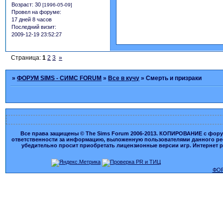
Возраст:
30
[1996-05-09]
Провел на форуме:
17 дней 8 часов
Последний визит:
2009-12-19 23:52:27
Страница:
1
2
3
»
»
ФОРУМ SIMS - СИМС FORUM
»
Все в кучу
»
Смерть и призраки
Все права защищены © The Sims Forum 2006-2013. КОПИРОВАНИЕ с форума
ответственности за информацию, выложенную пользователями данного ресу
убедительно просит приобретать лицензионные версии игр. Интернет рес
ФОР