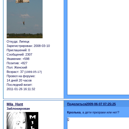
Откуда:
Липецк
Зарегистрирован
: 2008-03-10
Приглашений:
0
Сообщений:
2307
Уважение:
+598
Позитив:
+827
Пол:
Женский
Возраст:
37
[1989-05-17]
Провел на форуме:
14 дней 20 часов
Последний визит:
2011-01-26 16:11:32
Mila_Hant
Поделиться
2009-06-07 07:25:25
Заблокирован
Кролька
, а дети призраки или нет?
0