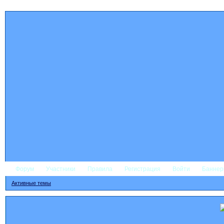
Форум
Участники
Правила
Регистрация
Войти
Банне
Активные темы