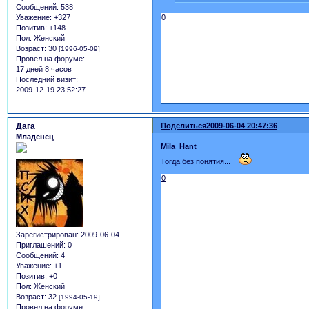
Сообщений:
538
0
Уважение:
+327
Позитив:
+148
Пол:
Женский
Возраст:
30
[1996-05-09]
Провел на форуме:
17 дней 8 часов
Последний визит:
2009-12-19 23:52:27
Дага
Поделиться
2009-06-04 20:47:36
Младенец
Mila_Hant
Тогда без понятия...
0
Зарегистрирован
: 2009-06-04
Приглашений:
0
Сообщений:
4
Уважение:
+1
Позитив:
+0
Пол:
Женский
Возраст:
32
[1994-05-19]
Провел на форуме: