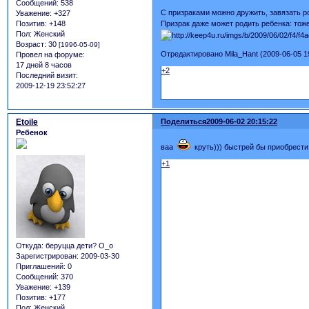
Сообщений:
538
С призраками можно дружить, завязать 
Уважение:
+327
Призрак даже может родить ребенка: тож
Позитив:
+148
Пол:
Женский
Возраст:
30
[1996-05-09]
Отредактировано Mila_Hant (2009-06-05 1
Провел на форуме:
17 дней 8 часов
+2
Последний визит:
2009-12-19 23:52:27
Etoile
Поделиться
2009-06-02 20:15:22
Ребенок
ваа
круть))) быстрей бы приобрес
+1
Откуда:
беруцца дети? О_о
Зарегистрирован
: 2009-03-30
Приглашений:
0
Сообщений:
370
Уважение:
+139
Позитив:
+177
Пол:
Женский