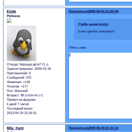
Etoile
Поделиться
2009-06-03 21:03:44
Ребенок
Ctella написал(а):
а как сделать призрака?
Убить сима.
0
Откуда:
беруцца дети? О_о
Зарегистрирован
: 2009-03-30
Приглашений:
0
Сообщений:
370
Уважение:
+139
Позитив:
+177
Пол:
Женский
Возраст:
88
[1938-06-17]
Провел на форуме:
6 дней 7 часов
Последний визит:
2013-04-29 15:26:31
Mila_Hant
Поделиться
2009-06-03 21:41:10