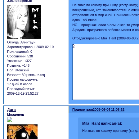
Заблокирован
Не знаю по какому принципу (когда,кому)
воскрешению, кот. заканчивается не оче
отправляться в мир иной. Пришлось пожер
одна - обычная.
НО....вроде как ,если в семье кто-то уми
А родить призрачного ребенка может и н
Отредактировано Mila_Hant (2009-06-03 2
Откуда:
Алинтаун
0
Зарегистрирован
: 2009-02-10
Приглашений:
0
Сообщений:
538
Уважение:
+327
Позитив:
+148
Пол:
Женский
Возраст:
30
[1996-05-09]
Провел на форуме:
17 дней 8 часов
Последний визит:
2009-12-19 23:52:27
Дага
Поделиться
2009-06-04 11:08:32
Младенец
Mila_Hant написал(а):
Не знаю по какому принципу (когда