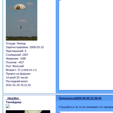
Откуда:
Липецк
Зарегистрирован
: 2008-03-10
Приглашений:
0
Сообщений:
2307
Уважение:
+598
Позитив:
+827
Пол:
Женский
Возраст:
37
[1989-05-17]
Провел на форуме:
14 дней 20 часов
Последний визит:
2011-01-26 16:11:32
_HeaVen_
Поделиться
2009-06-05 21:59:43
Тинейджер
Слушайте,я чё то не понимаю-это призра