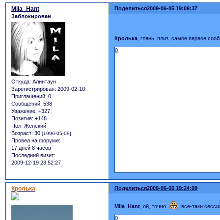
Mila_Hant
Поделиться
2009-06-05 19:09:37
Заблокирован
Кролька
, глянь, плиз, самое первое соо
0
Откуда:
Алинтаун
Зарегистрирован
: 2009-02-10
Приглашений:
0
Сообщений:
538
Уважение:
+327
Позитив:
+148
Пол:
Женский
Возраст:
30
[1996-05-09]
Провел на форуме:
17 дней 8 часов
Последний визит:
2009-12-19 23:52:27
Кролька
Поделиться
2009-06-05 19:24:08
Mila_Hant
, ой, точно
все-таки сесси
0