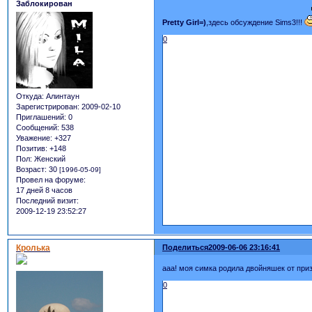
Заблокирован
Pretty Girl=)
,здесь обсуждение Sims3!!!
0
Откуда:
Алинтаун
Зарегистрирован
: 2009-02-10
Приглашений:
0
Сообщений:
538
Уважение:
+327
Позитив:
+148
Пол:
Женский
Возраст:
30
[1996-05-09]
Провел на форуме:
17 дней 8 часов
Последний визит:
2009-12-19 23:52:27
Кролька
Поделиться
2009-06-06 23:16:41
ааа! моя симка родила двойняшек от призр
0