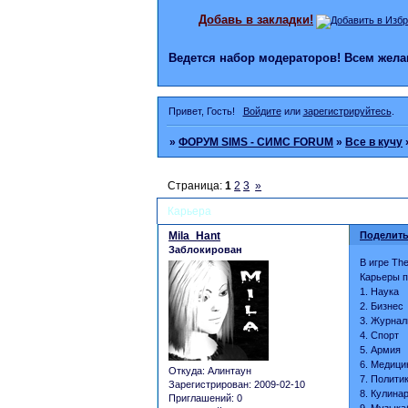
Добавь в закладки!
Ведется набор модераторов! Всем же
Привет, Гость!
Войдите
или
зарегистрируйтесь
.
»
ФОРУМ SIMS - СИМС FORUM
»
Все в кучу
Страница:
1
2
3
»
Карьера
Mila_Hant
Поделить
Заблокирован
В игре Th
Карьеры п
1. Наука
2. Бизнес
3. Журнал
4. Спорт
5. Армия
6. Медици
Откуда:
Алинтаун
7. Полити
Зарегистрирован
: 2009-02-10
8. Кулина
Приглашений:
0
9. Музыка