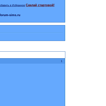
Сделай стартовой!
orum-sims.ru
1