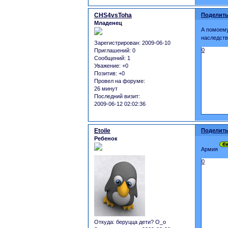
CHS4vsToha
Поделить
Младенец
А помоему
наследств
Зарегистрирован
: 2009-06-10
0
Приглашений:
0
Сообщений:
1
Уважение:
+0
Позитив:
+0
Провел на форуме:
26 минут
Последний визит:
2009-06-12 02:02:36
Etoile
Поделить
Ребенок
Армия
0
Откуда:
беруцца дети? О_о