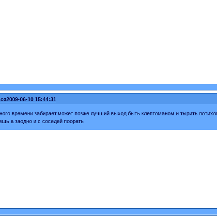
ся
2009-06-10 15:44:31
ного времени забирает.может позже.лучший выход быть клептоманом и тырить потихо
ешь а заодно и с соседей поорать