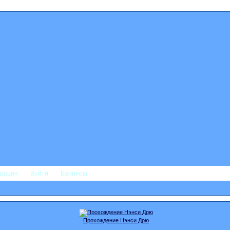
трация
Войти
Баннеры
Прохождение Нэнси Дрю