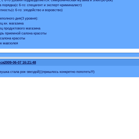
а порядка(с 6-го: спецагент и эксперт-криминалист)
упность(с 6-го: злодейство и воровство)
еполного дня(3 уровня):
ец кн. магазина
ец продуктового магазина
арь приемной салона красоты
 салона красоты
ик мавзолея
ся
2009-06-07 16:21:48
вушка стала рок-звездой)))пришлось конкретно попотеть!!!)