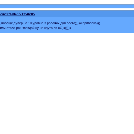
ся
2009-06-15 13:46:05
,вообще,супер на 10 уровне 3 рабочих дня всего))))и прибавка)))
мм стала рок-звездой,ну не круто ли оО)))))))