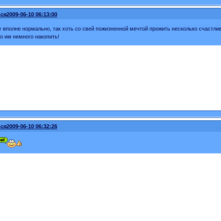
ся
2009-06-10 06:13:00
 вполне нормально, так хоть со свей пожизненной мечтой прожить несколько счастлив
о им немного накопить!
ся
2009-06-10 06:32:26