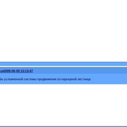
ся
2009-06-09 13:13:47
бы усложненной системы продвижения по карьерной лестнице