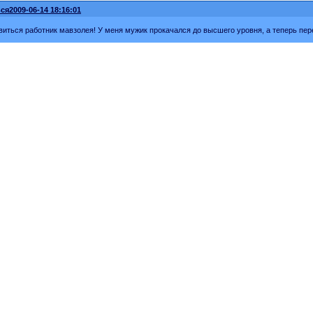
ся
2009-06-14 18:16:01
виться работник мавзолея! У меня мужик прокачался до высшего уровня, а теперь пер