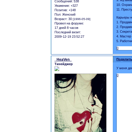
Сообщений:
538
10. Охран
Уважение:
+327
11. Прест
Позитив:
+148
Пол:
Женский
Карьеры н
Возраст:
30
[1996-05-09]
1. Продав
Провел на форуме:
2. Продав
17 дней 8 часов
3. Секрет
Последний визит:
4. Мастер
2009-12-19 23:52:27
5. Работн
0
_HeaVen_
Поделить
Тинейджер
У меня де
0