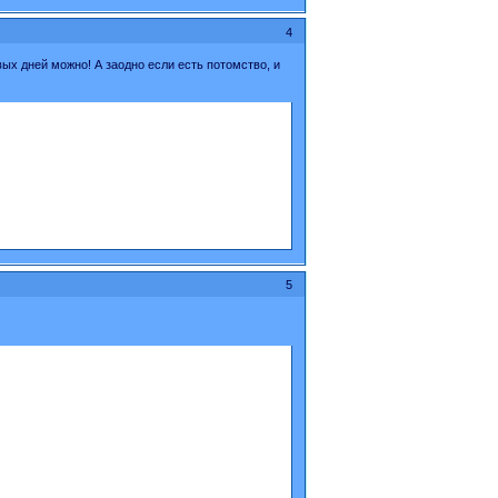
4
ых дней можно! А заодно если есть потомство, и
5