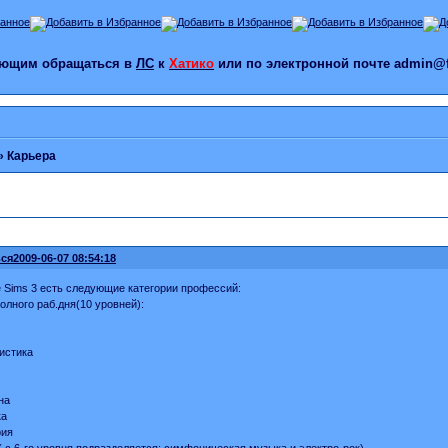
лающим обращаться в
ЛС
к
Хатико
или по электронной почте admin@f
»
Карьера
ся
2009-06-07 08:54:18
e Sims 3 есть следующие категории профессий:
олного раб.дня(10 уровней):
истика
на
ка
рия
( с 6-го уровня подразделяется: симфоническая музыка и электро-рок)