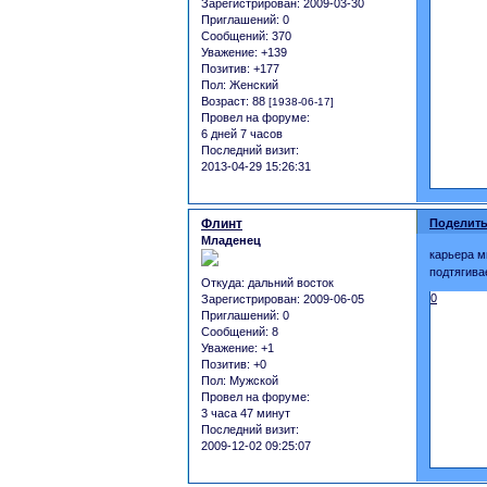
Зарегистрирован
: 2009-03-30
Приглашений:
0
Сообщений:
370
Уважение:
+139
Позитив:
+177
Пол:
Женский
Возраст:
88
[1938-06-17]
Провел на форуме:
6 дней 7 часов
Последний визит:
2013-04-29 15:26:31
Флинт
Поделить
Младенец
карьера м
подтягива
Откуда:
дальний восток
0
Зарегистрирован
: 2009-06-05
Приглашений:
0
Сообщений:
8
Уважение:
+1
Позитив:
+0
Пол:
Мужской
Провел на форуме:
3 часа 47 минут
Последний визит:
2009-12-02 09:25:07