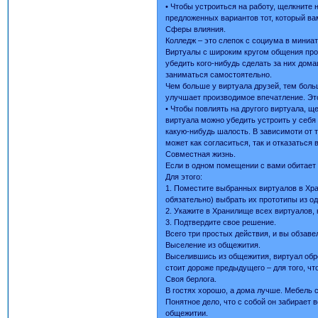
• Чтобы устроиться на работу, щелкните
предложенных вариантов тот, который ва
Сферы влияния.
Колледж – это слепок с социума в миниат
Виртуалы с широким кругом общения про
убедить кого-нибудь сделать за них дома
заниматься самостоятельно.
Чем больше у виртуала друзей, тем боль
улучшает производимое впечатление. Это
• Чтобы повлиять на другого виртуала, 
виртуала можно убедить устроить у себя
какую-нибудь шалость. В зависимоти от то
может как согласиться, так и отказаться
Совместная жизнь.
Если в одном помещении с вами обитает 
Для этого:
1. Поместите выбранных виртуалов в Хра
обязательно) выбрать их прототипы из од
2. Укажите в Хранилище всех виртуалов, 
3. Подтвердите свое решение.
Всего три простых действия, и вы обзаве
Выселение из общежития.
Выселившись из общежития, виртуал обр
стоит дороже предыдущего – для того, ч
Своя берлога.
В гостях хорошо, а дома лучше. Мебель 
Понятное дело, что с собой он забирает
общежитии.