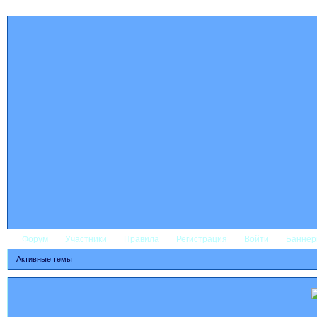
Форум
Участники
Правила
Регистрация
Войти
Банне
Активные темы