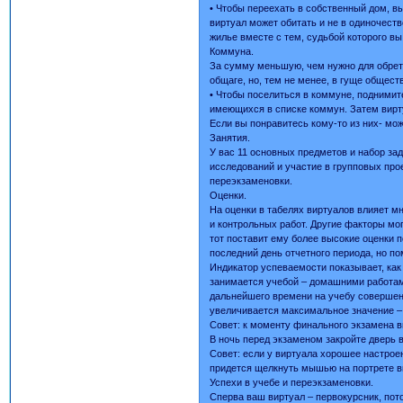
• Чтобы переехать в собственный дом, 
виртуал может обитать и не в одиночеств
жилье вместе с тем, судьбой которого вы
Коммуна.
За сумму меньшую, чем нужно для обрете
общаге, но, тем не менее, в гуще общест
• Чтобы поселиться в коммуне, поднимит
имеющихся в списке коммун. Затем виртуа
Если вы понравитесь кому-то из них- мо
Занятия.
У вас 11 основных предметов и набор за
исследований и участие в групповых про
переэкзаменовки.
Оценки.
На оценки в табелях виртуалов влияет 
и контрольных работ. Другие факторы мо
тот поставит ему более высокие оценки 
последний день отчетного периода, но по
Индикатор успеваемости показывает, как
занимается учебой – домашними работам
дальнейшего времени на учебу совершен
увеличивается максимальное значение – 
Совет: к моменту финального экзамена в
В ночь перед экзаменом закройте дверь 
Совет: если у виртуала хорошее настрое
придется щелкнуть мышью на портрете в
Успехи в учебе и переэкзаменовки.
Сперва ваш виртуал – первокурсник, пото