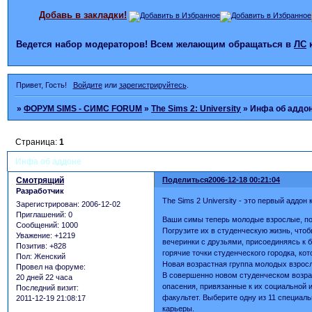
Добавь в закладки!
Ведется набор модераторов! Всем желающим обращаться в
ЛС
Привет, Гость!
Войдите
или
зарегистрируйтесь
.
»
ФОРУМ SIMS - СИМС FORUM
»
The Sims 2: University
»
Инфа об аддо
Страница:
1
Инфа об аддоне
Смотрящий
Поделиться
2006-12-18 00:21:04
Разработчик
The Sims 2 University - это первый аддо
Зарегистрирован
: 2006-12-02
Приглашений:
0
Ваши симы теперь молодые взрослые, пок
Сообщений:
1000
Погрузите их в студенческую жизнь, что
Уважение:
+1219
вечеринки с друзьями, присоединяясь к
Позитив:
+828
горячие точки студенческого городка, ко
Пол:
Женский
Новая возрастная группа молодых взрос
Провел на форуме:
В совершенно новом студенческом возра
20 дней 22 часа
опасения, привязанные к их социальной 
Последний визит:
факультет. Выберите одну из 11 специал
2011-12-19 21:08:17
карьеры.