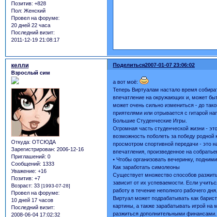
Позитив:
+828
Пол:
Женский
Провел на форуме:
20 дней 22 часа
Последний визит:
2011-12-19 21:08:17
келли
Поделиться
2007-01-07 23:06:02
Взрослый сим
а вот моё:
Теперь Виртуалам настало время собират
впечатление на окружающих и, может быть
может очень сильно измениться - до тако
приятелями или отрывается с гитарой нап
Большие Студенческие Игры.
Огромная часть студенческой жизни - эт
возможность поболеть за победу родной
Откуда:
ОТСЮДА
просмотром спортивной передачи - это н
Зарегистрирован
: 2006-12-16
впечатления, произведенное на собратье
Приглашений:
0
• Чтобы организовать вечеринку, подни
Сообщений:
1333
Как заработать симолеоны
Уважение:
+16
Существует множество способов разжить
Позитив:
+7
зависит от их успеваемости. Если учитьс
Возраст:
33
[1993-07-28]
работу в течение неполного рабочего дня
Провел на форуме:
Виртуал может подрабатывать как барист
10 дней 17 часов
картины, а также зарабатывать игрой на
Последний визит:
разжиться дополнительными финансами.
2008-06-04 17:02:32