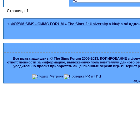
+2
Страница:
1
»
ФОРУМ SIMS - СИМС FORUM
»
The Sims 2: University
»
Инфа об аддо
Все права защищены © The Sims Forum 2006-2013. КОПИРОВАНИЕ с форума
ответственности за информацию, выложенную пользователями данного ресу
убедительно просит приобретать лицензионные версии игр. Интернет рес
ФОР