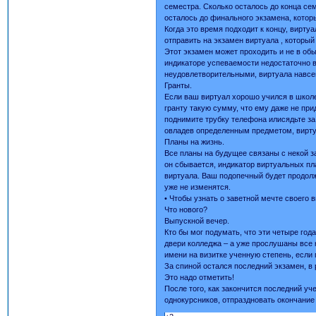
семестра. Сколько осталось до конца сем
осталось до финального экзамена, кото
Когда это время подходит к концу, вирту
отправить на экзамен виртуала , которы
Этот экзамен может проходить и не в обы
индикаторе успеваемости недостаточно в
неудовлетворительными, виртуала навсег
Гранты.
Если ваш виртуал хорошо учился в школе
гранту такую сумму, что ему даже не прид
поднимите трубку телефона илисядьте з
овладев определенным предметом, виртуа
Планы на жизнь.
Все планы на будущее связаны с некой з
он сбывается, индикатор виртуальных пл
виртуала. Ваш подопечный будет продолж
уже не изменятся.
• Чтобы узнать о заветной мечте своего в
Что нового?
Выпускной вечер.
Кто бы мог подумать, что эти четыре год
двери колледжа – а уже прослушаны все 
имени на визитке ученную степень, если 
За спиной остался последний экзамен, в
Это надо отметить!
После того, как закончится последний у
однокурсников, отпраздновать окончание