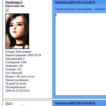
Проблема 2
Поделиться
2007-03-14 15:55:37
Взрослый сим
Только взрослые. Было время - любила з
0
Откуда:
Александрия
Зарегистрирован
: 2007-02-24
Приглашений:
0
Сообщений:
1448
Уважение:
+59
Позитив:
+25
Пол:
Женский
Возраст:
35
[1991-03-03]
Провел на форуме:
15 дней 12 часов
Последний визит:
2009-10-21 23:31:53
lilium
Поделиться
2007-03-14 16:46:34