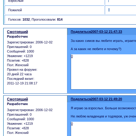
Взрослый
Пожилой
Голосов:
1032
;
Проголосовали:
814
Смотрящий
Поделиться
2007-03-12 21:47:33
Разработчик
За каких симов вы любите играть, играет
Зарегистрирован
: 2006-12-02
Приглашений:
0
А за каких не любите и почему?)
Сообщений:
1000
Уважение:
+1219
0
Позитив:
+828
Пол:
Женский
Провел на форуме:
20 дней 22 часа
Последний визит:
2011-12-19 21:08:17
Смотрящий
Поделиться
2007-03-12 21:49:20
Разработчик
Я играю за взрослых. Больше возможнос
Зарегистрирован
: 2006-12-02
Приглашений:
0
Не люблю младенцев и тодлеров, уж очень
Сообщений:
1000
Уважение:
+1219
0
Позитив:
+828
Пол:
Женский