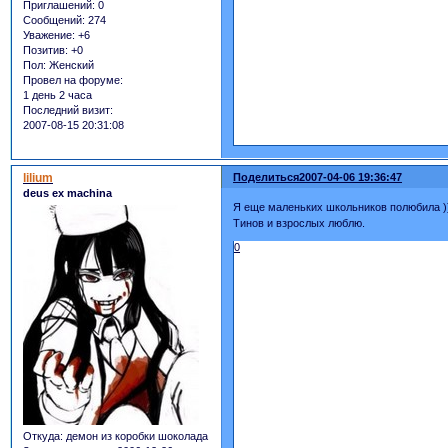
Приглашений:
0
Сообщений:
274
Уважение:
+6
Позитив:
+0
Пол:
Женский
Провел на форуме:
1 день 2 часа
Последний визит:
2007-08-15 20:31:08
lilium
Поделиться
2007-04-06 19:36:47
deus ex machina
Я еще маленьких школьников полюбила )) 
Тинов и взрослых люблю.
0
Откуда:
демон из коробки шоколада