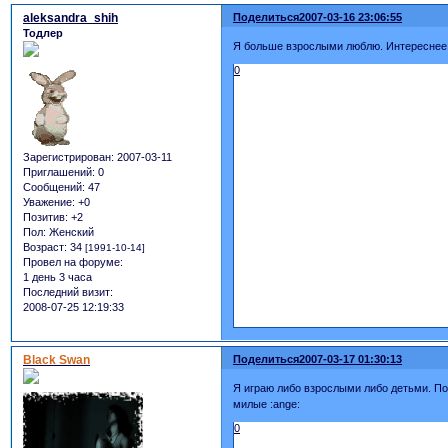
aleksandra_shih
Поделиться
2007-03-16 23:06:55
Тодлер
Я больше взрослыми люблю. Интереснее
0
Зарегистрирован
: 2007-03-11
Приглашений:
0
Сообщений:
47
Уважение:
+0
Позитив:
+2
Пол:
Женский
Возраст:
34
[1991-10-14]
Провел на форуме:
1 день 3 часа
Последний визит:
2008-07-25 12:19:33
Black Swan
Поделиться
2007-03-17 01:30:13
Я играю либо взрослыми либо детьми. По
милые :ange:
0