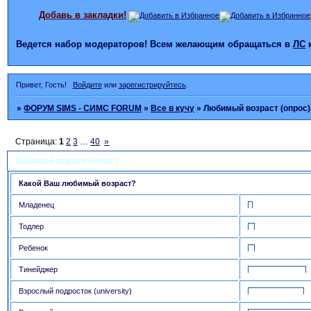
Добавь в закладки!
Ведется набор модераторов! Всем желающим обращаться в
ЛС
Привет, Гость!
Войдите
или
зарегистрируйтесь
.
»
ФОРУМ SIMS - СИМС FORUM
»
Все в кучу
»
Любимый возраст (опрос)
Страница:
1
2
3
…
40
»
Любимый возраст (опрос)
Какой Ваш любимый возраст?
Младенец
Тодлер
Ребенок
Тинейджер
Взрослый подросток (university)