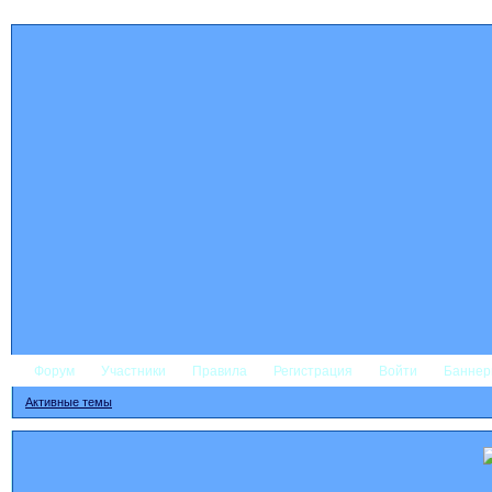
Форум
Участники
Правила
Регистрация
Войти
Банне
Активные темы