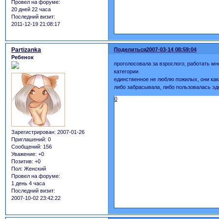
Провел на форуме:
20 дней 22 часа
Последний визит:
2011-12-19 21:08:17
Partizanka
Поделиться
2007-03-14 08:59:04
Ребенок
проголосовала за взрослого, работать мн
категории.
единственное не люблю пожилых, они как
либо забрасывала, либо пользовалась эд
0
Зарегистрирован
: 2007-01-26
Приглашений:
0
Сообщений:
156
Уважение:
+0
Позитив:
+0
Пол:
Женский
Провел на форуме:
1 день 4 часа
Последний визит:
2007-10-02 23:42:22