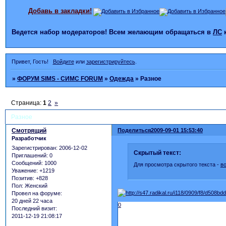
Добавь в закладки!
Ведется набор модераторов! Всем желающим обращаться в
ЛС
Привет, Гость!
Войдите
или
зарегистрируйтесь
.
»
ФОРУМ SIMS - СИМС FORUM
»
Одежда
»
Разное
Страница:
1
2
»
Разное
Смотрящий
Поделиться
2009-09-01 15:53:40
Разработчик
Зарегистрирован
: 2006-12-02
Скрытый текст:
Приглашений:
0
Сообщений:
1000
Для просмотра скрытого текста -
в
Уважение:
+1219
Позитив:
+828
Пол:
Женский
Провел на форуме:
20 дней 22 часа
0
Последний визит:
2011-12-19 21:08:17