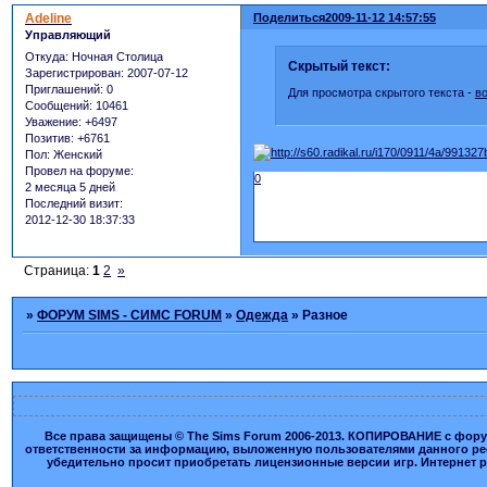
Adeline
Поделиться
2009-11-12 14:57:55
Управляющий
Откуда:
Ночная Столица
Скрытый текст:
Зарегистрирован
: 2007-07-12
Приглашений:
0
Для просмотра скрытого текста -
в
Сообщений:
10461
Уважение:
+6497
Позитив:
+6761
Пол:
Женский
Провел на форуме:
0
2 месяца 5 дней
Последний визит:
2012-12-30 18:37:33
Страница:
1
2
»
»
ФОРУМ SIMS - СИМС FORUM
»
Одежда
»
Разное
Все права защищены © The Sims Forum 2006-2013. КОПИРОВАНИЕ с форума
ответственности за информацию, выложенную пользователями данного ресу
убедительно просит приобретать лицензионные версии игр. Интернет рес