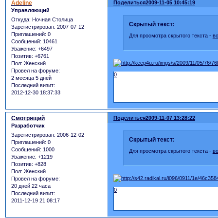
Adeline
Поделиться
2009-11-05 10:45:19
Управляющий
Откуда:
Ночная Столица
Скрытый текст:
Зарегистрирован
: 2007-07-12
Приглашений:
0
Для просмотра скрытого текста -
в
Сообщений:
10461
Уважение:
+6497
Позитив:
+6761
Пол:
Женский
Провел на форуме:
0
2 месяца 5 дней
Последний визит:
2012-12-30 18:37:33
Смотрящий
Поделиться
2009-11-07 13:28:22
Разработчик
Зарегистрирован
: 2006-12-02
Скрытый текст:
Приглашений:
0
Сообщений:
1000
Для просмотра скрытого текста -
в
Уважение:
+1219
Позитив:
+828
Пол:
Женский
Провел на форуме:
20 дней 22 часа
0
Последний визит:
2011-12-19 21:08:17