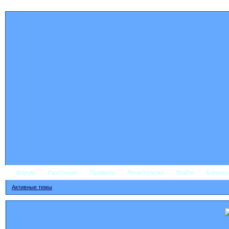
Форум
Участники
Правила
Регистрация
Войти
Банне
Активные темы