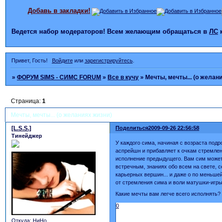
Добавь в закладки!
Ведется набор модераторов! Всем желающим обращаться в
ЛС
Привет, Гость!
Войдите
или
зарегистрируйтесь
.
»
ФОРУМ SIMS - СИМС FORUM
»
Все в кучу
»
Мечты, мечты... (о желан
Страница:
1
Мечты, мечты... (о желаниях жизни)
[L.S.S.]
Поделиться
2009-09-26 22:56:58
Тинейджер
У каждого сима, начиная с возраста под
аспрейшн и прибавляет к очкам стремлен
исполнение предыдущего. Вам сим может 
встречным, знаниях обо всем на свете, 
карьерных вершин... и даже о по меньше
от стремления сима и воли матушки-игры
Какие мечты вам легче всего исполнять?
0
Откуда:
НиНо