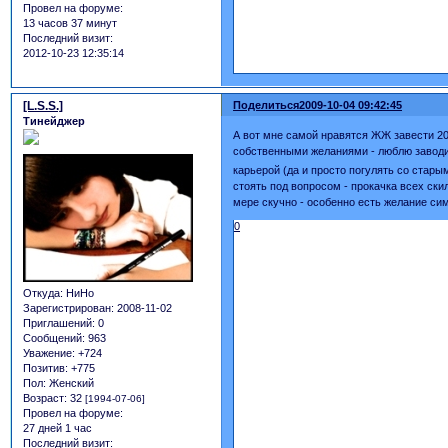
Провел на форуме:
13 часов 37 минут
Последний визит:
2012-10-23 12:35:14
[L.S.S.]
Поделиться
2009-10-04 09:42:45
Тинейджер
А вот мне самой нравятся ЖЖ завести 20
собственными желаниями - люблю заводит
карьерой (да и просто погулять со стар
стоять под вопросом - прокачка всех ски
мере скучно - особенно есть желание сим
0
Откуда:
НиНо
Зарегистрирован
: 2008-11-02
Приглашений:
0
Сообщений:
963
Уважение:
+724
Позитив:
+775
Пол:
Женский
Возраст:
32
[1994-07-06]
Провел на форуме:
27 дней 1 час
Последний визит: