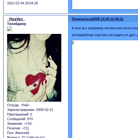
2011-01-04 20:04:28
_HeaVen_
Поделиться
2009-10-04 11:04:21
Тинейджер
А мне вот например интереснее всего вы
молодожёнам ещё раз насладиться друг 
0
Откуда:
~Рай~
Зарегистрирован
: 2009-02-21
Приглашений:
0
Сообщений:
973
Уважение:
+718
Позитив:
+711
Пол:
Женский
Возраст:
31
[1995-06-04]