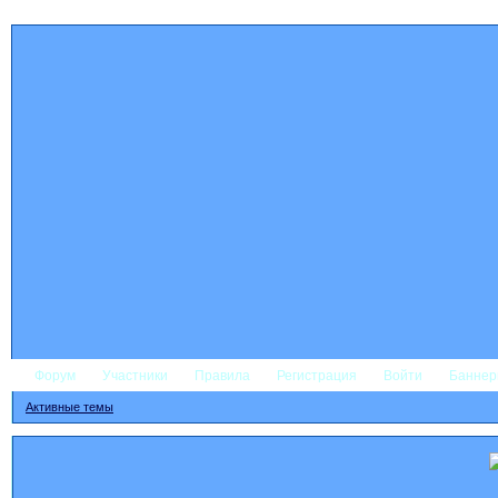
Форум
Участники
Правила
Регистрация
Войти
Банне
Активные темы