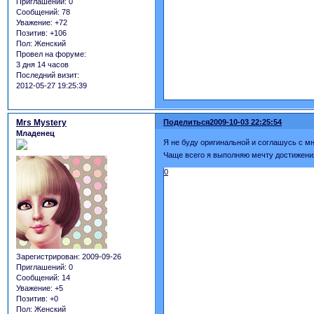
Приглашений:
0
Сообщений:
78
Уважение:
+72
Позитив:
+106
Пол:
Женский
Провел на форуме:
3 дня 14 часов
Последний визит:
2012-05-27 19:25:39
Mrs Mystery
Поделиться
2009-10-03 22:25:54
Младенец
Я не буду оригинальной и соглашусь с м
Чаще всего я выполняю мечту достижения
0
Зарегистрирован
: 2009-09-26
Приглашений:
0
Сообщений:
14
Уважение:
+5
Позитив:
+0
Пол:
Женский