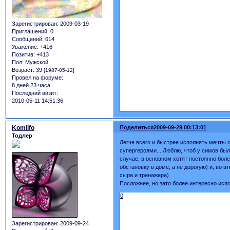
Зарегистрирован
: 2009-03-19
Приглашений:
0
Сообщений:
614
Уважение:
+416
Позитив:
+413
Пол:
Мужской
Возраст:
39
[1987-05-12]
Провел на форуме:
8 дней 23 часа
Последний визит:
2010-05-11 14:51:36
Komilfo
Поделиться
2009-09-29 00:13:01
Тодлер
Легче всего и быстрее исполнять мечты 
супергероями... Люблю, чтоб у симов был
случае, в основном хотят постоянно боле
обстановку в доме, а не дорогую) и, во в
сыра и тренажера)
Посложнее, но зато более интересно исп
0
Зарегистрирован
: 2009-09-24