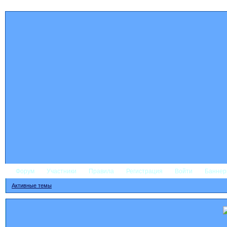
Форум
Участники
Правила
Регистрация
Войти
Банне
Активные темы