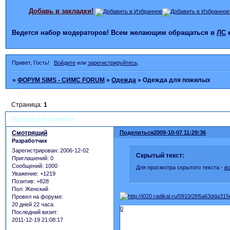
Добавь в закладки!
Ведется набор модераторов! Всем желающим обращаться в
ЛС
Привет, Гость!
Войдите
или
зарегистрируйтесь
.
»
ФОРУМ SIMS - СИМС FORUM
»
Одежда
»
Одежда для пожилых
Страница:
1
Одежда для пожилых
Смотрящий
Поделиться
2009-10-07 11:29:36
Разработчик
Зарегистрирован
: 2006-12-02
Скрытый текст:
Приглашений:
0
Сообщений:
1000
Для просмотра скрытого текста -
в
Уважение:
+1219
Позитив:
+828
Пол:
Женский
Провел на форуме:
20 дней 22 часа
0
Последний визит:
2011-12-19 21:08:17