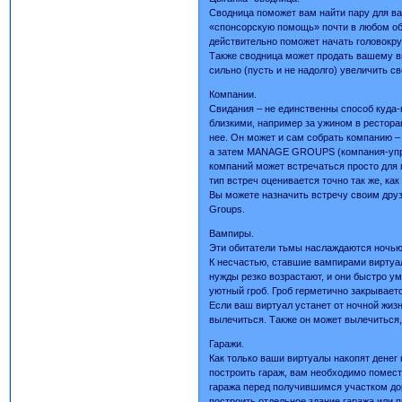
Сводница поможет вам найти пару для ва
«спонсорскую помощь» почти в любом объе
действительно поможет начать головок
Также сводница может продать вашему вир
сильно (пусть и не надолго) увеличить с
Компании.
Свидания – не единственны способ куда-
близкими, например за ужином в ресторан
нее. Он может и сам собрать компанию –
а затем MANAGE GROUPS (компания-управ
компаний может встречаться просто для п
тип встреч оценивается точно так же, ка
Вы можете назначить встречу своим друз
Groups.
Вампиры.
Эти обитатели тьмы наслаждаются ночью 
К несчастью, ставшие вампирами виртуал
нужды резко возрастают, и они быстро у
уютный гроб. Гроб герметично закрывает
Если ваш виртуал устанет от ночной жизн
вылечиться. Также он может вылечиться
Гаражи.
Как только ваши виртуалы накопят денег
построить гараж, вам необходимо помест
гаража перед получившимся участком дор
построить отдельное здание гаража или 