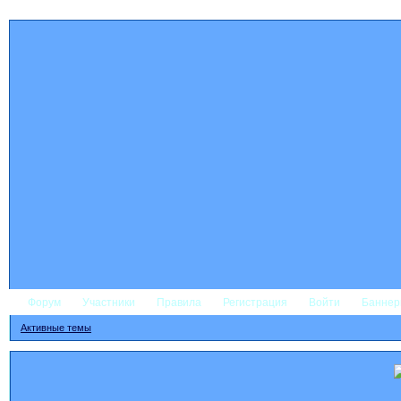
Форум
Участники
Правила
Регистрация
Войти
Банне
Активные темы