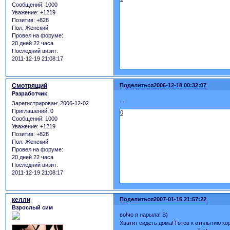
Сообщений:
1000
Уважение:
+1219
Позитив:
+828
Пол:
Женский
Провел на форуме:
20 дней 22 часа
Последний визит:
2011-12-19 21:08:17
Смотрящий
Поделиться
2006-12-18 00:32:07
Разработчик
...
Зарегистрирован
: 2006-12-02
Приглашений:
0
0
Сообщений:
1000
Уважение:
+1219
Позитив:
+828
Пол:
Женский
Провел на форуме:
20 дней 22 часа
Последний визит:
2011-12-19 21:08:17
келли
Поделиться
2007-01-15 21:57:22
Взрослый сим
во!чо я нарыла! B)
Хватит сидеть дома! Готов к отплытию к