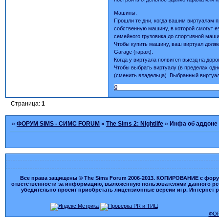
Машины.
Прошли те дни, когда вашим виртуалам п
собственную машину, в которой смогут ез
семейного грузовика до спортивной маши
Чтобы купить машину, ваш виртуал долже
Garage (гараж).
Когда у виртуала появится выезд на доро
Чтобы выбрать виртуалу (в пределах од
(сменить владельца). Выбранный виртуал 
0
Страница:
1
»
ФОРУМ SIMS - СИМС FORUM
»
The Sims 2: Nightlife
»
Инфа об аддоне
Все права защищены © The Sims Forum 2006-2013. КОПИРОВАНИЕ с форума
ответственности за информацию, выложенную пользователями данного ресу
убедительно просит приобретать лицензионные версии игр. Интернет рес
ФОР