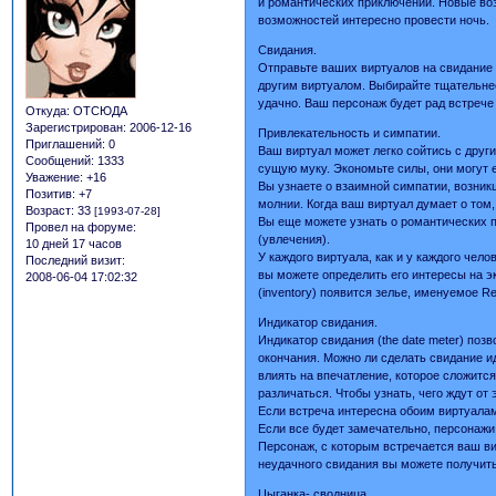
и романтических приключений. Новые во
возможностей интересно провести ночь.
Свидания.
Отправьте ваших виртуалов на свидание 
другим виртуалом. Выбирайте тщательнее
удачно. Ваш персонаж будет рад встрече
Откуда:
ОТСЮДА
Зарегистрирован
: 2006-12-16
Привлекательность и симпатии.
Приглашений:
0
Ваш виртуал может легко сойтись с друг
Сообщений:
1333
сущую муку. Экономьте силы, они могут 
Уважение:
+16
Вы узнаете о взаимной симпатии, возни
Позитив:
+7
молнии. Когда ваш виртуал думает о том
Возраст:
33
[1993-07-28]
Вы еще можете узнать о романтических 
Провел на форуме:
(увлечения).
10 дней 17 часов
У каждого виртуала, как и у каждого чело
Последний визит:
вы можете определить его интересы на экр
2008-06-04 17:02:32
(inventory) появится зелье, именуемое R
Индикатор свидания.
Индикатор свидания (the date meter) поз
окончания. Можно ли сделать свидание и
влиять на впечатление, которое сложится
различаться. Чтобы узнать, чего ждут от
Если встреча интересна обоим виртуалам
Если все будет замечательно, персонажи
Персонаж, с которым встречается ваш ви
неудачного свидания вы можете получить
Цыганка- сводница.