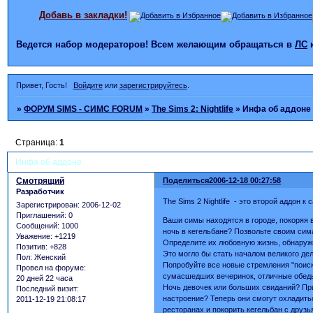
Добавь в закладки!
Ведется набор модераторов! Всем желающим обращаться в
ЛС
Привет, Гость!
Войдите
или
зарегистрируйтесь
.
»
ФОРУМ SIMS - СИМС FORUM
»
The Sims 2: Nightlife
»
Инфа об аддоне
Страница:
1
Инфа об аддоне
Смотрящий
Поделиться
2006-12-18 00:27:58
Разработчик
The Sims 2 Nightlife - это второй аддон 
Зарегистрирован
: 2006-12-02
Приглашений:
0
Ваши симы находятся в городе, покоряя в
Сообщений:
1000
ночь в кегельбане? Позвольте своим си
Уважение:
+1219
Определите их любовную жизнь, обнаруж
Позитив:
+828
Это могло бы стать началом великого дел
Пол:
Женский
Попробуйте все новые стремления "поиск
Провел на форуме:
сумасшедших вечеринок, отличные обед
20 дней 22 часа
Ночь девочек или больших свиданий? При
Последний визит:
настроение? Теперь они смогут охладить
2011-12-19 21:08:17
ресторанах и покорить кегельбан с друз