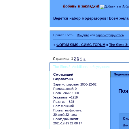
Добавь в закладки!
Ведется набор модераторов! Всем же
Привет, Гость!
Войдите
или
зарегистрируйтесь
.
»
ФОРУМ SIMS - СИМС FORUM
»
The Sims 3:
Страница:
1
2
3
4
»
The Sims 3: Ambitions - обсуждение
Смотрящий
Поделить
Разработчик
Зарегистрирован
: 2006-12-02
Приглашений:
0
Поя
Сообщений:
1000
Уважение:
+1219
Позитив:
+828
Пол:
Женский
Провел на форуме:
20 дней 22 часа
Скр
Последний визит:
2011-12-19 21:08:17
Для