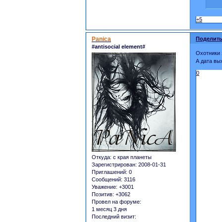
+5
Panica
Поделить
#antisocial element#
Охотники 
А дата вы
0
Откуда:
с края планеты
Зарегистрирован
: 2008-01-31
Приглашений:
0
Сообщений:
3116
Уважение:
+3001
Позитив:
+3062
Провел на форуме:
1 месяц 3 дня
Последний визит: