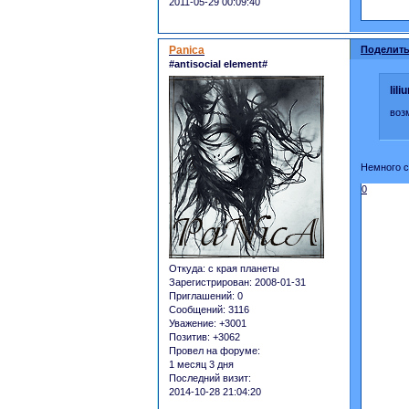
2011-05-29 00:09:40
Panica
Поделить
#antisocial element#
lil
воз
Немного с
0
Откуда:
с края планеты
Зарегистрирован
: 2008-01-31
Приглашений:
0
Сообщений:
3116
Уважение:
+3001
Позитив:
+3062
Провел на форуме:
1 месяц 3 дня
Последний визит:
2014-10-28 21:04:20