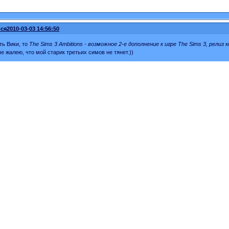
ся
2010-03-03 14:56:50
ть Вики, то
The Sims 3 Ambitions - возможное 2-е дополнение к игре The Sims 3, релиз
е жалею, что мой старик третьих симов не тянет.))