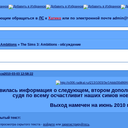
лающим обращаться в
ЛС
к
Хатико
или по электронной почте admin@f
 Ambitions
»
The Sims 3: Ambitions - обсуждение
ся
2010-03-03 12:58:22
вилась информация о следующем, втором дополне
судя по всему осчастливит наших симов н
Выход намечен на июнь 2010 
ытый текст:
 просмотра скрытого текста -
войдите
или
зарегистрируйтесь
.