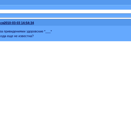
ся
2010-03-03 14:54:34
за привидениями здоровские *___*
хода еще не известна?