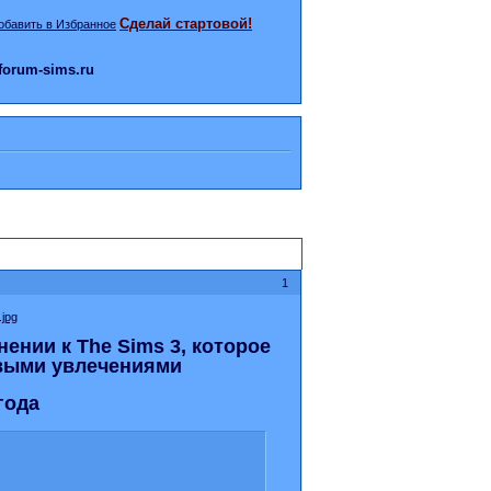
Сделай стартовой!
orum-sims.ru
1
нии к The Sims 3, которое
овыми увлечениями
года