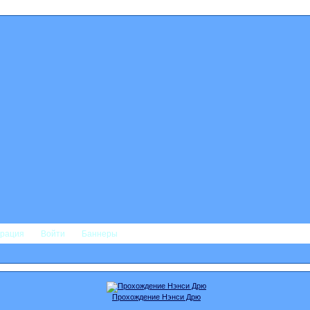
трация
Войти
Баннеры
Прохождение Нэнси Дрю