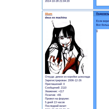
2014-10-28 21:04:20
lilium
Поделить
deus ex machina
Если вери
Все больш
0
Откуда:
демон из коробки шоколада
Зарегистрирован
: 2006-12-26
Приглашений:
0
Сообщений:
2110
Уважение:
+117
Позитив:
+65
Провел на форуме:
5 дней 13 часов
Последний визит: