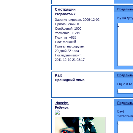
Смотрящий
Поделить
Разработчик
Ну на дат
Зарегистрирован
: 2006-12-02
Приглашений:
0
0
Сообщений:
1000
Уважение:
+1219
Позитив:
+828
Пол:
Женский
Провел на форуме:
20 дней 22 часа
Последний визит:
2011-12-19 21:08:17
Kait
Поделить
Прошедший мимо
Одно и то
0
.:lovely:.
Поделить
Ребенок
Вау)
Захватыва
0