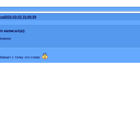
ся
2010-03-03 15:00:59
ium написал(а):
можное
бивает с толку это слово