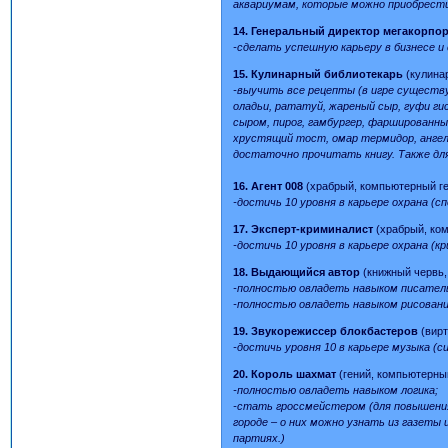
аквариумам, которые можно приобрести 
14. Генеральный директор мегакорпо
-сделать успешную карьеру в бизнесе и
15. Кулинарный библиотекарь
(кулина
-выучить все рецепты (в игре существу
оладьи, рататуй, жареный сыр, гуфи гис
сыром, пирог, гамбургер, фаршированны
хрустящий тост, омар термидор, ангел
достаточно прочитать книгу. Также дл
16. Агент 008
(храбрый, компьютерный г
-достичь 10 уровня в карьере охрана (с
17. Эксперт-криминалист
(храбрый, ко
-достичь 10 уровня в карьере охрана (к
18. Выдающийся автор
(книжный червь
-полностью овладеть навыком писател
-полностью овладеть навыком рисован
19. Звукорежиссер блокбастеров
(вир
-достичь уровня 10 в карьере музыка (
20. Король шахмат
(гений, компьютерны
-полностью овладеть навыком логика;
-стать гроссмейстером (для повышени
городе – о них можно узнать из газет
партиях.)