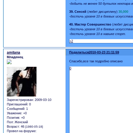
-добыть не менее 50 бутылок нектара в
39. Сенсей
(любит дисциплину)
30,000
-достичь уровня 10 в боевых искусств
40. Мастер Совершенство
(любит дисци
-достичь уровня 10 в боевых искусства
-достичь уровня 10 в навыке спорт.
+2
amilana
Поделиться
2010-03-23 21:11:59
Младенец
Спасибо,все так подробно описано
0
Зарегистрирован
: 2009-03-10
Приглашений:
0
Сообщений:
1
Уважение:
+0
Позитив:
+0
Пол:
Женский
Возраст:
46
[1980-05-18]
Провел на форуме: