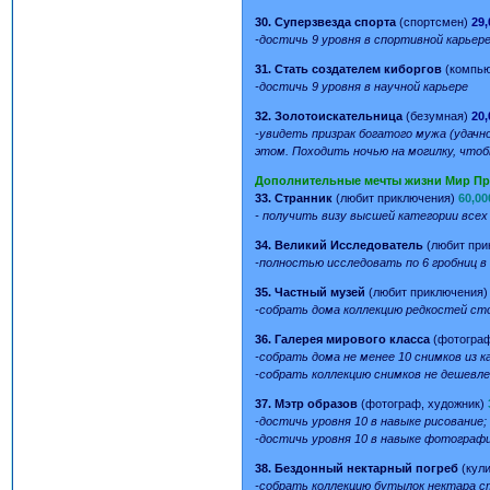
30. Суперзвезда спорта
(спортсмен)
29,
-достичь 9 уровня в спортивной карьер
31. Стать создателем киборгов
(компью
-достичь 9 уровня в научной карьере
32. Золотоискательница
(безумная)
20,
-увидеть призрак богатого мужа (удачн
этом. Походить ночью на могилку, чтоб
Дополнительные мечты жизни Мир П
33. Странник
(любит приключения)
60,00
- получить визу высшей категории все
34. Великий Исследователь
(любит при
-полностью исследовать по 6 гробниц в
35. Частный музей
(любит приключения
-собрать дома коллекцию редкостей ст
36. Галерея мирового класса
(фотогра
-собрать дома не менее 10 снимков из 
-собрать коллекцию снимков не дешевле
37. Мэтр образов
(фотограф, художник)
-достичь уровня 10 в навыке рисование;
-достичь уровня 10 в навыке фотографи
38. Бездонный нектарный погреб
(кул
-собрать коллекцию бутылок нектара с