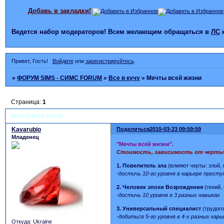
Добавь в закладки!
Ведется набор модераторов! Всем желающим обращаться в
ЛС
Привет, Гость!
Войдите
или
зарегистрируйтесь
.
»
ФОРУМ SIMS - СИМС FORUM
»
Все в кучу
»
Мечты всей жизни
Страница:
1
Мечты всей жизни
Kavarubio
Поделиться
2010-03-23 09:59:59
Младенец
"Мечты всей жизни".
Стоимость, зависимость от черты х
1. Повелитель зла
(влияют черты: злой,
-достичь 10-го уровня в карьере престу
2. Человек эпохи Возрождения
(гений,
-достичь 10 уровня в 3 разных навыках
3. Универсальный специалист
(трудог
-добиться 5-го уровня в 4-х разных карь
Откуда:
Ukraine