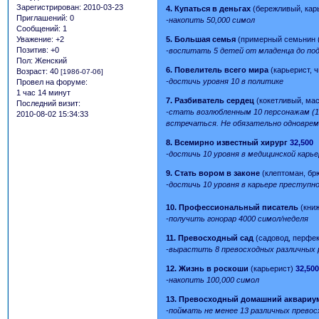
Зарегистрирован
: 2010-03-23
4. Купаться в деньгах
(бережливый, кар
Приглашений:
0
-накопить 50,000 симол
Сообщений:
1
5. Большая семья
(примерный семьнин (
Уважение:
+2
Позитив:
+0
-воспитать 5 детей от младенца до по
Пол:
Женский
6. Повелитель всего мира
(карьерист, 
Возраст:
40
[1986-07-06]
-достичь уровня 10 в политике
Провел на форуме:
1 час 14 минут
7. Разбиватель сердец
(кокетливый, ма
Последний визит:
-стать возлюбленным 10 персонажам (1
2010-08-02 15:34:33
встречаться. Не обязательно одноврем
8. Всемирно известный хирург
32,500
-достичь 10 уровня в медицинской карье
9. Стать вором в законе
(клептоман, бр
-достичь 10 уровня в карьере преступн
10. Профессиональный писатель
(кни
-получить гонорар 4000 симол/неделя
11. Превосходный сад
(садовод, перфек
-вырастить 8 превосходных различных
12. Жизнь в роскоши
(карьерист)
32,50
-накопить 100,000 симол
13. Превосходный домашний аквариу
-поймать не менее 13 различных прево