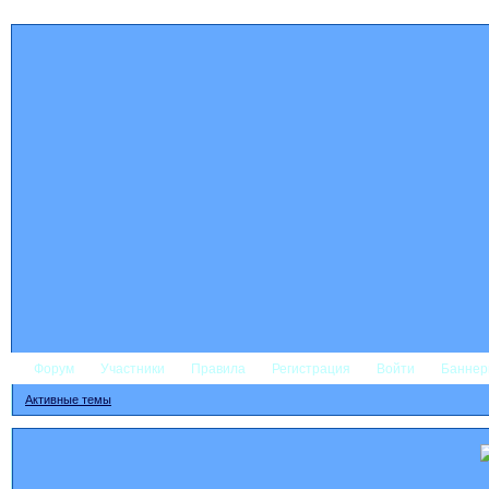
Форум
Участники
Правила
Регистрация
Войти
Банне
Активные темы