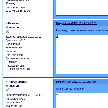
10 минут
Последний визит:
2010-05-16 15:40:15
Villainess
Поделиться
2011-03-12 15:17:01
Младенец
Наконец-то мечты жизни можно самим выб
0
Зарегистрирован
: 2011-01-27
Приглашений:
0
Сообщений:
1
Уважение:
+0
Позитив:
+0
Пол:
Женский
Провел на форуме:
25 минут
Последний визит:
2011-03-18 21:25:48
АннаАннаАнна
Поделиться
2011-03-12 16:07:46
Младенец
Ого, спасибо, классно!
0
Зарегистрирован
: 2011-03-12
Приглашений:
0
Сообщений:
1
Уважение:
+0