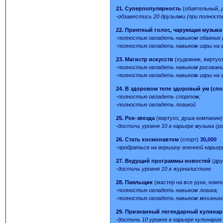
21. Суперпопулярность
(обаятельный, 
-обзавестись 20 друзьями (при полност
22. Приятный голос, чарующая музыка
-полностью овладеть навыком обаяния 
-полностью овладеть навыком игры на 
23. Магистр искусств
(художник, виртуо
-полностью овладеть навыком рисовани
-полностью овладеть навыком игры на 
24. В здоровом теле здоровый ум (сп
-полностью овладеть спортом;
-полностью овладеть логикой
25. Рок-звезда
(виртуоз, душа компании
-достичь уровня 10 в карьере музыка (ро
26. Стать космонавтом
(спорт)
30,000
-пробраться на вершину военной карье
27. Ведущий программы новостей
(др
-достичь уровня 10 в журналистике
28. Паяльщик
(мастер на все руки, ком
-полностью овладеть навыком логика;
-полностью овладеть навыком механика
29. Признанный легендарный кулинар
-достичь 10 уровня в карьере кулинария