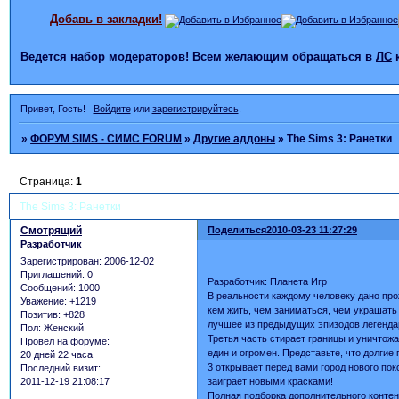
Добавь в закладки!
Ведется набор модераторов! Всем желающим обращаться в
ЛС
Привет, Гость!
Войдите
или
зарегистрируйтесь
.
»
ФОРУМ SIMS - СИМС FORUM
»
Другие аддоны
»
The Sims 3: Ранетки
Страница:
1
The Sims 3: Ранетки
Смотрящий
Поделиться
2010-03-23 11:27:29
Разработчик
Зарегистрирован
: 2006-12-02
Приглашений:
0
Разработчик: Планета Игр
Сообщений:
1000
В реальности каждому человеку дано про
Уважение:
+1219
кем жить, чем заниматься, чем украшать
Позитив:
+828
лучшее из предыдущих эпизодов легенда
Пол:
Женский
Третья часть стирает границы и уничтожа
Провел на форуме:
един и огромен. Представьте, что долгие
20 дней 22 часа
3 открывает перед вами город нового по
Последний визит:
заиграет новыми красками!
2011-12-19 21:08:17
Полная подборка дополнительного контен