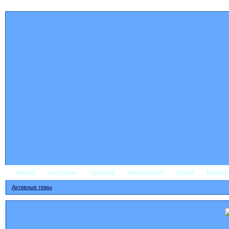
Форум
Участники
Правила
Регистрация
Войти
Банне
Активные темы