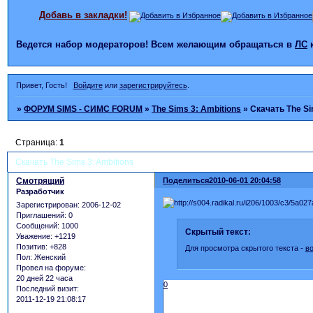
Добавь в закладки!
Ведется набор модераторов! Всем желающим обращаться в
ЛС
Привет, Гость!
Войдите
или
зарегистрируйтесь
.
»
ФОРУМ SIMS - СИМС FORUM
»
The Sims 3: Ambitions
»
Скачать The Si
Страница:
1
Скачать The Sims 3: Ambitions
Смотрящий
Поделиться
2010-06-01 20:04:58
Разработчик
Зарегистрирован
: 2006-12-02
Приглашений:
0
Сообщений:
1000
Скрытый текст:
Уважение:
+1219
Позитив:
+828
Для просмотра скрытого текста -
в
Пол:
Женский
Провел на форуме:
20 дней 22 часа
0
Последний визит:
2011-12-19 21:08:17