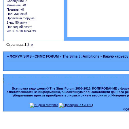
Сообщений:
2
Уважение:
+0
Позитив:
+0
Пол:
Женский
Провел на форуме:
1 час 50 минут
Последний визит:
2010-09-18 16:44:39
Страница:
1
2
»
»
ФОРУМ SIMS - СИМС FORUM
»
The Sims 3: Ambitions
»
Какую карьеру
Все права защищены © The Sims Forum 2006-2013. КОПИРОВАНИЕ с форума
ответственности за информацию, выложенную пользователями данного ресу
убедительно просит приобретать лицензионные версии игр. Интернет рес
ФОР