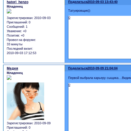
hatori_henzo
Поделиться
2010-09-03 13:43:40
Младенец
Татуировщик))
0
Зарегистрирован
: 2010-09-03
Приглашений:
0
Сообщений:
1
Уважение:
+0
Позитив:
+0
Провел на форуме:
33 минуты
Последний визит:
2010-09-03 17:12:53
Медея
Поделиться
2010-09-09 21:04:04
Младенец
Первой выбрала карьеру сыщика....Видим
0
Зарегистрирован
: 2010-09-09
Приглашений:
0