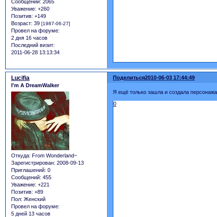
Сообщений:
2065
Уважение:
+260
Позитив:
+149
Возраст:
39
[1987-06-27]
Провел на форуме:
2 дня 16 часов
Последний визит:
2011-06-28 13:13:34
Lucifia
Поделиться
2010-06-03 17:44:49
I'm A DreamWalker
Я ещё только зашла и создала персонажа
0
Откуда:
From Wonderland~
Зарегистрирован
: 2008-09-13
Приглашений:
0
Сообщений:
455
Уважение:
+221
Позитив:
+89
Пол:
Женский
Провел на форуме:
5 дней 13 часов