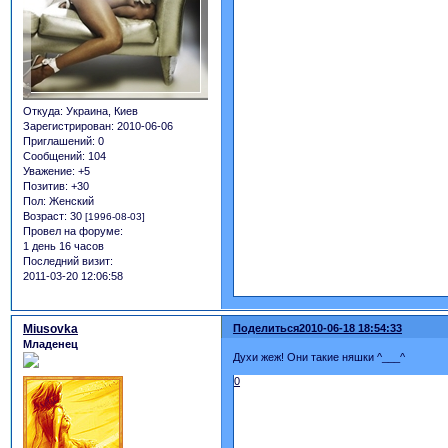
Откуда:
Украина, Киев
Зарегистрирован
: 2010-06-06
Приглашений:
0
Сообщений:
104
Уважение:
+5
Позитив:
+30
Пол:
Женский
Возраст:
30
[1996-08-03]
Провел на форуме:
1 день 16 часов
Последний визит:
2011-03-20 12:06:58
Miusovka
Поделиться
2010-06-18 18:54:33
Младенец
Духи жеж! Они такие няшки ^___^
0