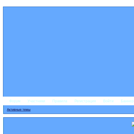
Форум
Участники
Правила
Регистрация
Войти
Банне
Активные темы