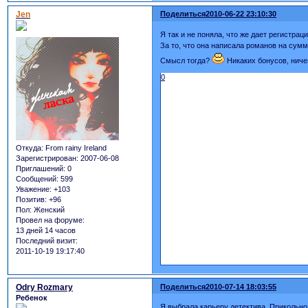
Jen
Поделиться
2010-06-22 23:10:30
Я так и не поняла, что же дает регистра
За то, что она написала романов на сумм
Смысл тогда?
Никаких бонусов, ниче
0
Откуда:
From rainy Ireland
Зарегистрирован
: 2007-06-08
Приглашений:
0
Сообщений:
599
Уважение:
+103
Позитив:
+96
Пол:
Женский
Провел на форуме:
13 дней 14 часов
Последний визит:
2011-10-19 19:17:40
Odry Rozmary
Поделиться
2010-07-14 18:03:55
Ребенок
Я выбрала карьеру детектива. Прикольно,