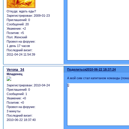
Откуда:
ждать еды?
Зарегистрирован
: 2009-01-23
Приглашений:
0
Сообщений:
20
Уважение:
+2
Позитив:
+5
Пол:
Женский
Провел на форуме:
1 день 17 часов
Последний визит:
2011-04-24 11:54:39
Verona_34
Поделиться
2010-06-22 18:37:24
Младенец
А мой сим стал капитаном команды (пока)
0
Зарегистрирован
: 2010-04-24
Приглашений:
0
Сообщений:
1
Уважение:
+0
Позитив:
+0
Провел на форуме:
3 минуты
Последний визит:
2010-06-22 18:37:40