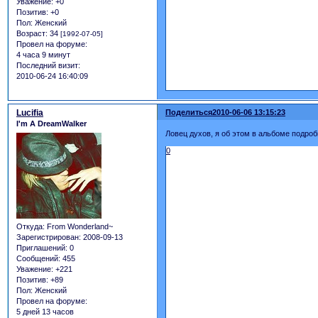
Уважение:
+0
Позитив:
+0
Пол:
Женский
Возраст:
34
[1992-07-05]
Провел на форуме:
4 часа 9 минут
Последний визит:
2010-06-24 16:40:09
Lucifia
Поделиться
2010-06-06 13:15:23
I'm A DreamWalker
Ловец духов, я об этом в альбоме подро
0
Откуда:
From Wonderland~
Зарегистрирован
: 2008-09-13
Приглашений:
0
Сообщений:
455
Уважение:
+221
Позитив:
+89
Пол:
Женский
Провел на форуме:
5 дней 13 часов