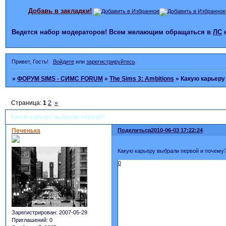
Добавь в закладки!
Ведется набор модераторов! Всем желающим обращаться в
ЛС
Привет, Гость!
Войдите
или
зарегистрируйтесь
.
»
ФОРУМ SIMS - СИМС FORUM
»
The Sims 3: Ambitions
»
Какую карьеру
Страница:
1
2
»
Какую карьеру выбрали первой?
Печенька
Поделиться
2010-06-03 17:22:24
Какую карьеру выбрали первой и почему
0
Зарегистрирован
: 2007-05-29
Приглашений:
0