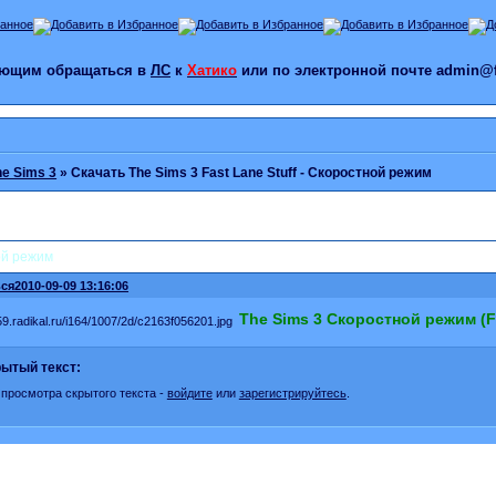
лающим обращаться в
ЛС
к
Хатико
или по электронной почте admin@f
he Sims 3
»
Скачать The Sims 3 Fast Lane Stuff - Скоростной режим
ной режим
ся
2010-09-09 13:16:06
The Sims 3 Скоростной режим (Fa
ытый текст:
 просмотра скрытого текста -
войдите
или
зарегистрируйтесь
.