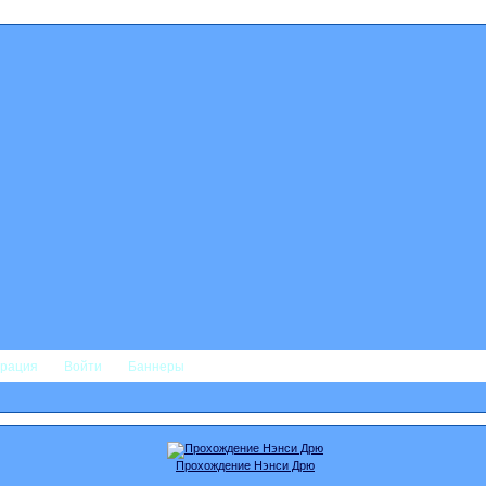
трация
Войти
Баннеры
Прохождение Нэнси Дрю