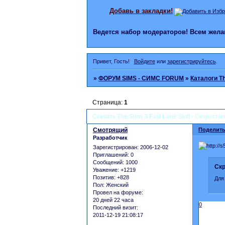
Добавь в закладки!
Ведется набор модераторов! Всем же
Привет, Гость!
Войдите
или
зарегистрируйтесь
.
»
ФОРУМ SIMS - СИМС FORUM
»
Каталоги T
Страница:
1
Скачать The Sims 3 Fast Lane Stuff - Скорост
Смотрящий
Поделить
Разработчик
Зарегистрирован
: 2006-12-02
Приглашений:
0
Сообщений:
1000
Скр
Уважение:
+1219
Позитив:
+828
Для
Пол:
Женский
Провел на форуме:
20 дней 22 часа
0
Последний визит:
2011-12-19 21:08:17