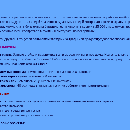
сима теперь появилась возможность стать гениальным пианистом/контрабасистом/бар
е в награду; стать звездой клавишных/ударных/звездой контрабаса, если сыграть на 
раз; можно стать богатеньким буратино, если накопить сумму в 25 000 симолеонов, з
 возможность собираться в группы и выступать на вечеринках!
те, друзья? Станут ли ваши симы звездами эстрады или предпочтут довольствоваться 
о бармена
 купить барную стойку и практиковаться в смешении напитков дома. На начальных эт
е, и он будет разбивать бутылки. Чтобы поднять навык смешения напитков, придется о
авыком, ваш сим сможет стать:
лем настроения
- нужно приготовить не менее 200 напитков
 шейкера
- нужно смешать 500 напитков
коктейлей
- смешать 25 уникальных коктейлей
барменом
- 60 раз подать клиентам напитки собственного приготовления.
ьство
ьство бассейнов с округлыми краями на любом этаже, не только на первом
ьство полустен
нт для создания фонтанов
ние картины вверх и вниз по стене
 новые объекты: