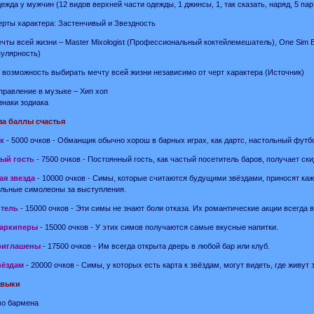
жда у мужчин (12 видов верхней части одежды, 1 джинсы, 1, так сказать, наряд, 5 пар
рты характера: Застенчивый и Звездность
чты всей жизни – Master Mixologist (Профессиональный коктейлемешатель), One Sim Ba
улярность)
 возможность выбирать мечту всей жизни независимо от черт характера (Источник)
правление в музыке – Хип хоп
знаки зодиака
за баллы счастья
к
- 5000 очков - Обманщик обычно хорош в барных играх, как дартс, настольный футбол
ый гость
- 7500 очков - Постоянный гость, как частый посетитель баров, получает ски
я звезда
- 10000 очков - Симы, которые считаются будущими звёздами, приносят каж
льные симолеоны за выступления.
тель
- 15000 очков - Эти симы не знают боли отказа. Их романтические акции всегда
баркиперы
- 15000 очков - У этих симов получаются самые вкусные напитки.
риглашены
- 17500 очков - Им всегда открыта дверь в любой бар или клуб.
вёздам
- 20000 очков - Симы, у которых есть карта к звёздам, могут видеть, где живут
авыки
о бармена