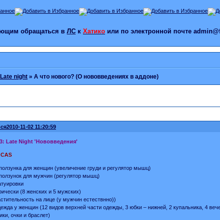
лающим обращаться в
ЛС
к
Хатико
или по электронной почте admin@f
Late night
»
А что нового? (О нововведениях в аддоне)
ся
2010-11-02 11:20:59
3: Late Night 'Нововведения'
 CAS
ползунка для женщин (увеличение груди и регулятор мышц)
ползунок для мужчин (регулятор мышц)
туировки
ически (8 женских и 5 мужских)
стительность на лице (у мужчин естествнно))
ежда у женщин (12 видов верхней части одежды, 3 юбки – нижней, 2 купальника, 4 веч
ики, очки и браслет)