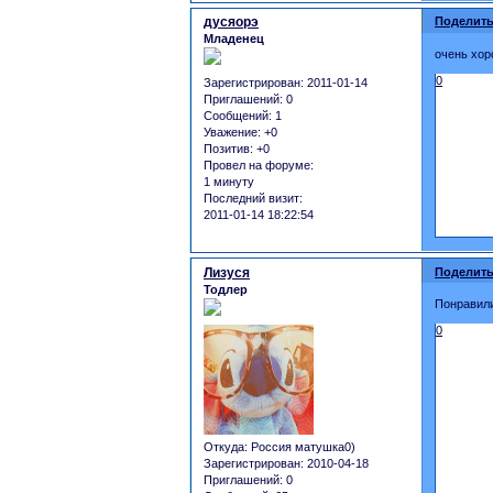
дусяорэ
Поделить
Младенец
очень хор
0
Зарегистрирован
: 2011-01-14
Приглашений:
0
Сообщений:
1
Уважение:
+0
Позитив:
+0
Провел на форуме:
1 минуту
Последний визит:
2011-01-14 18:22:54
Лизуся
Поделить
Тодлер
Понравили
0
Откуда:
Россия матушка0)
Зарегистрирован
: 2010-04-18
Приглашений:
0