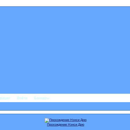
трация
Войти
Баннеры
Прохождение Нэнси Дрю