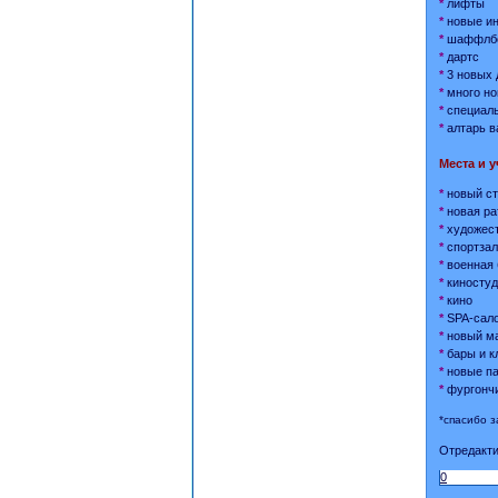
*
лифты
*
новые ин
*
шаффлбор
*
дартс
*
3 новых 
*
много но
*
специаль
*
алтарь в
Места и у
*
новый ст
*
новая р
*
художест
*
спортза
*
военная 
*
киностуд
*
кино
*
SPA-сал
*
новый ма
*
бары и к
*
новые па
*
фургончи
*спасибо з
Отредактир
0