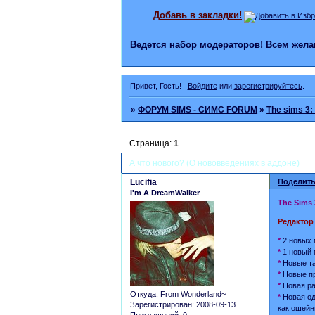
Добавь в закладки!
Ведется набор модераторов! Всем же
Привет, Гость!
Войдите
или
зарегистрируйтесь
.
»
ФОРУМ SIMS - СИМС FORUM
»
The sims 3: 
Страница:
1
А что нового? (О нововведениях в аддоне)
Lucifia
Поделить
I'm A DreamWalker
The Sims 
Редактор
*
2 новых 
*
1 новый 
*
Новые та
*
Новые пр
*
Новая ра
Откуда:
From Wonderland~
*
Новая од
Зарегистрирован
: 2008-09-13
как ошейн