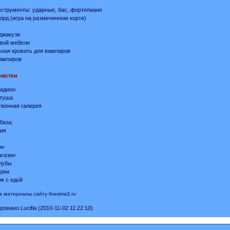
струменты: ударные, бас, фортепиано
д (игра на размеченном корте)
джакузи
вой мебели
ная кровать для вампиров
ампиров
частки
адион
атуша
венная галерея
л
база;
ия
он
газин
лубы
рки
к с едой
а материалы сайту thesims3.ru
овано Lucifia (2010-11-02 11:22:10)