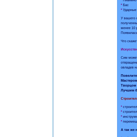
*
Бас
*
Ударные
У вашего 
полученны
менее 10 
Появилась
Что скаже
Искусств
Сим может
отвращени
овладев н
Повелите
Мастером
Творцом 
Лучшим 
Строител
*
строител
*
строител
*
инструме
*
перемеще
А так же