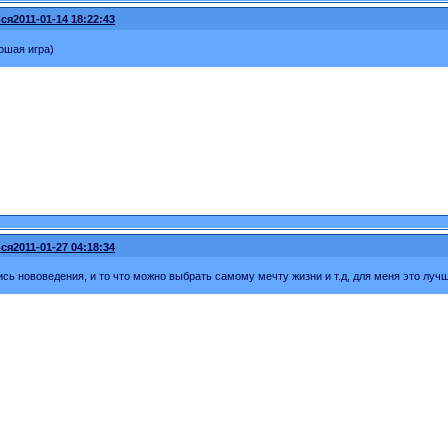
ся
2011-01-14 18:22:43
ошая игра)
ся
2011-01-27 04:18:34
сь нововедения, и то что можно выбрать самому мечту жизни и т.д, для меня это луч