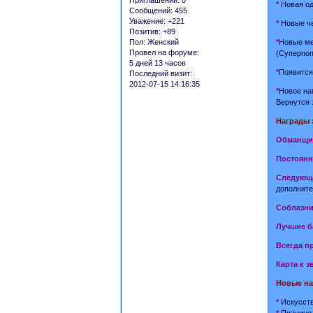
Приглашений:
0
*
Новая оде
Сообщений:
455
Уважение:
+221
*
Новые че
Позитив:
+89
*
Новые ме
Пол:
Женский
Провел на форуме:
(Суперпоп
5 дней 13 часов
*
Появится
Последний визит:
2012-07-15 14:16:35
*
Новое на
Вернутся 
Награды 
Обманщи
Постоянн
Следующа
дополните
Соблазни
Лучшие 
Всегда п
Карта к з
Новые н
*
Искусств
*
Пианино