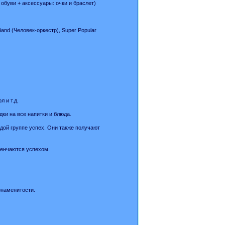
 обуви + аксессуары: очки и браслет)
nd (Человек-оркестр), Super Popular
 и т.д.
дки на все напитки и блюда.
дой группе успех. Они также получают
 венчаются успехом.
 знаменитости.