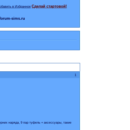
Сделай стартовой!
orum-sims.ru
1
ерних наряда, 9 пар туфель + аксессуары, такие