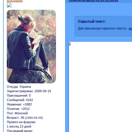
Волошка
Скрытый текст:
Для просмотра скрытого текста -
в
0
Откуда:
Україна
Зарегистрирован
: 2008-09-19
Приглашений:
0
Сообщений:
4162
Уважение:
+1882
Позитив:
+2012
Пол:
Женский
Возраст:
36
[1990-04-29]
Провел на форуме:
1 месяц 13 дней
Последний визит: