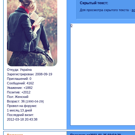
Скрытый текст:
Для просмотра скрытого текста -
в
0
Откуда:
Україна
Зарегистрирован
: 2008-09-19
Приглашений:
0
Сообщений:
4162
Уважение:
+1882
Позитив:
+2012
Пол:
Женский
Возраст:
36
[1990-04-29]
Провел на форуме:
1 месяц 13 дней
Последний визит:
2012-03-18 20:43:38
Поделиться
2011-01-25 03:54:20