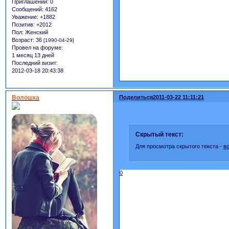
Приглашений:
0
Сообщений:
4162
Уважение:
+1882
Позитив:
+2012
Пол:
Женский
Возраст:
36
[1990-04-29]
Провел на форуме:
1 месяц 13 дней
Последний визит:
2012-03-18 20:43:38
Волошка
Поделиться
2011-03-22 11:11:21
Скрытый текст:
Для просмотра скрытого текста -
в
0