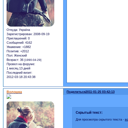
Откуда:
Україна
Зарегистрирован
: 2008-09-19
Приглашений:
0
Сообщений:
4162
Уважение:
+1882
Позитив:
+2012
Пол:
Женский
Возраст:
36
[1990-04-29]
Провел на форуме:
1 месяц 13 дней
Последний визит:
2012-03-18 20:43:38
Волошка
Поделиться
2011-01-25 03:42:13
Скрытый текст:
Для просмотра скрытого текста -
в