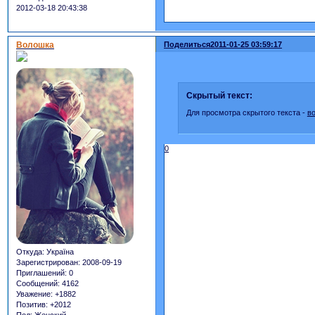
2012-03-18 20:43:38
Волошка
Поделиться
2011-01-25 03:59:17
Скрытый текст:
Для просмотра скрытого текста -
в
0
Откуда:
Україна
Зарегистрирован
: 2008-09-19
Приглашений:
0
Сообщений:
4162
Уважение:
+1882
Позитив:
+2012
Пол:
Женский