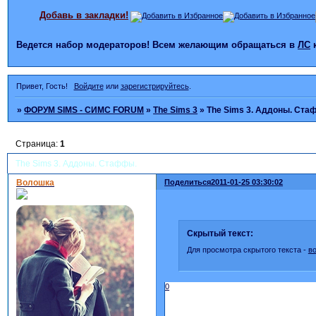
Добавь в закладки!
Ведется набор модераторов! Всем желающим обращаться в
ЛС
Привет, Гость!
Войдите
или
зарегистрируйтесь
.
»
ФОРУМ SIMS - СИМС FORUM
»
The Sims 3
»
The Sims 3. Аддоны. Ста
Страница:
1
The Sims 3. Аддоны. Стаффы.
Волошка
Поделиться
2011-01-25 03:30:02
Скрытый текст:
Для просмотра скрытого текста -
в
0