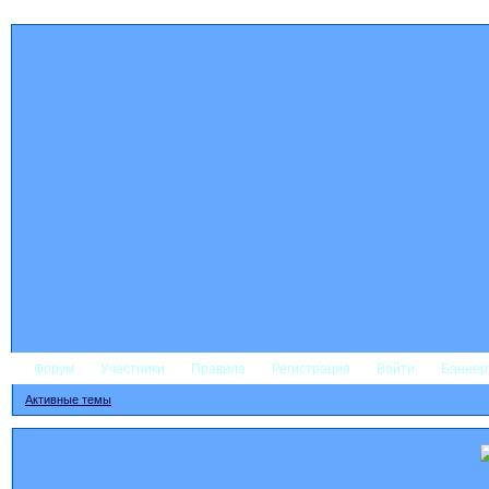
Форум
Участники
Правила
Регистрация
Войти
Банне
Активные темы