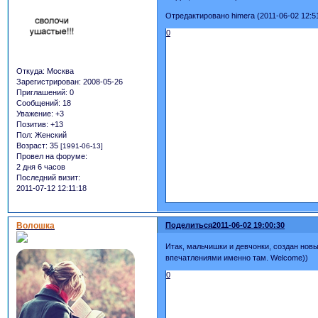
Отредактировано himera (2011-06-02 12:5
0
Откуда:
Москва
Зарегистрирован
: 2008-05-26
Приглашений:
0
Сообщений:
18
Уважение:
+3
Позитив:
+13
Пол:
Женский
Возраст:
35
[1991-06-13]
Провел на форуме:
2 дня 6 часов
Последний визит:
2011-07-12 12:11:18
Волошка
Поделиться
2011-06-02 19:00:30
Итак, мальчишки и девчонки, создан нов
впечатлениями именно там. Welcome))
0