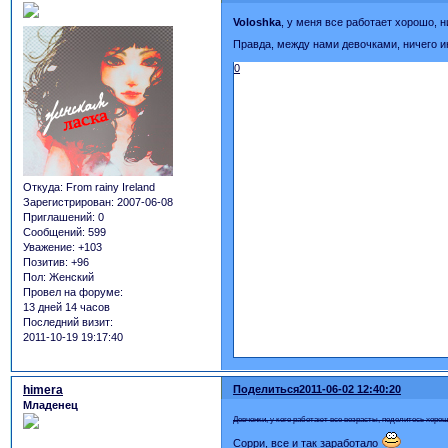
Voloshka
, у меня все работает хорошо, н
Правда, между нами девочками, ничего и
0
Откуда:
From rainy Ireland
Зарегистрирован
: 2007-06-08
Приглашений:
0
Сообщений:
599
Уважение:
+103
Позитив:
+96
Пол:
Женский
Провел на форуме:
13 дней 14 часов
Последний визит:
2011-10-19 19:17:40
himera
Поделиться
2011-06-02 12:40:20
Младенец
Девчонки, у кого работают все возрасты, поделитесь хоро
Сорри, все и так заработало