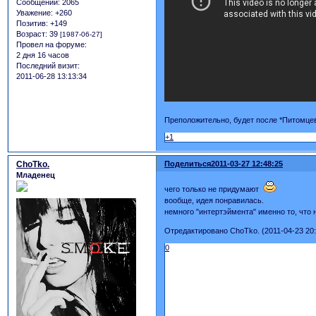
Сообщений:
2065
Уважение:
+260
Позитив:
+149
Возраст:
39
[1987-06-27]
Провел на форуме:
2 дня 16 часов
Последний визит:
2011-06-28 13:13:34
Преположительно, будет после *Питомце
+1
ChoTko.
Поделиться
2011-03-27 12:48:25
Младенец
чего только не придумают
вообще, идея понравилась.
немного "интертэймента" именно то, что 
Отредактировано ChoTko. (2011-04-23 20:
0