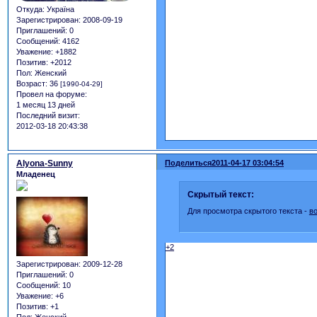
Откуда:
Україна
Зарегистрирован
: 2008-09-19
Приглашений:
0
Сообщений:
4162
Уважение:
+1882
Позитив:
+2012
Пол:
Женский
Возраст:
36
[1990-04-29]
Провел на форуме:
1 месяц 13 дней
Последний визит:
2012-03-18 20:43:38
Alyona-Sunny
Поделиться
2011-04-17 03:04:54
Младенец
Скрытый текст:
Для просмотра скрытого текста -
в
+2
Зарегистрирован
: 2009-12-28
Приглашений:
0
Сообщений:
10
Уважение:
+6
Позитив:
+1