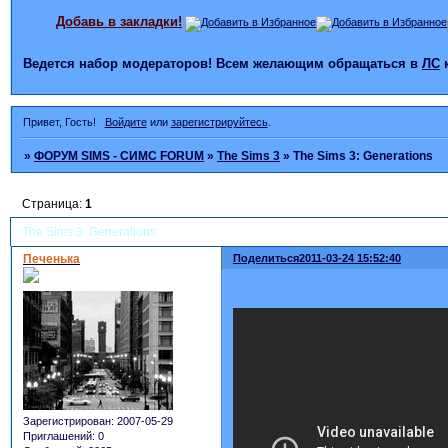
Добавь в закладки!
Ведется набор модераторов! Всем желающим обращаться в
ЛС
Привет, Гость!
Войдите
или
зарегистрируйтесь
.
»
ФОРУМ SIMS - СИМС FORUM
»
The Sims 3
»
The Sims 3: Generations
Страница:
1
The Sims 3: Generations
Печенька
Поделиться
2011-03-24 15:52:40
Зарегистрирован
: 2007-05-29
Приглашений:
0