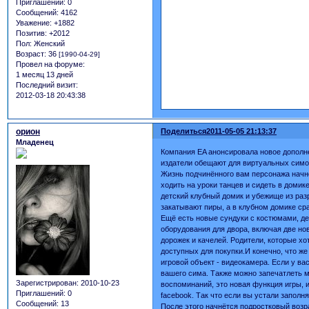
Приглашений:
0
Сообщений:
4162
Уважение:
+1882
Позитив:
+2012
Пол:
Женский
Возраст:
36
[1990-04-29]
Провел на форуме:
1 месяц 13 дней
Последний визит:
2012-03-18 20:43:38
орион
Поделиться
2011-05-05 21:13:37
Младенец
Компания EA анонсировала новое дополнен
издатели обещают для виртуальных симо
Жизнь подчинённого вам персонажа начнё
ходить на уроки танцев и сидеть в домике
детский клубный домик и убежище из раз
закатывают пиры, а в клубном домике ср
Ещё есть новые сундуки с костюмами, де
оборудования для двора, включая две но
дорожек и качелей. Родители, которые хо
доступных для покупки.И конечно, что же
игровой объект - видеокамера. Если у ва
вашего сима. Также можно запечатлеть 
Зарегистрирован
: 2010-10-23
воспоминаний, это новая функция игры, 
Приглашений:
0
facebook. Так что если вы устали запол
Сообщений:
13
После этого начнётся подростковый возр