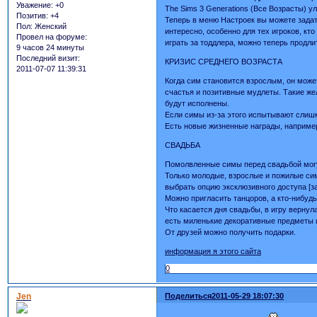
Уважение:
+0
The Sims 3 Generations (Все Возрасты) у
Позитив:
+4
Теперь в меню Настроек вы можете задат
Пол:
Женский
интересно, особенно для тех игроков, кт
Провел на форуме:
играть за тоддлера, можно теперь продли
9 часов 24 минуты
Последний визит:
КРИЗИС СРЕДНЕГО ВОЗРАСТА
2011-07-07 11:39:31
Когда сим становится взрослым, он може
счастья и позитивные мудлеты. Такие же
будут исполнены.
Если симы из-за этого испытывают слишк
Есть новые жизненные награды, например
СВАДЬБА
Помолвленные симы перед свадьбой могу
Только молодые, взрослые и пожилые сим
выбрать опцию эксклюзивного доступа [за
Можно пригласить танцоров, а кто-нибудь
Что касается дня свадьбы, в игру вернул
есть миленькие декоративные предметы и
От друзей можно получить подарки.
информация я этого сайта
0
Jen
Поделиться
2011-05-29 18:07:30