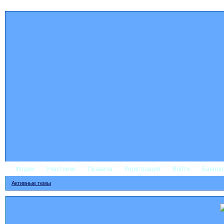
Форум
Участники
Правила
Регистрация
Войти
Банне
Активные темы