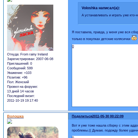
Voloshka написал(а):
А устанавливать и играть уже кто-
Я поставила, правда, у меня уже вся сбор
только в покупках детские колясички
0
Откуда:
From rainy Ireland
Зарегистрирован
: 2007-06-08
Приглашений:
0
Сообщений:
599
Уважение:
+103
Позитив:
+96
Пол:
Женский
Провел на форуме:
13 дней 14 часов
Последний визит:
2011-10-19 19:17:40
Волошка
Поделиться
2011-05-30 00:22:09
Вот я уже тоже нашла сборку с этим аддо
проблемы.(( Думаю. подожду более удачн
0