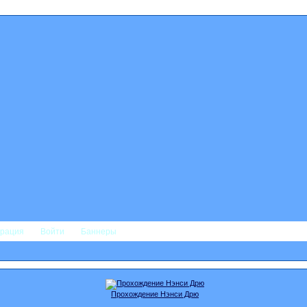
трация
Войти
Баннеры
Прохождение Нэнси Дрю