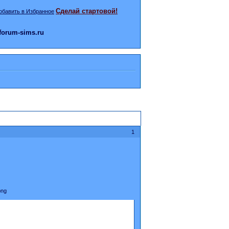
Сделай стартовой!
orum-sims.ru
1