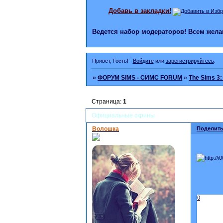
Добавь в закладки!
Ведется набор модераторов! Всем же
Привет, Гость!
Войдите
или
зарегистрируйтесь
.
»
ФОРУМ SIMS - СИМС FORUM
»
The Sims 3:
Страница:
1
Официальные скрины
Волошка
Поделить
0