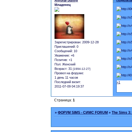
Alyona-Sunny
Младенец
Зарегистрирован
: 2009-12-28
Приглашений:
0
Сообщений:
10
Уважение:
+6
Позитив:
+1
Пол:
Женский
Возраст:
31
[1994-12-27]
Провел на форуме:
1 день 11 часов
Последний визит:
+1
2011-07-09 04:19:37
Страница:
1
»
ФОРУМ SIMS - СИМС FORUM
»
The Sims 3: